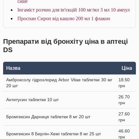
саше
Інгаміст розчин для ін'єкцій 100 мг/мл 3 мл 10 ампул
Проспан Сироп від кашлю 200 мл 1 флакон
Препарати від бронхіту ціна в аптеці
DS
Назва
Ціна
Амброксолу гідрохлорид Arbor Vitae таблетки 30 мг
18.50
20 шт
грн
26.70
Антитусин таблетки 10 шт
грн
27.60
Бромгексин Дарниця таблетки 8 мг 20 шт
грн
46.60
Бромгексин 8 Берлін-Хемі таблетки 8 мг 25 шт
грн