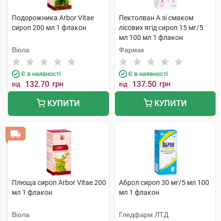
Подорожника Arbor Vitae
Пектолван А зі смаком
сироп 200 мл 1 флакон
лісових ягід сироп 15 мг/5
мл 100 мл 1 флакон
Віола
Фармак
Є в наявності
Є в наявності
132.70
грн
137.50
грн
від
від
КУПИТИ
КУПИТИ
Плюща сироп Arbor Vitae 200
Аброл сироп 30 мг/5 мл 100
мл 1 флакон
мл 1 флакон
Віола
Гледфарм ЛТД