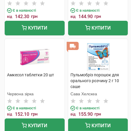
Є в наявності
Є в наявності
142.30
грн
144.90
грн
від
від
КУПИТИ
КУПИТИ
Амкесол таблетки 20 шт
Пульмобріз порошок для
орального розчину 2 г 10
саше
Червона зірка
Сава Хелскеа
Є в наявності
Є в наявності
152.10
грн
155.90
грн
від
від
КУПИТИ
КУПИТИ