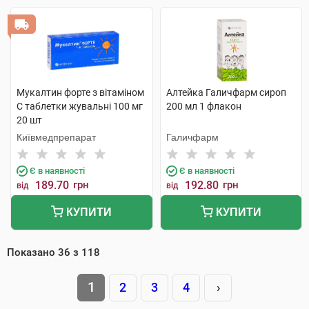
Мукалтин форте з вітаміном
Алтейка Галичфарм сироп
C таблетки жувальні 100 мг
200 мл 1 флакон
20 шт
Київмедпрепарат
Галичфарм
Є в наявності
Є в наявності
189.70
грн
192.80
грн
від
від
КУПИТИ
КУПИТИ
Показано
36
з
118
1
2
3
4
›