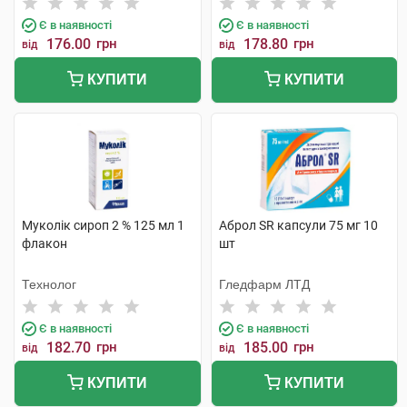
Є в наявності
Є в наявності
176.00
грн
178.80
грн
від
від
КУПИТИ
КУПИТИ
Муколік сироп 2 % 125 мл 1
Аброл SR капсули 75 мг 10
флакон
шт
Технолог
Гледфарм ЛТД
Є в наявності
Є в наявності
182.70
грн
185.00
грн
від
від
КУПИТИ
КУПИТИ