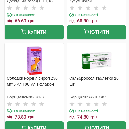
Дослідний завод ГНЦЛС
Кусум Фарм
Є в наявності
Є в наявності
66.60
грн
68.90
грн
від
від
КУПИТИ
КУПИТИ
Солодки кореня сироп 250
Сальброксол таблетки 20
мг/5 мл 100 мл 1 флакон
шт
Борщагівський ХФЗ
Борщагівський ХФЗ
Є в наявності
Є в наявності
73.80
грн
74.80
грн
від
від
КУПИТИ
КУПИТИ