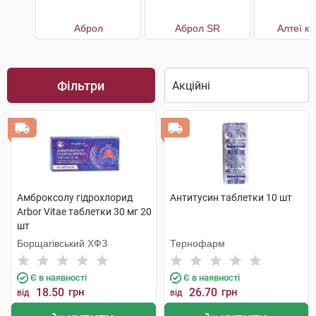
Аброл
Аброл SR
Алтеї к
Фільтри
Амброксолу гідрохлорид
Антитусин таблетки 10 шт
Arbor Vitae таблетки 30 мг 20
шт
Борщагівський ХФЗ
Тернофарм
Є в наявності
Є в наявності
18.50
грн
26.70
грн
від
від