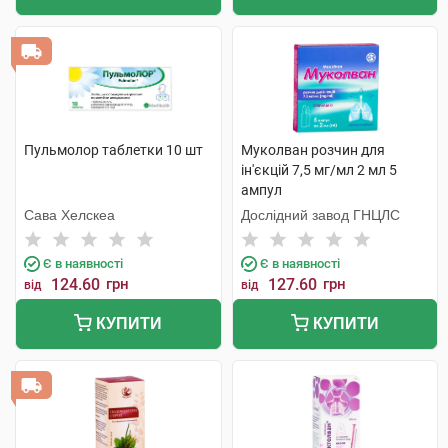
Пульмолор таблетки 10 шт
Муколван розчин для
ін'єкцій 7,5 мг/мл 2 мл 5
ампул
Сава Хелскеа
Дослідний завод ГНЦЛС
Є в наявності
Є в наявності
124.60
грн
127.60
грн
від
від
КУПИТИ
КУПИТИ