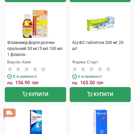
Флавамед форте розчин
АЦ-ФС таблетки 200 мг 20
оральний 30 мг/5 мл 100 мл
шт
1 флакон
Берлін-Хемі
Фарма Старт
Є в наявності
Є в наявності
156.90
грн
165.50
грн
від
від
КУПИТИ
КУПИТИ