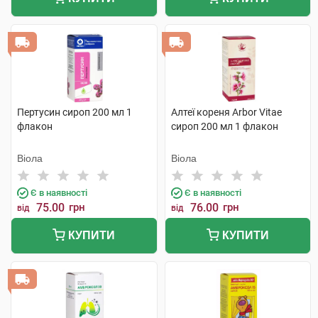
Пертусин сироп 200 мл 1
Алтеї кореня Arbor Vitae
флакон
сироп 200 мл 1 флакон
Віола
Віола
Є в наявності
Є в наявності
75.00
грн
76.00
грн
від
від
КУПИТИ
КУПИТИ