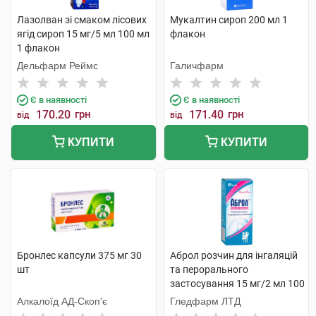
Лазолван зі смаком лісових
Мукалтин сироп 200 мл 1
ягід сироп 15 мг/5 мл 100 мл
флакон
1 флакон
Дельфарм Реймс
Галичфарм
Є в наявності
Є в наявності
170.20
грн
171.40
грн
від
від
КУПИТИ
КУПИТИ
Бронлес капсули 375 мг 30
Аброл розчин для інгаляцій
шт
та перорального
застосування 15 мг/2 мл 100
мл 1 флакон
Алкалоїд АД-Скоп'є
Гледфарм ЛТД