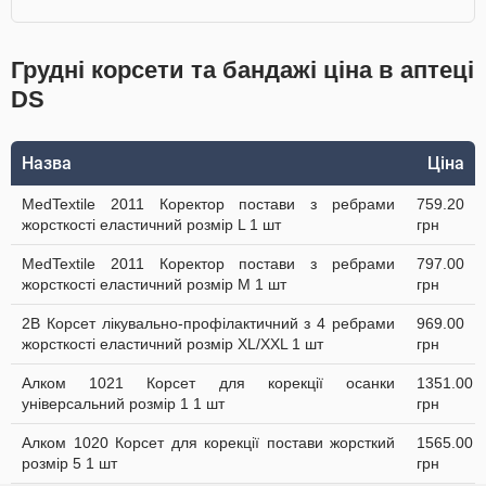
Грудні корсети та бандажі ціна в аптеці
DS
Назва
Ціна
MedTextile 2011 Коректор постави з ребрами
759.20
жорсткості еластичний розмір L 1 шт
грн
MedTextile 2011 Коректор постави з ребрами
797.00
жорсткості еластичний розмір М 1 шт
грн
2B Корсет лікувально-профілактичний з 4 ребрами
969.00
жорсткості еластичний розмір XL/XXL 1 шт
грн
Алком 1021 Корсет для корекції осанки
1351.00
універсальний розмір 1 1 шт
грн
Алком 1020 Корсет для корекції постави жорсткий
1565.00
розмір 5 1 шт
грн