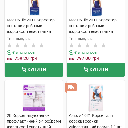
MedTextile 2011 Коректор
MedTextile 2011 Коректор
постави з ребрами
постави з ребрами
жорсткості еластичний
жорсткості еластичний
розмір L 1 шт
розмір М 1 шт
Техномедика
Техномедика
Є в наявності
Є в наявності
759.20
грн
797.00
грн
від
від
КУПИТИ
КУПИТИ
2B Корсет лікувально-
Алком 1021 Корсет для
профілактичний з 4 ребрами
корекції осанки
жорсткості еластичний
універсальний розмір 1 1 шт