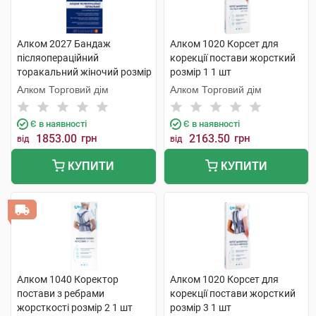
Алком 2027 Бандаж
Алком 1020 Корсет для
післяопераційний
корекції постави жорсткий
торакальний жіночий розмір
розмір 1 1 шт
3 1 шт
Алком Торговий дім
Алком Торговий дім
Є в наявності
Є в наявності
1853.00
грн
2163.50
грн
від
від
КУПИТИ
КУПИТИ
Алком 1040 Коректор
Алком 1020 Корсет для
постави з ребрами
корекції постави жорсткий
жорсткості розмір 2 1 шт
розмір 3 1 шт