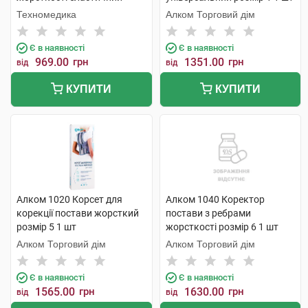
розмір XL/XXL 1 шт
Техномедика
Алком Торговий дім
Є в наявності
Є в наявності
969.00
грн
1351.00
грн
від
від
КУПИТИ
КУПИТИ
Алком 1020 Корсет для
Алком 1040 Коректор
корекції постави жорсткий
постави з ребрами
розмір 5 1 шт
жорсткості розмір 6 1 шт
Алком Торговий дім
Алком Торговий дім
Є в наявності
Є в наявності
1565.00
грн
1630.00
грн
від
від