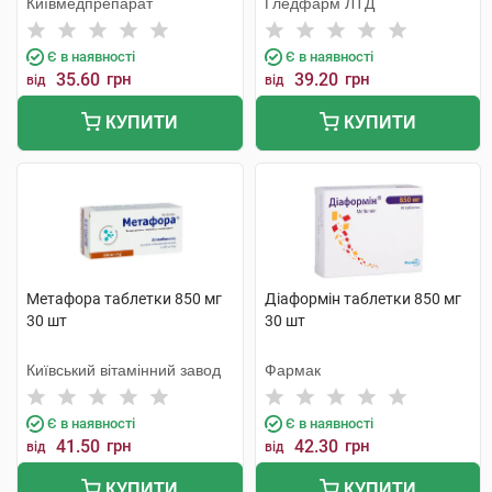
Київмедпрепарат
Гледфарм ЛТД
Є в наявності
Є в наявності
35.60
грн
39.20
грн
від
від
КУПИТИ
КУПИТИ
Метафора таблетки 850 мг
Діаформін таблетки 850 мг
30 шт
30 шт
Київський вітамінний завод
Фармак
Є в наявності
Є в наявності
41.50
грн
42.30
грн
від
від
КУПИТИ
КУПИТИ