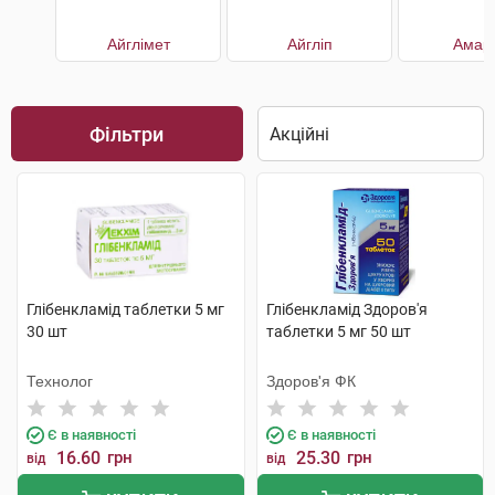
Айглімет
Айгліп
Амар
Фільтри
Глібенкламід таблетки 5 мг
Глібенкламід Здоров'я
30 шт
таблетки 5 мг 50 шт
Технолог
Здоров'я ФК
Є в наявності
Є в наявності
16.60
грн
25.30
грн
від
від