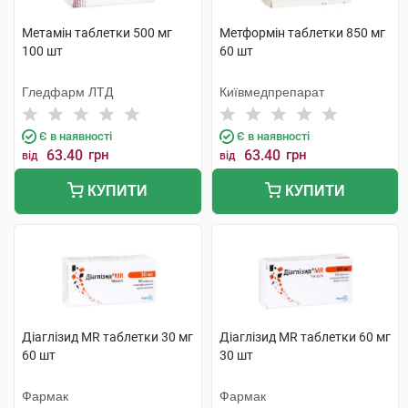
Метамін таблетки 500 мг
Метформін таблетки 850 мг
100 шт
60 шт
Гледфарм ЛТД
Київмедпрепарат
Є в наявності
Є в наявності
63.40
грн
63.40
грн
від
від
КУПИТИ
КУПИТИ
Діаглізид MR таблетки 30 мг
Діаглізид MR таблетки 60 мг
60 шт
30 шт
Фармак
Фармак