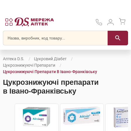
Аптека D.S.
Цукровий Діабет
Цукрознижуючі Препарати
Цукрознижуючі Препарати В Івано-Франківську
Цукрознижуючі препарати
в Івано-Франківську