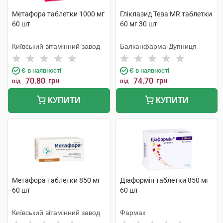
Метафора таблетки 1000 мг
Гліклазид Тева MR таблетки
60 шт
60 мг 30 шт
Київський вітамінний завод
Балканфарма-Дупниця
Є в наявності
Є в наявності
70.80
грн
74.70
грн
від
від
КУПИТИ
КУПИТИ
Метафора таблетки 850 мг
Діаформін таблетки 850 мг
60 шт
60 шт
Київський вітамінний завод
Фармак