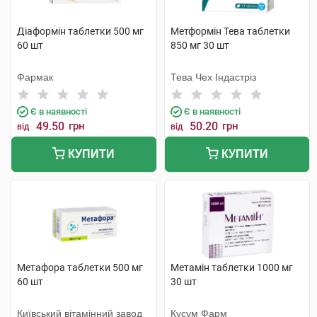
Діаформін таблетки 500 мг
Метформін Тева таблетки
60 шт
850 мг 30 шт
Фармак
Тева Чех Індастріз
Є в наявності
Є в наявності
49.50
грн
50.20
грн
від
від
КУПИТИ
КУПИТИ
Метафора таблетки 500 мг
Метамін таблетки 1000 мг
60 шт
30 шт
Київський вітамінний завод
Кусум Фарм