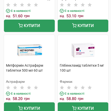
Є в наявності
Є в наявності
51.60
грн
53.10
грн
від
від
КУПИТИ
КУПИТИ
Метформін Астрафарм
Глібенкламід таблетки 5 мг
таблетки 500 мл 60 шт
100 шт
Астрафарм
Фармак
Є в наявності
Є в наявності
58.20
грн
58.80
грн
від
від
КУПИТИ
КУПИТИ