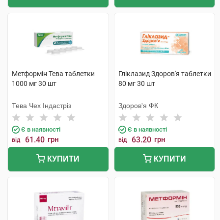
Метформін Тева таблетки
Гліклазид Здоров'я таблетки
1000 мг 30 шт
80 мг 30 шт
Тева Чех Індастріз
Здоров'я ФК
Є в наявності
Є в наявності
61.40
грн
63.20
грн
від
від
КУПИТИ
КУПИТИ