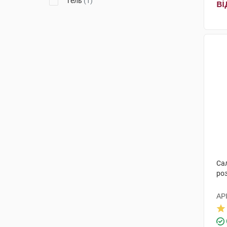
гель
(1)
ві
Са
роз
АР
НІ