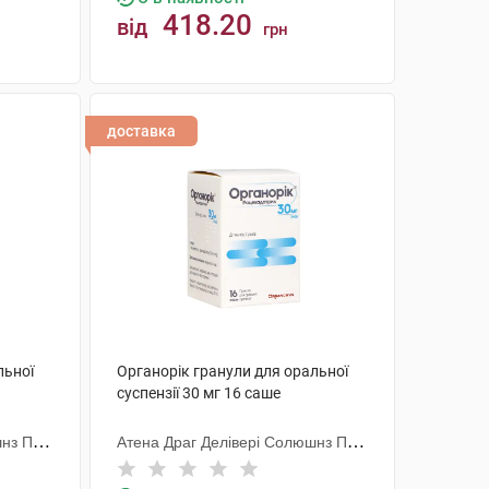
418.20
від
грн
КУПИТИ
доставка
льної
Органорік гранули для оральної
суспензії 30 мг 16 саше
нз ПВТ.
Атена Драг Делівері Солюшнз ПВТ.
ЛТД