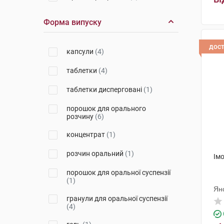
Фарма Лайн
(1)
Форма випуску
Атена Драг Делівері Солюшнз
ПВТ. ЛТД
(2)
дос
капсули
(4)
Свас Біосана
(1)
таблетки
(4)
Фармасієрра Мануфактурінг
(1)
таблетки дисперговані
(1)
Кусум Хелтхкер
(1)
порошок для орального
розчину
(6)
Софартекс
(2)
концентрат
(1)
розчин оральний
(1)
Імо
порошок для оральної суспензії
(1)
Ян
гранули для оральної суспензії
(4)