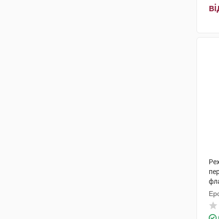
ві
Ре
пе
фл
Ер