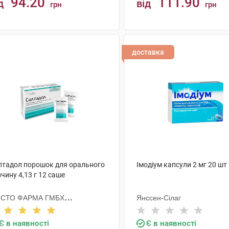
94.20
111.90
д
від
грн
грн
КУПИТИ
КУПИТИ
доставка
лтадол порошок для орального
Імодіум капсули 2 мг 20 шт
чину 4,13 г 12 саше
ІСТО ФАРМА ГМБХ
Янссен-Сілаг
МЕЧЧИНА
Є в наявності
Є в наявності