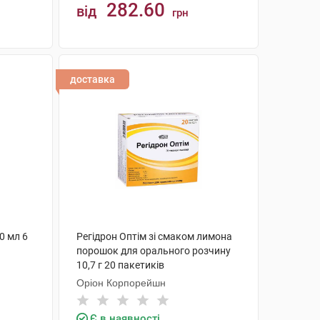
282.60
від
грн
КУПИТИ
доставка
0 мл 6
Регідрон Оптім зі смаком лимона
порошок для орального розчину
10,7 г 20 пакетиків
Оріон Корпорейшн
Є в наявності