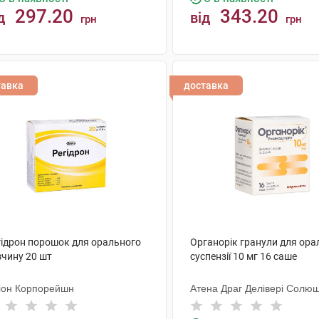
297.20
343.20
д
від
грн
грн
КУПИТИ
КУПИТИ
тавка
доставка
гідрон порошок для орального
Органорік гранули для ора
зчину 20 шт
суспензії 10 мг 16 саше
іон Корпорейшн
Атена Драг Делівері Солюш
ЛТД