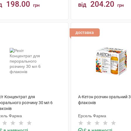
198.00
204.20
д
від
грн
грн
КУПИТИ
КУПИТИ
доставка
хіт Концентрат для
А-Кетон розчин оральний 3
рорального розчину 30 мл 6
флаконів
аконів
сель Фарма
Ерсель Фарма
Є в наявності
Є в наявності