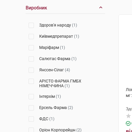
Виробник
Здоров'я народу
(1)
Київмедпрепарат
(1)
Маріфарм
(1)
Салютас Фарма
(1)
Янссен-Сілаг
(4)
АРІСТО ФАРМА ГМБХ
НІМЕЧЧИНА
(1)
Ло
мг 
Інтерхім
(1)
Ерсель Фарма
(2)
Зд
ФДС
(1)
Оріон Корпорейшн
(2)
ві