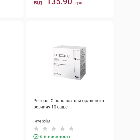
135.90
від
грн
КУПИТИ
Регісол ІС порошок для орального
розчину 10 саше
Інтерхім
Є в наявності