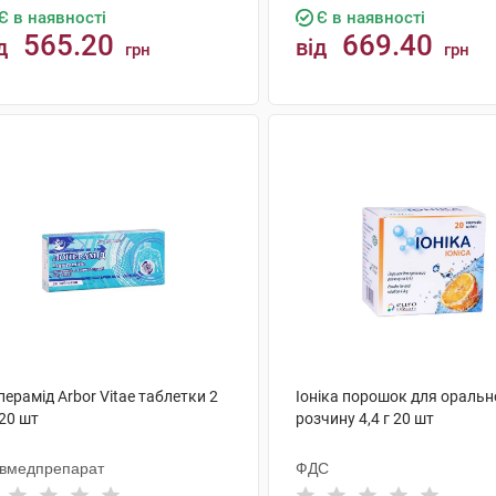
Є в наявності
Є в наявності
565.20
669.40
д
від
грн
грн
КУПИТИ
КУПИТИ
ерамід Arbor Vitae таблетки 2
Іоніка порошок для оральн
20 шт
розчину 4,4 г 20 шт
ївмедпрепарат
ФДС