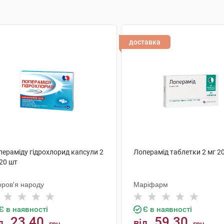
доставка
пераміду гідрохлорид капсули 2
Лоперамід таблетки 2 мг 2
20 шт
оров'я народу
Маріфарм
Є в наявності
Є в наявності
23.40
59.30
д
від