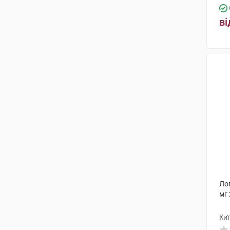
ві
Лоп
мг 
Ки