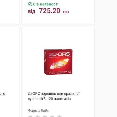
Є в наявності
725.20
від
грн
КУПИТИ
ого
Ді-ОРС порошок для оральної
суспензії 3 г 20 пакетиків
Фарма Лайн