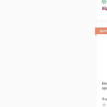
ві
дос
Бі
ор
Фа