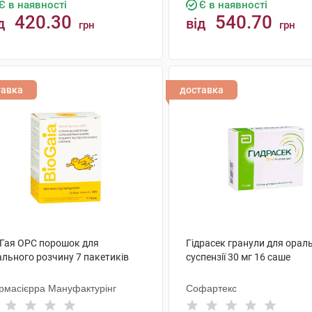
Є в наявності
Є в наявності
420.30
540.70
д
від
грн
грн
КУПИТИ
КУПИТИ
тавка
доставка
оГая ОРС порошок для
Гідрасек гранули для орал
ального розчину 7 пакетиків
суспензії 30 мг 16 саше
рмасієрра Мануфактурінг
Софартекс