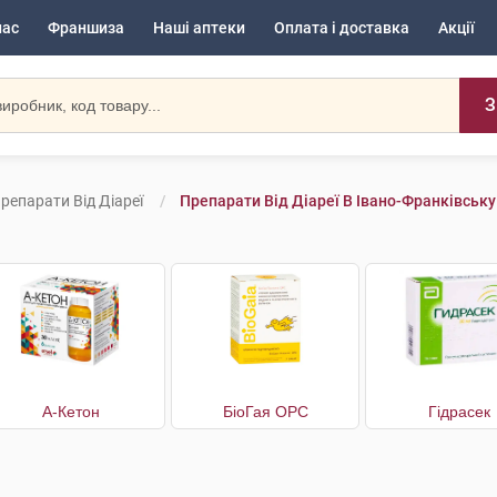
нас
Франшиза
Наші аптеки
Оплата і доставка
Акції
З
репарати Від Діареї
Препарати Від Діареї В Івано-Франківську
А-Кетон
БіоГая ОРС
Гідрасек