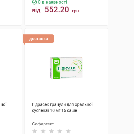
Є в наявності
552.20
від
грн
КУПИТИ
доставка
ьної
Гідрасек гранули для оральної
суспензії 10 мг 16 саше
Софартекс