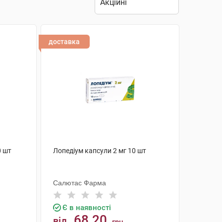
доставка
0 шт
Лопедіум капсули 2 мг 10 шт
Салютас Фарма
Є в наявності
68.20
від