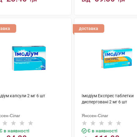
грн
грн
КУПИТИ
КУПИТИ
тавка
доставка
діум капсули 2 мг 6 шт
Імодіум Експрес таблетки
дисперговані 2 мг 6 шт
ссен-Сілаг
Янссен-Сілаг
Є в наявності
Є в наявності