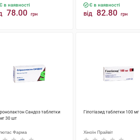
Є в наявності
Є в наявності
78.00
82.80
д
від
грн
грн
КУПИТИ
КУПИТИ
іронолактон Сандоз таблетки
Гіпотіазид таблетки 100 мг
мг 30 шт
лютас Фарма
Хіноїн Прайвіт