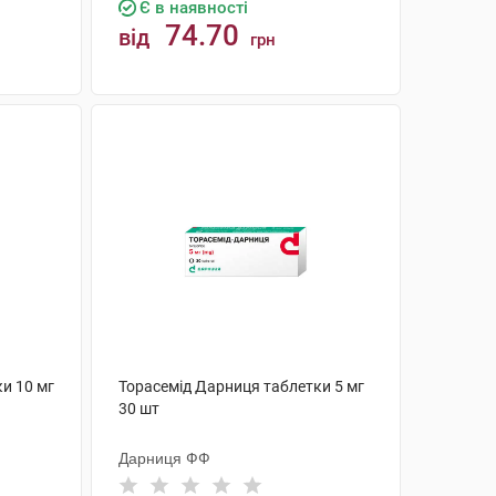
Є в наявності
74.70
від
грн
КУПИТИ
и 10 мг
Торасемід Дарниця таблетки 5 мг
30 шт
Дарниця ФФ