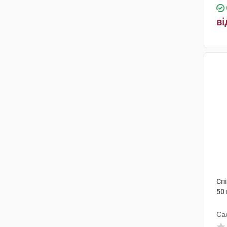
ві
Сп
50 
Са