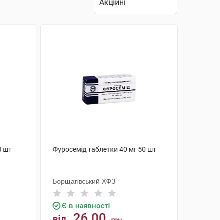
0 шт
Фуросемід таблетки 40 мг 50 шт
Борщагівський ХФЗ
Є в наявності
26.00
від