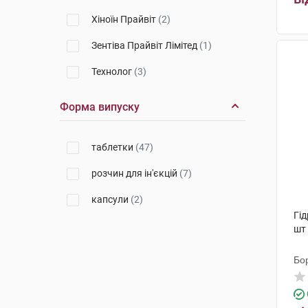
Хіноїн Прайвіт
(2)
Зентіва Прайвіт Лімітед
(1)
Технолог
(3)
Гледфарм ЛТД
(2)
Форма випуску
ПЛІВА Хрватска
(2)
таблетки
(47)
Салютас Фарма
(2)
розчин для ін'єкцій
(7)
Фармак
(3)
капсули
(2)
Київський вітамінний завод
(1)
Гід
Лек Фармацевтична компанія
шт
(6)
Бо
Артура Фармасьютікалз
(1)
Лекхім-Харків
(2)