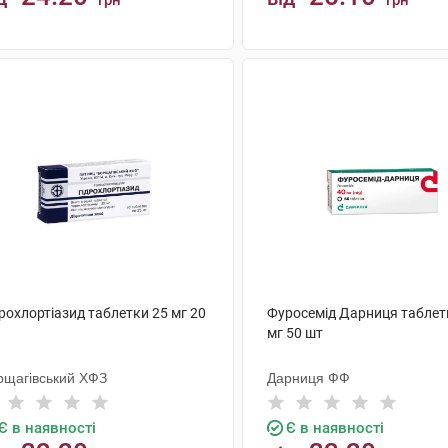
грн
грн
КУПИТИ
КУПИТИ
рохлортіазид таблетки 25 мг 20
Фуросемід Дарниця таблет
мг 50 шт
рщагівський ХФЗ
Дарниця ФФ
Є в наявності
Є в наявності