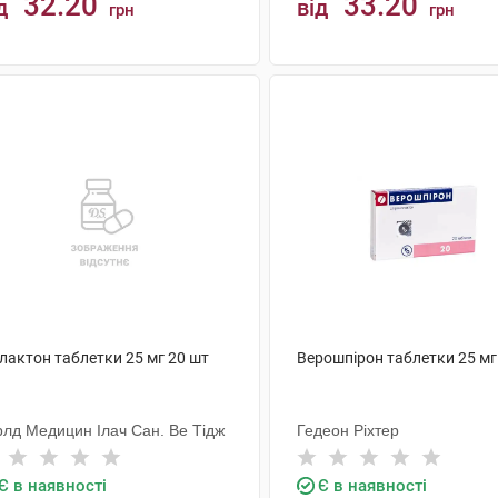
32.20
33.20
д
від
грн
грн
КУПИТИ
КУПИТИ
лактон таблетки 25 мг 20 шт
Верошпірон таблетки 25 мг
рлд Медицин Ілач Сан. Ве Тідж
Гедеон Ріхтер
Є в наявності
Є в наявності