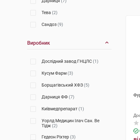
Дарниця
(7)
Тева
(2)
Сандоз
(9)
Виробник
Дослідний завод ГНЦЛС
(1)
Кусум Фарм
(3)
Борщагівський ХФЗ
(5)
Фу
Дарниця ФФ
(7)
Київмедпрепарат
(1)
До
Уорлд Медицин Ілач Сан. Ве
Тідж
(2)
Гедеон Ріхтер
(3)
ві