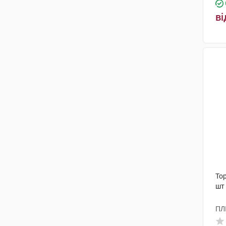
ві
Тор
шт
ПЛ