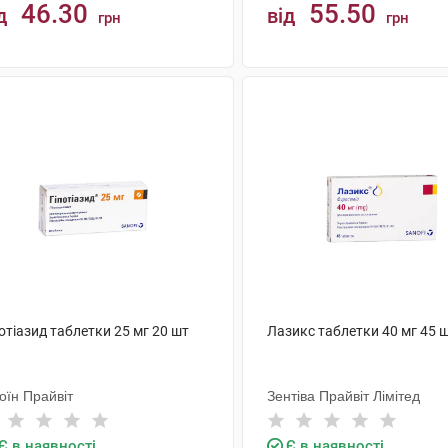
46.30
55.50
д
від
грн
грн
КУПИТИ
КУПИТИ
отіазид таблетки 25 мг 20 шт
Лазикс таблетки 40 мг 45 
оїн Прайвіт
Зентіва Прайвіт Лімітед
Є в наявності
Є в наявності