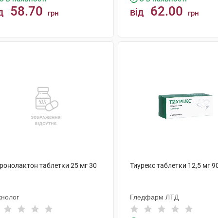
58.70
62.00
д
від
грн
грн
КУПИТИ
КУПИТИ
іронолактон таблетки 25 мг 30
Тиурекс таблетки 12,5 мг 9
хнолог
Гледфарм ЛТД