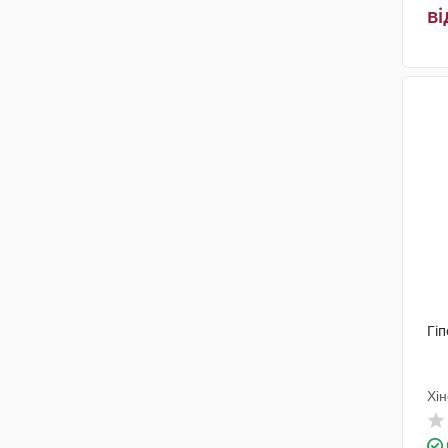
ві
Гіп
Хін