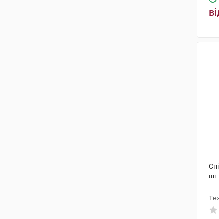
ві
Сп
шт
Те