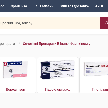
нас
Франшиза
Наші аптеки
Оплата і доставка
Акції
З
Препарати
Сечогінні Препарати В Івано-Франківську
Верошпірон
Гідрохлортіазид
Гіпотіазид