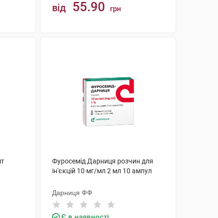
55.90
від
грн
КУПИТИ
шт
Фуросемід Дарниця розчин для
ін'єкцій 10 мг/мл 2 мл 10 ампул
Дарниця ФФ
Є в наявності