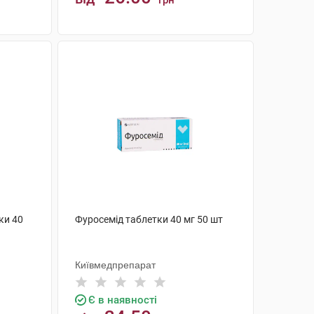
грн
КУПИТИ
ки 40
Фуросемід таблетки 40 мг 50 шт
Київмедпрепарат
Є в наявності