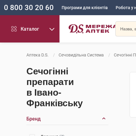
0 800 30 20 60
Програми для клієнтів
Робота у 
Каталог
Аптека D.S.
Сечовидільна Система
Сечогінні 
Сечогінні
препарати
в Івано-
Франківську
Бренд