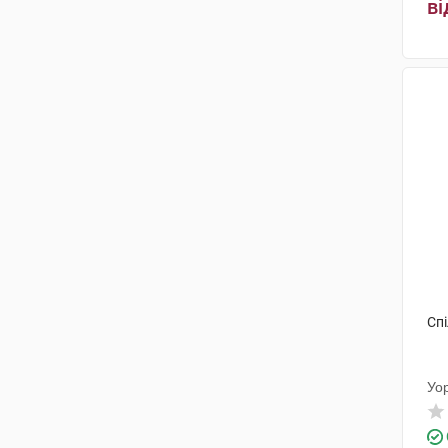
ві
Польфарма
(1)
Артезан Фарма
(3)
Берлін-Хемі
(3)
Менаріні Мануфактурінг
(1)
СолютасФарма
(1)
Спі
Уо