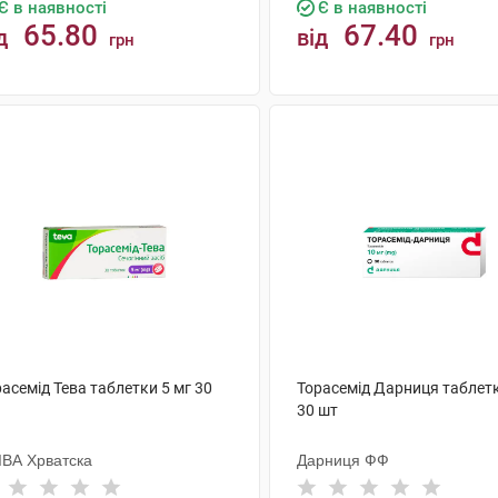
Є в наявності
Є в наявності
65.80
67.40
д
від
грн
грн
КУПИТИ
КУПИТИ
асемід Тева таблетки 5 мг 30
Торасемід Дарниця таблетк
30 шт
ІВА Хрватска
Дарниця ФФ