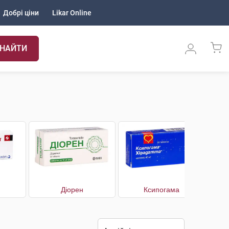
Добрі ціни
Likar Online
НАЙТИ
Діорен
Ксипогама