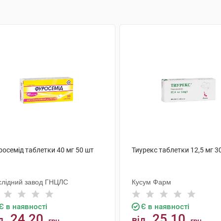
росемід таблетки 40 мг 50 шт
Тиурекс таблетки 12,5 мг 3
слідний завод ГНЦЛС
Кусум Фарм
Є в наявності
Є в наявності
24.20
25.10
д
від