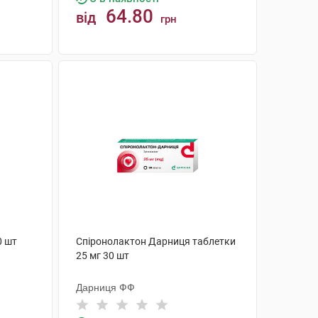
64.80
від
грн
КУПИТИ
0 шт
Спіронолактон Дарниця таблетки
25 мг 30 шт
Дарниця ФФ