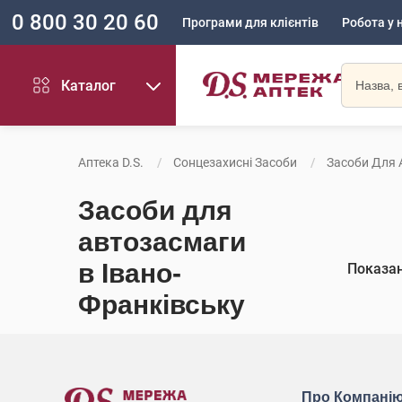
0 800 30 20 60
Програми для клієнтів
Робота у 
Каталог
Аптека D.S.
Сонцезахисні Засоби
Засоби Для 
Засоби для
автозасмаги
в Івано-
Показа
Франківську
Про Компані