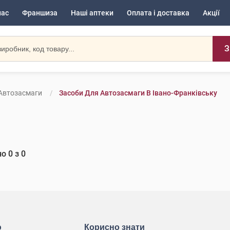
нас
Франшиза
Наші аптеки
Оплата і доставка
Акції
З
Автозасмаги
Засоби Для Автозасмаги В Івано-Франківську
но
0
з
0
ю
Корисно знати