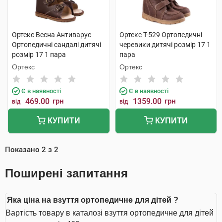
Ортекс Весна Антиварус
Ортекс Т-529 Ортопедичні
Ортопедичні сандалі дитячі
черевики дитячі розмір 17 1
розмір 17 1 пара
пара
Ортекс
Ортекс
Є в наявності
Є в наявності
469.00
грн
1359.00
грн
від
від
КУПИТИ
КУПИТИ
Показано
2
з
2
Поширені запитання
Яка ціна на взуття ортопедичне для дітей ?
Вартість товару в каталозі взуття ортопедичне для дітей