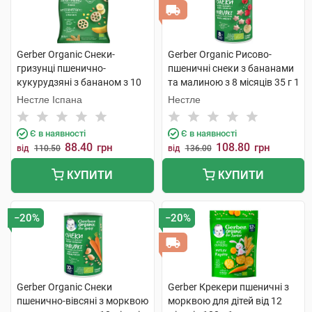
Gerber Organic Снеки-
Gerber Organic Рисово-
гризунці пшенично-
пшеничні снеки з бананами
кукурудзяні з бананом з 10
та малиною з 8 місяців 35 г 1
місяців 28 г 1 пачка
банка
Нестле Іспана
Нестле
Є в наявності
Є в наявності
88.40
108.80
грн
грн
від
110.50
від
136.00
КУПИТИ
КУПИТИ
−20%
−20%
Gerber Organic Снеки
Gerber Крекери пшеничні з
пшенично-вівсяні з морквою
морквою для дітей від 12