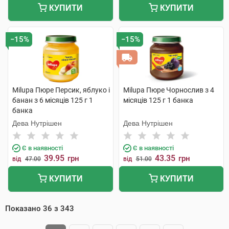
КУПИТИ
КУПИТИ
−15%
−15%
Milupa Пюре Персик, яблуко і
Milupa Пюре Чорнослив з 4
банан з 6 місяців 125 г 1
місяців 125 г 1 банка
банка
Дева Нутрішен
Дева Нутрішен
Є в наявності
Є в наявності
39.95
43.35
грн
грн
від
47.00
від
51.00
КУПИТИ
КУПИТИ
Показано
36
з
343