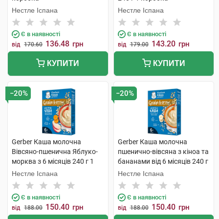
Нестле Іспана
Нестле Іспана
Є в наявності
Є в наявності
136.48
143.20
грн
грн
від
170.60
від
179.00
КУПИТИ
КУПИТИ
−20%
−20%
Gerber Каша молочна
Gerber Каша молочна
Вівсяно-пшенична Яблуко-
пшенично-вівсяна з кіноа та
морква з 6 місяців 240 г 1
бананами від 6 місяців 240 г
коробка
1 коробка
Нестле Іспана
Нестле Іспана
Є в наявності
Є в наявності
150.40
150.40
грн
грн
від
188.00
від
188.00