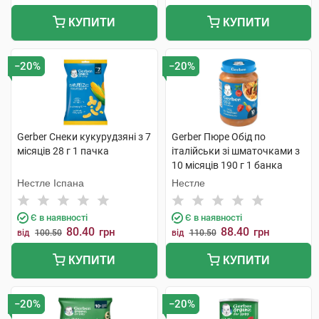
КУПИТИ
КУПИТИ
−20%
−20%
Gerber Снеки кукурудзяні з 7
Gerber Пюре Обід по
місяців 28 г 1 пачка
італійськи зі шматочками з
10 місяців 190 г 1 банка
Нестле Іспана
Нестле
Є в наявності
Є в наявності
80.40
88.40
грн
грн
від
100.50
від
110.50
КУПИТИ
КУПИТИ
−20%
−20%