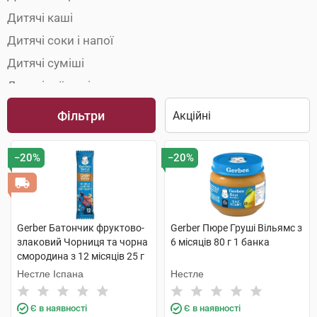
Дитячі каші
Дитячі соки і напої
Дитячі суміші
Дитячі чаї та відвари
Фільтри
−20%
−20%
Gerber Батончик фруктово-
Gerber Пюре Груші Вільямс з
злаковий Чорниця та чорна
6 місяців 80 г 1 банка
смородина з 12 місяців 25 г
Нестле Іспана
Нестле
Є в наявності
Є в наявності