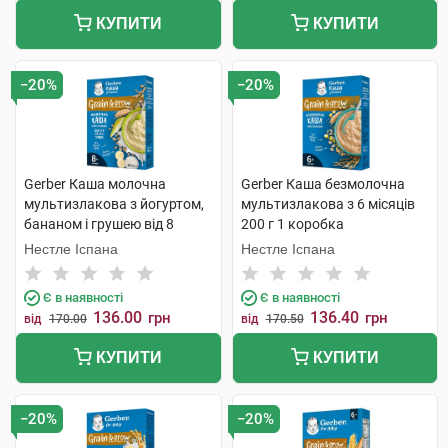
КУПИТИ
КУПИТИ
−20%
−20%
Gerber Каша молочна
Gerber Каша безмолочна
мультизлакова з йогуртом,
мультизлакова з 6 місяців
бананом і грушею від 8
200 г 1 коробка
місяців 240 г 1 коробка
Нестле Іспана
Нестле Іспана
Є в наявності
Є в наявності
136.00
136.40
грн
грн
від
170.00
від
170.50
КУПИТИ
КУПИТИ
−20%
−20%