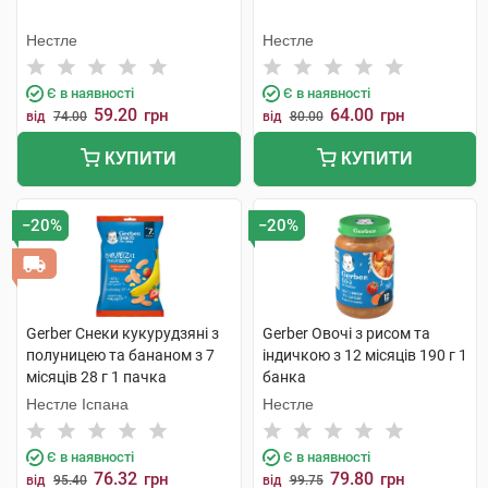
Нестле
Нестле
Є в наявності
Є в наявності
59.20
64.00
грн
грн
від
74.00
від
80.00
КУПИТИ
КУПИТИ
−20%
−20%
Gerber Снеки кукурудзяні з
Gerber Овочі з рисом та
полуницею та бананом з 7
індичкою з 12 місяців 190 г 1
місяців 28 г 1 пачка
банка
Нестле Іспана
Нестле
Є в наявності
Є в наявності
76.32
79.80
грн
грн
від
95.40
від
99.75