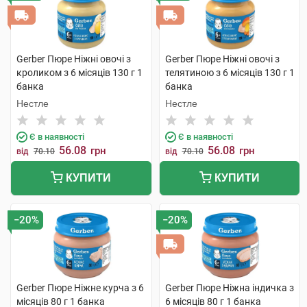
Gerber Пюре Ніжні овочі з
Gerber Пюре Ніжні овочі з
кроликом з 6 місяців 130 г 1
телятиною з 6 місяців 130 г 1
банка
банка
Нестле
Нестле
Є в наявності
Є в наявності
56.08
56.08
грн
грн
від
70.10
від
70.10
КУПИТИ
КУПИТИ
−20%
−20%
Gerber Пюре Ніжне курча з 6
Gerber Пюре Ніжна індичка з
місяців 80 г 1 банка
6 місяців 80 г 1 банка