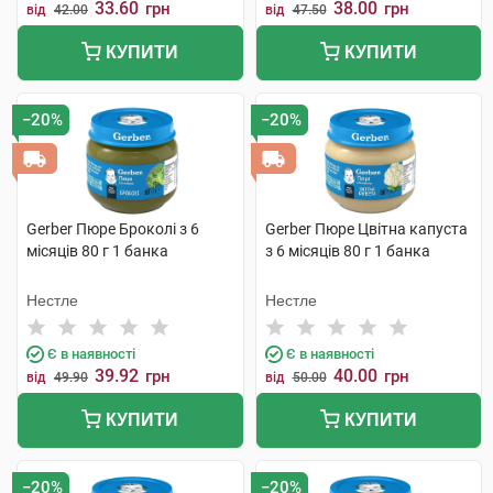
33.60
38.00
грн
грн
від
42.00
від
47.50
КУПИТИ
КУПИТИ
−20%
−20%
Gerber Пюре Броколі з 6
Gerber Пюре Цвітна капуста
місяців 80 г 1 банка
з 6 місяців 80 г 1 банка
Нестле
Нестле
Є в наявності
Є в наявності
39.92
40.00
грн
грн
від
49.90
від
50.00
КУПИТИ
КУПИТИ
−20%
−20%