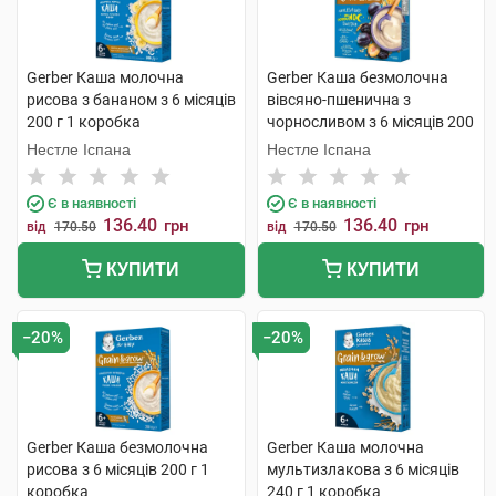
Gerber Каша молочна
Gerber Каша безмолочна
рисова з бананом з 6 місяців
вівсяно-пшенична з
200 г 1 коробка
чорносливом з 6 місяців 200
г 1 коробка
Нестле Іспана
Нестле Іспана
Є в наявності
Є в наявності
136.40
136.40
грн
грн
від
170.50
від
170.50
КУПИТИ
КУПИТИ
−20%
−20%
Gerber Каша безмолочна
Gerber Каша молочна
рисова з 6 місяців 200 г 1
мультизлакова з 6 місяців
коробка
240 г 1 коробка