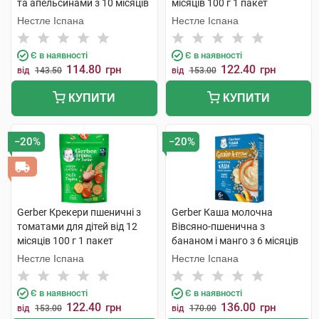
та апельсинами з 10 місяців
місяців 100 г 1 пакет
35 г 1 банка
Нестле Іспана
Нестле Іспана
Є в наявності
Є в наявності
114.80
122.40
грн
грн
від
143.50
від
153.00
КУПИТИ
КУПИТИ
−20%
−20%
Gerber Крекери пшеничні з
Gerber Каша молочна
томатами для дітей від 12
Вівсяно-пшенична з
місяців 100 г 1 пакет
бананом і манго з 6 місяців
240 г 1 коробка
Нестле Іспана
Нестле Іспана
Є в наявності
Є в наявності
122.40
136.00
грн
грн
від
153.00
від
170.00