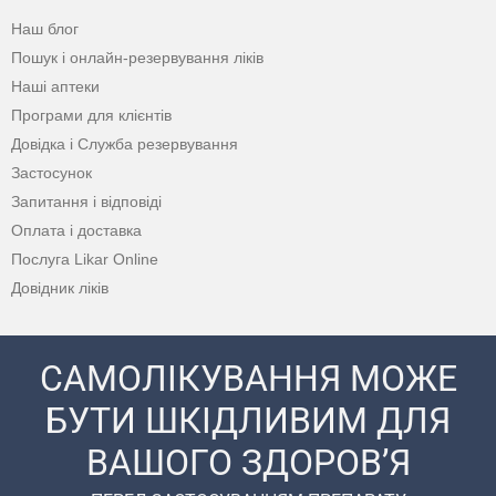
Наш блог
Пошук і онлайн-резервування ліків
Наші аптеки
Програми для клієнтів
Довідка і Служба резервування
Застосунок
Запитання і відповіді
Оплата і доставка
Послуга Likar Online
Довідник ліків
САМОЛІКУВАННЯ МОЖЕ
БУТИ ШКІДЛИВИМ ДЛЯ
ВАШОГО ЗДОРОВ’Я