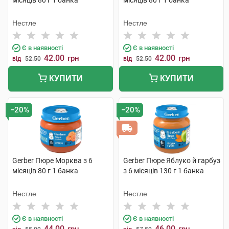
місяців 80 г 1 банка
місяців 80 г 1 банка
Нестле
Нестле
Є в наявності
Є в наявності
42.00
42.00
грн
грн
від
52.50
від
52.50
КУПИТИ
КУПИТИ
−20%
−20%
Gerber Пюре Морква з 6
Gerber Пюре Яблуко й гарбуз
місяців 80 г 1 банка
з 6 місяців 130 г 1 банка
Нестле
Нестле
Є в наявності
Є в наявності
44.00
46.00