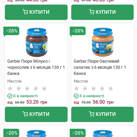
грн
грн
від
55.00
від
57.50
КУПИТИ
КУПИТИ
−20%
−20%
Gerber Пюре Яблуко і
Gerber Пюре Овочевий
чорнослив з 6 місяців 130 г 1
салатик з 6 місяців 130 г 1
банка
банка
Нестле
Нестле
Є в наявності
Є в наявності
53.20
56.00
грн
грн
від
66.50
від
70.00
КУПИТИ
КУПИТИ
−20%
−20%