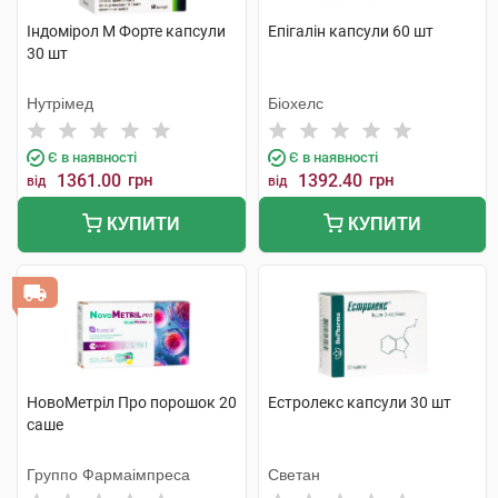
Індомірол М Форте капсули
Епігалін капсули 60 шт
30 шт
Нутрімед
Біохелс
Є в наявності
Є в наявності
1361.00
грн
1392.40
грн
від
від
КУПИТИ
КУПИТИ
НовоМетріл Про порошок 20
Естролекс капсули 30 шт
саше
Группо Фармаімпреса
Светан