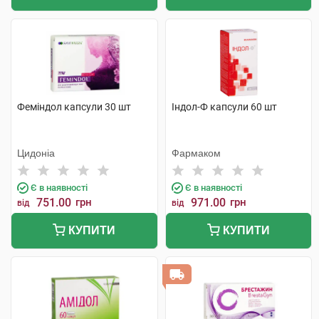
Феміндол капсули 30 шт
Індол-Ф капсули 60 шт
Цидоніа
Фармаком
Є в наявності
Є в наявності
751.00
грн
971.00
грн
від
від
КУПИТИ
КУПИТИ