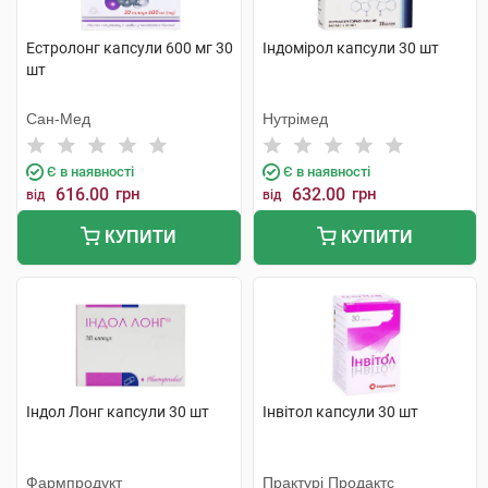
Естролонг капсули 600 мг 30
Індомірол капсули 30 шт
шт
Сан-Мед
Нутрімед
Є в наявності
Є в наявності
616.00
грн
632.00
грн
від
від
КУПИТИ
КУПИТИ
Індол Лонг капсули 30 шт
Інвітол капсули 30 шт
Фармпродукт
Практурі Продактс