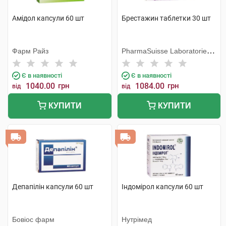
Амідол капсули 60 шт
Брестажин таблетки 30 шт
Фарм Райз
PharmaSuisse Laboratories
SpA
Є в наявності
Є в наявності
1040.00
грн
1084.00
грн
від
від
КУПИТИ
КУПИТИ
Депапілін капсули 60 шт
Індомірол капсули 60 шт
Бовіос фарм
Нутрімед