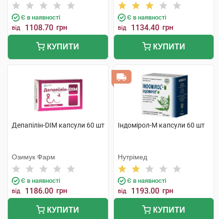
Є в наявності
Є в наявності
1108.70
грн
1134.40
грн
від
від
КУПИТИ
КУПИТИ
Депапілін-DIM капсули 60 шт
Індомірол-М капсули 60 шт
Озимук Фарм
Нутрімед
Є в наявності
Є в наявності
1186.00
грн
1193.00
грн
від
від
КУПИТИ
КУПИТИ