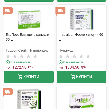
ЕксПрес Есеншелс капсули
Індомірол Форте капсули 60
30 шт
шт
Гарден Стейт Нутрітіоналс
Нутрімед
Є в наявності
Є в наявності
1272.90
грн
1304.50
грн
від
від
КУПИТИ
КУПИТИ