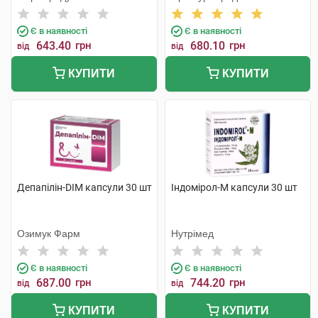
Є в наявності
Є в наявності
643.40
грн
680.10
грн
від
від
КУПИТИ
КУПИТИ
Депапілін-DIM капсули 30 шт
Індомірол-М капсули 30 шт
Озимук Фарм
Нутрімед
Є в наявності
Є в наявності
687.00
грн
744.20
грн
від
від
КУПИТИ
КУПИТИ