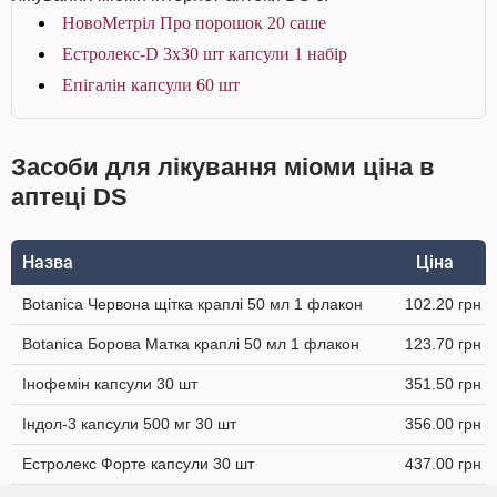
НовоМетріл Про порошок 20 саше
Естролекс-D 3х30 шт капсули 1 набір
Епігалін капсули 60 шт
Засоби для лікування міоми ціна в
аптеці DS
Назва
Ціна
Botanica Червона щітка краплі 50 мл 1 флакон
102.20 грн
Botanica Борова Матка краплі 50 мл 1 флакон
123.70 грн
Інофемін капсули 30 шт
351.50 грн
Індол-3 капсули 500 мг 30 шт
356.00 грн
Естролекс Форте капсули 30 шт
437.00 грн