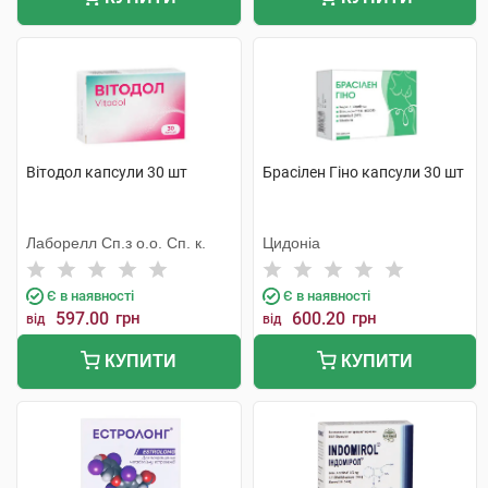
Вітодол капсули 30 шт
Брасілен Гіно капсули 30 шт
Лаборелл Сп.з о.о. Сп. к.
Цидоніа
Є в наявності
Є в наявності
597.00
грн
600.20
грн
від
від
КУПИТИ
КУПИТИ