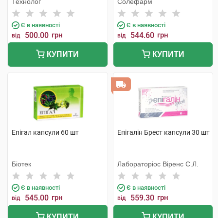
Технолог
Солефарм
Є в наявності
Є в наявності
500.00
грн
544.60
грн
від
від
КУПИТИ
КУПИТИ
Епігал капсули 60 шт
Епігалін Брест капсули 30 шт
Біотек
Лабораторіос Віренс С.Л.
Є в наявності
Є в наявності
545.00
грн
559.30
грн
від
від
КУПИТИ
КУПИТИ