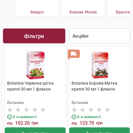
Амідол
Борова Матка
Брасілен
Фільтри
Botanica Червона щітка
Botanica Борова Матка
краплі 50 мл 1 флакон
краплі 50 мл 1 флакон
Ботаніка
Ботаніка
Є в наявності
Є в наявності
102.20
грн
123.70
грн
від
від