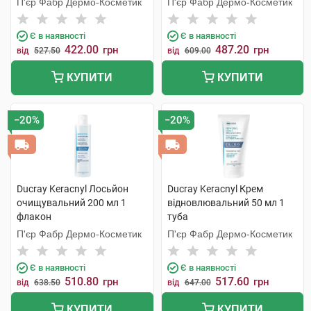
П'єр Фабр Дермо-Косметик
П'єр Фабр Дермо-Косметик
1 флакон
Є в наявності
Є в наявності
422.00
487.20
грн
грн
від
527.50
від
609.00
КУПИТИ
КУПИТИ
−20%
−20%
Ducray Keracnyl Лосьйон
Ducray Keracnyl Крем
очищувальний 200 мл 1
відновлювальний 50 мл 1
флакон
туба
П'єр Фабр Дермо-Косметик
П'єр Фабр Дермо-Косметик
Є в наявності
Є в наявності
510.80
517.60
грн
грн
від
638.50
від
647.00
КУПИТИ
КУПИТИ