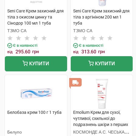
Seni Care Крем захисний для
Seni Care Крем захисний для
тіла з окисом цинку та
тіла з аргініном 200 мл 1
Сінодор 100 мл 1 туба
туба
ТЗМО СА
ТЗМО СА
Є в наявності
Є в наявності
295.60
грн
313.60
грн
від
від
КУПИТИ
КУПИТИ
Белобаза крем 100 г 1 туба
Emolium Крем для сухої,
чутливої, схильної до
подразнень шкіри з перших
днів життя 75 мл 1 туба
Белупо
КОСМОНДЕ А.С. ЧЕСЬКА