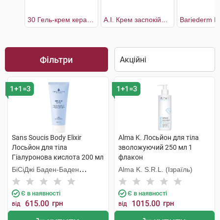
30 Гель-крем кераторегулюючий для шкіри тіла
A.I. Крем заспокійливий догляд
Фільтри
1+1=3
1+1=3
Sans Soucis Body Elixir
Alma K. Лосьйон для тіла
Лосьйон для тіла
зволожуючий 250 мл 1
Гіалуронова кислота 200 мл
флакон
1 туба
БіСіДжі Баден-Баден
Alma K. S.R.L. (Ізраїль)
Косметікс Груп Гмбх
Є в наявності
Є в наявності
615.00
грн
1015.00
грн
від
від