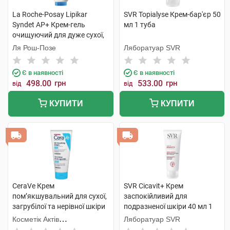
La Roche-Posay Lipikar
SVR Topialyse Крем-бар'єр 50
Syndet AP+ Крем-гель
мл 1 туба
очищуючий для дуже сухої,
схильної до атопії шкіри 200
Ля Рош-Позе
Ляборатуар SVR
мл 1 туба
Є в наявності
Є в наявності
498.00
грн
533.00
грн
від
від
КУПИТИ
КУПИТИ
CeraVe Крем
SVR Cicavit+ Крем
пом’якшувальний для сухої,
заспокійливий для
загрубілої та нерівної шкіри
подразненої шкіри 40 мл 1
обличчя та тіла 177 мл 1
туба
Косметік Актів
Ляборатуар SVR
флакон
Інтернаціональ