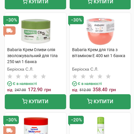
КУПИТИ
КУПИТИ
−30%
−30%
Babaria Крем Оливи олія
Babaria Крем для тіла з
зволожувальний для тіла
вітаміном Е 400 мл 1 банка
250 мл 1 банка
Беріоска С.Л.
Беріоска С.Л.
Є в наявності
Є в наявності
172.90
358.40
грн
грн
від
247.00
від
512.00
КУПИТИ
КУПИТИ
−30%
−20%