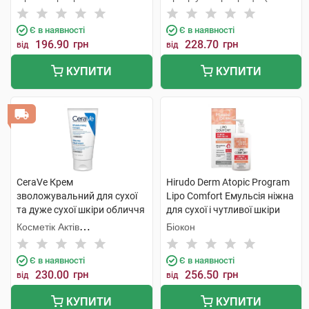
КМП+Галичфарм)
Є в наявності
Є в наявності
196.90
грн
228.70
грн
від
від
КУПИТИ
КУПИТИ
CeraVe Крем
Hirudo Derm Atopic Program
зволожувальний для сухої
Lipo Comfort Емульсія ніжна
та дуже сухої шкіри обличчя
для сухої і чутливої шкіри
та тіла 50 мл 1 туба
400 мл 1 флакон
Косметік Актів
Біокон
Інтернаціональ
Є в наявності
Є в наявності
230.00
грн
256.50
грн
від
від
КУПИТИ
КУПИТИ