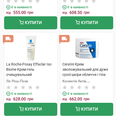
Є в наявності
Є в наявності
555.00
грн
608.50
грн
від
від
КУПИТИ
КУПИТИ
La Roche-Posay Effaclar Iso
CeraVe Крем
Biome Крем-гель
зволожувальний для дуже
очищувальний
сухої шкіри обличчя і тіла
заспокійливий для
340 г 1 банка
Ля Рош-Позе
Косметік Актів
зневодненої чутливої шкіри
Інтернаціональ
обличчя та тіла 200 мл 1
Є в наявності
Є в наявності
туба
628.00
грн
662.00
грн
від
від
КУПИТИ
КУПИТИ