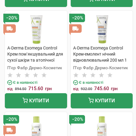
−20%
−20%
A-Derma Exomega Control
A-Derma Exomega Control
Крем пом`якшувальний для
Крем-емолент нічний
сухої шкіри та атопічної
відновлювальний 200 мл 1
шкіри 200 мл 1 туба
туба
П'єр Фабр Дермо-Косметик
П'єр Фабр Дермо-Косметик
Є в наявності
Є в наявності
715.60
745.60
грн
грн
від
894.50
від
932.00
КУПИТИ
КУПИТИ
−20%
−20%