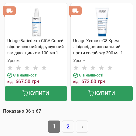
Uriage Bariederm-CICA Спрей
Uriage Xemose C8 Крем
відновлюючий підсушуючий
ліпідовідновлювальний
з міддю і цинком 100 мл 1
проти свербежу 200 мл 1
флакон
туба
Урьяж
Урьяж
Є в наявності
Є в наявності
667.50
грн
673.00
грн
від
від
КУПИТИ
КУПИТИ
Показано
36
з
67
1
2
›