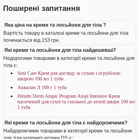
Поширені запитання
Яка ціна на креми та лосьйони для тіла ?
Вартість товару в каталозі креми та лосьйони для тіла
починається від 153 грн.
Які креми та лосьйони для тіла найдешевші?
Недорогими товарами в категорії креми та лосьйони для
тіла є:
Seni Care Крем для догляду за сухою і огрубілою
шкірою 100 мл 1 туба
Аквалан Л 100 г 1 туба
Hirudo Derm Atopic Program Аtopi Intensive Крем
насичений для сухої та схильної до атопії шкіри 100 мл
1 туба
Які креми та лосьйони для тіла є найдорожчими?
Найдорожчими товарами в категорії креми та лосьйони
для тіла інтернет-аптеки DS є: