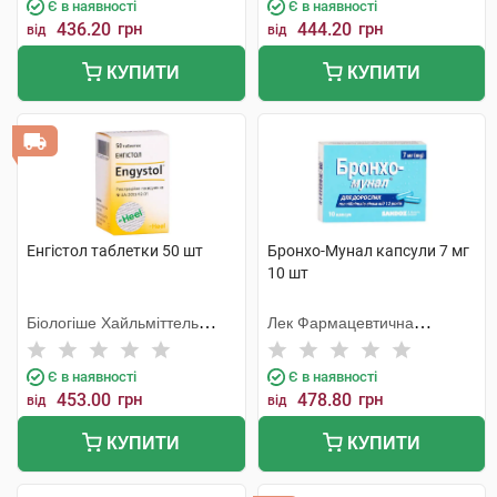
Є в наявності
Є в наявності
436.20
грн
444.20
грн
від
від
КУПИТИ
КУПИТИ
Енгістол таблетки 50 шт
Бронхо-Мунал капсули 7 мг
10 шт
Біологіше Хайльміттель
Лек Фармацевтична
Хеель
компанія
Є в наявності
Є в наявності
453.00
грн
478.80
грн
від
від
КУПИТИ
КУПИТИ