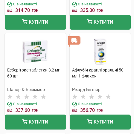
Є в наявності
Є в наявності
314.70
грн
335.00
грн
від
від
КУПИТИ
КУПИТИ
Есберітокс таблетки 3,2 мг
Афлубін краплі оральні 50
60 шт
мл 1 флакон
Шапер & Брюммер
Ріхард Біттнер
Є в наявності
Є в наявності
337.60
грн
356.70
грн
від
від
КУПИТИ
КУПИТИ