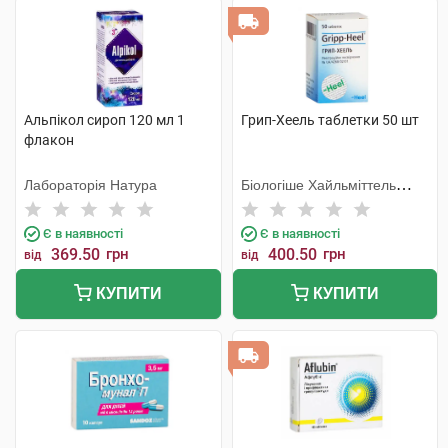
Альпікол сироп 120 мл 1
Грип-Хеель таблетки 50 шт
флакон
Лабораторія Натура
Біологіше Хайльміттель
Хеель
Є в наявності
Є в наявності
369.50
грн
400.50
грн
від
від
КУПИТИ
КУПИТИ