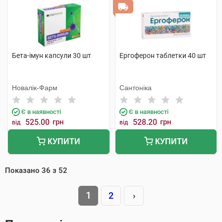
Бета-імун капсули 30 шт
Ергоферон таблетки 40 шт
Новалік-Фарм
Сантоніка
Є в наявності
Є в наявності
525.00
грн
528.20
грн
від
від
КУПИТИ
КУПИТИ
Показано
36
з
52
1
2
›