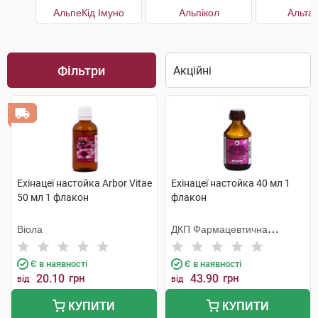
АльпеКід Імуно
Альпікол
Альта
Фільтри
Ехінацеї настойка Arbor Vitae
Ехінацеї настойка 40 мл 1
50 мл 1 флакон
флакон
Віола
ДКП Фармацевтична
фабрика
Є в наявності
Є в наявності
20.10
грн
43.90
грн
від
від
КУПИТИ
КУПИТИ