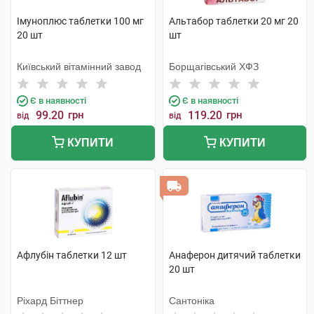
Імуноплюс таблетки 100 мг
Альтабор таблетки 20 мг 20
20 шт
шт
Київський вітамінний завод
Борщагівський ХФЗ
Є в наявності
Є в наявності
99.20
грн
119.20
грн
від
від
КУПИТИ
КУПИТИ
Афлубін таблетки 12 шт
Анаферон дитячий таблетки
20 шт
Ріхард Біттнер
Сантоніка