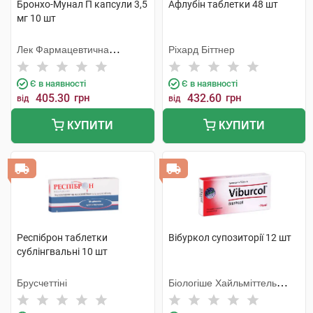
Бронхо-Мунал П капсули 3,5
Афлубін таблетки 48 шт
мг 10 шт
Лек Фармацевтична
Ріхард Біттнер
компанія
Є в наявності
Є в наявності
405.30
грн
432.60
грн
від
від
КУПИТИ
КУПИТИ
Респіброн таблетки
Вібуркол супозиторії 12 шт
сублінгвальні 10 шт
Брусчеттіні
Біологіше Хайльміттель
Хеель