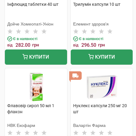
Інфлюцид таблетки 40 шт
Трилумін капсули 10 шт
Дойче Хомеопаті-Уніон
Елемент здоров'я
Є в наявності
Є в наявності
282.00
грн
296.50
грн
від
від
КУПИТИ
КУПИТИ
Флавовір сироп 50 мл 1
Нуклекс капсули 250 мг 20
флакон
шт
НВК Екофарм
Валартін Фарма