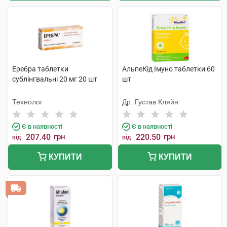
Еребра таблетки
АльпеКід Імуно таблетки 60
сублінгвальні 20 мг 20 шт
шт
Технолог
Др. Густав Кляйн
Є в наявності
Є в наявності
207.40
грн
220.50
грн
від
від
КУПИТИ
КУПИТИ