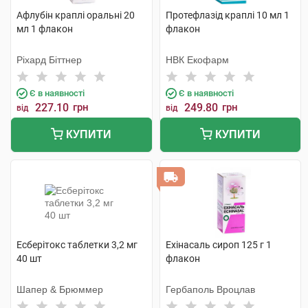
Афлубін краплі оральні 20
Протефлазід краплі 10 мл 1
мл 1 флакон
флакон
Ріхард Біттнер
НВК Екофарм
Є в наявності
Є в наявності
227.10
грн
249.80
грн
від
від
КУПИТИ
КУПИТИ
Есберітокс таблетки 3,2 мг
Ехінасаль сироп 125 г 1
40 шт
флакон
Шапер & Брюммер
Гербаполь Вроцлав