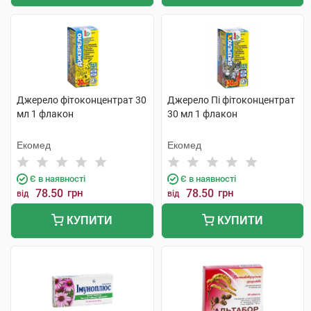
Джерело фітоконцентрат 30
Джерело Пі фітоконцентрат
мл 1 флакон
30 мл 1 флакон
Екомед
Екомед
Є в наявності
Є в наявності
78.50
грн
78.50
грн
від
від
КУПИТИ
КУПИТИ