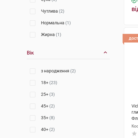
ві
Чутлива
(2)
Нормальна
(1)
Жирна
(1)
дос
Вік
з народження
(2)
18+
(23)
25+
(3)
45+
(2)
Vi
гл
35+
(8)
Флю
наб
Кос
40+
(2)