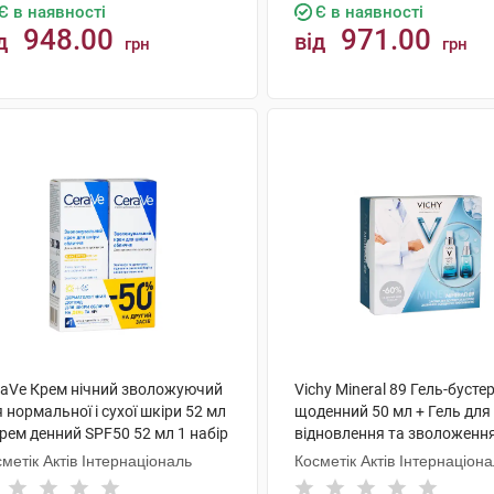
Є в наявності
Є в наявності
948.00
971.00
д
від
грн
грн
КУПИТИ
КУПИТИ
raVe Крем нічний зволожуючий
Vichy Mineral 89 Гель-бусте
 нормальної і сухої шкіри 52 мл
щоденний 50 мл + Гель для
рем денний SPF50 52 мл 1 набір
відновлення та зволоженн
навколо очей 15 мл 1 набір
метік Актів Інтернаціональ
Косметік Актів Інтернаціон