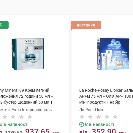
%
доставка
hy Mineral 89 Крем легкий
La Roche-Posay Lipikar Бал
оложення 72 години 50 мл +
AP+м 75 мл + Олія AP+ 100 
ль-бустер щоденний 50 мл 1
міні продукти 1 набір
ір
метік Актів Інтернаціональ
Ля Рош-Позе
Є в наявності
Є в наявності
937.65
352.90
д
від
1339.50