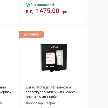
Є в наявності
1475.00
від
грн
КУПИТИ
доставка
нний
Lierac Hydragenist Гель-крем
зморшок
зволожувальний 50 мл+ Маска-
гомаж 75 мл 1 набір
набір
аль
Лабораторії Лієрак