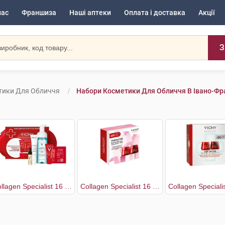
нас
Франшиза
Наші аптеки
Оплата і доставка
Акції
З
тики Для Обличчя
Набори Косметики Для Обличчя В Івано-Фр
Collagen Specialist 16 Антивіковий догляд
Collagen Specialist 16 Крем денний з ко-бондинг 50 мл + Крем нічний 50 мл