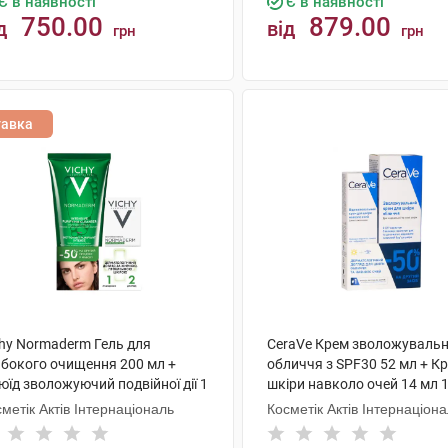
Є в наявності
Є в наявності
750.00
879.00
д
від
грн
грн
КУПИТИ
КУПИТИ
тавка
chy Normaderm Гель для
CeraVe Крем зволожувальн
ибокого очищення 200 мл +
обличчя з SPF30 52 мл + К
їд зволожуючий подвійної дії 1
шкіри навколо очей 14 мл 1
ір
метік Актів Інтернаціональ
Косметік Актів Інтернаціон