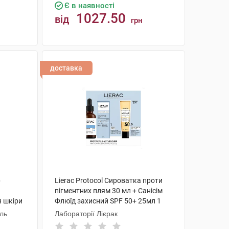
Є в наявності
1027.50
від
грн
КУПИТИ
доставка
р
Lierac Protocol Сироватка проти
пігментних плям 30 мл + Санісім
я шкіри
Флюїд захисний SPF 50+ 25мл 1
набір
аль
Лабораторії Лієрак