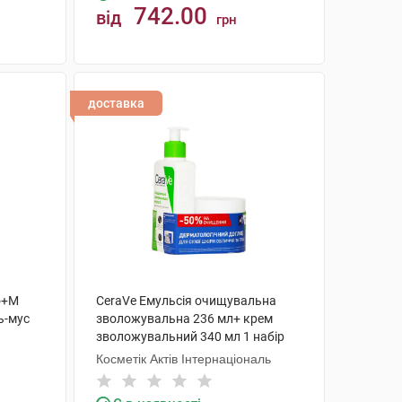
742.00
від
грн
КУПИТИ
доставка
уо+М
CeraVe Емульсія очищувальна
ь-мус
зволожувальна 236 мл+ крем
зволожувальний 340 мл 1 набір
Косметік Актів Інтернаціональ