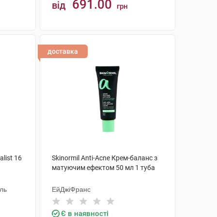
691.00
від
грн
КУПИТИ
доставка
alist 16
Skinormil Anti-Acne Крем-баланс з
матуючим ефектом 50 мл 1 туба
аль
ЕйДжіФранс
Є в наявності