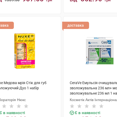
грн
грн
КУПИТИ
КУПИТИ
тавка
доставка
e Медова мрія Стік для губ
CeraVe Емульсія очищувал
оложуючий Дуо 1 набір
зволожувальна 236 мл+ м
зволожувальне 236 мл 1 на
бораторія Нюкс
Косметік Актів Інтернаціон
Є в наявності
Є в наявності