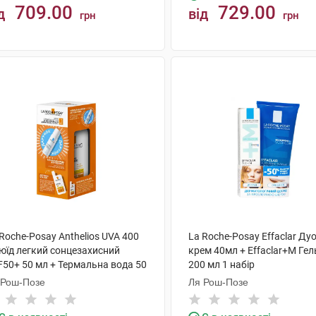
709.00
729.00
д
від
грн
грн
КУПИТИ
КУПИТИ
Roche-Posay Anthelios UVA 400
La Roche-Posay Effaclar Д
юїд легкий сонцезахисний
крем 40мл + Effaclar+М Гел
F50+ 50 мл + Термальна вода 50
200 мл 1 набір
1 набір
 Рош-Позе
Ля Рош-Позе