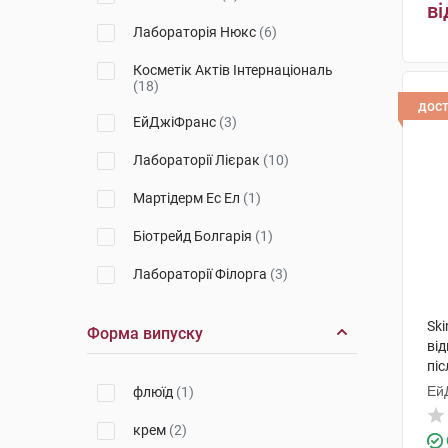
ві
Prodigieuse
(1)
Лабораторія Нюкс
(6)
Neovadiol
(2)
Косметік Актів Інтернаціональ
(18)
Lift Integral
(2)
дос
ЕйДжіФранс
(3)
Mela B3
(1)
Лабораторії Лієрак
(10)
Merveillance
(2)
Мартідерм Ес Ел
(1)
Time-Filler
(1)
Біотрейд Болгарія
(1)
Nuxuriance Ultra
(1)
Лабораторії Філорга
(3)
NCEF
(2)
Premium
(3)
Ski
Форма випуску
ві
піс
ту
Ей
флюїд
(1)
крем
(2)