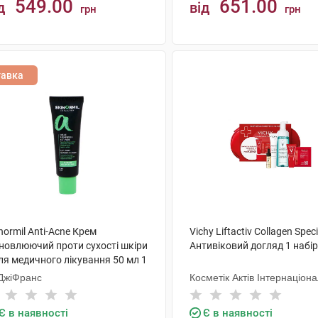
549.00
651.00
д
від
грн
грн
КУПИТИ
КУПИТИ
тавка
normil Anti-Acne Крем
Vichy Liftactiv Collagen Speci
дновлюючий проти сухості шкіри
Антивіковий догляд 1 набір
ля медичного лікування 50 мл 1
ба
ДжіФранс
Косметік Актів Інтернаціон
Є в наявності
Є в наявності