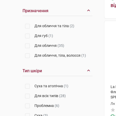
ві
Призначення
Для обличчя та тіла
(2)
Для губ
(1)
Для обличчя
(35)
Для обличчя, тіла, волосся
(1)
Тип шкіри
Суха та атопічна
(1)
La 
Фл
Для всіх типів
(28)
SP
мл 
Ля
Проблемна
(6)
Суха
(3)