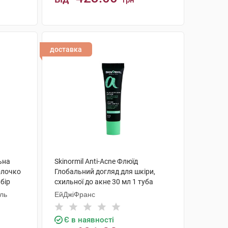
грн
КУПИТИ
доставка
ьна
Skinormil Anti-Acne Флюїд
олочко
Глобальний догляд для шкіри,
бір
схильної до акне 30 мл 1 туба
аль
ЕйДжіФранс
Є в наявності