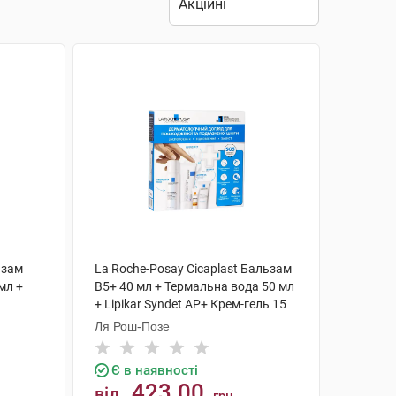
ьзам
La Roche-Posay Cicaplast Бальзам
мл +
B5+ 40 мл + Термальна вода 50 мл
+ Lipikar Syndet AP+ Крем-гель 15
мл + AntheliosUVA 400 1 набір
Ля Рош-Позе
Є в наявності
423.00
від