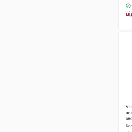
ві
Vic
що
зв
Кос