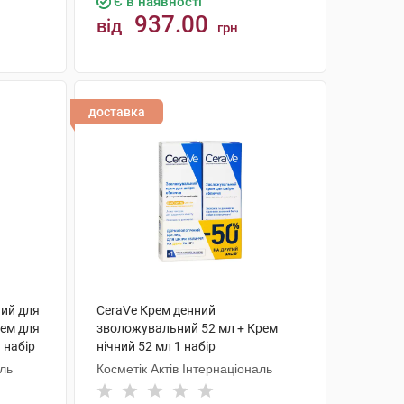
Є в наявності
937.00
від
грн
КУПИТИ
доставка
ий для
CeraVe Крем денний
рем для
зволожувальний 52 мл + Крем
 набір
нічний 52 мл 1 набір
аль
Косметік Актів Інтернаціональ