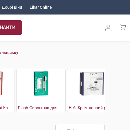
Добрі ціни
Likar Online
НАЙТИ
анківську
Collagen Specialist Крем денний антивіковий 50 мл+ Крем нічний антивіковий 50 мл
Flash Сироватка для обличчя 15 мл + Platinum Бальзам для губ 4,5 мл
H.A. Крем денний розгладжув. для корекції зморшок 50 мл + H.A. Крем нічний розгладжувальний 50 мл