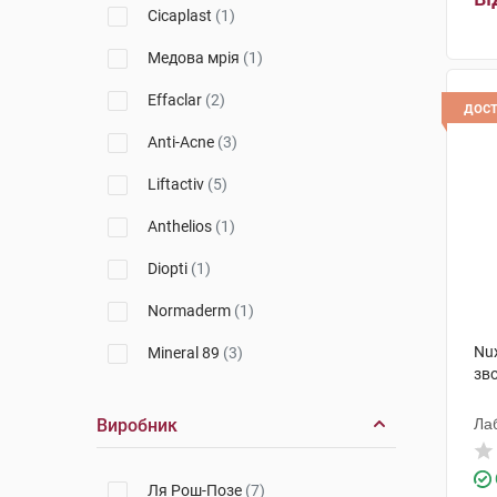
Cicaplast
(1)
Медова мрія
(1)
Effaclar
(2)
дос
Anti-Acne
(3)
Liftactiv
(5)
Anthelios
(1)
Diopti
(1)
Normaderm
(1)
Nux
Mineral 89
(3)
зв
Protocol
(1)
Виробник
Ла
Hydragenist
(2)
Acne Out
(1)
Ля Рош-Позе
(7)