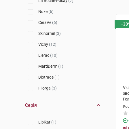
La Roche-Posay
(7)
Nuxe
(6)
CeraVe
(6)
−30
Skinormil
(3)
Vichy
(12)
Lierac
(10)
MartiDerm
(1)
Biotrade
(1)
Vic
Filorga
(3)
зв
Ге
Серія
наб
Кос
Lipikar
(1)
ві