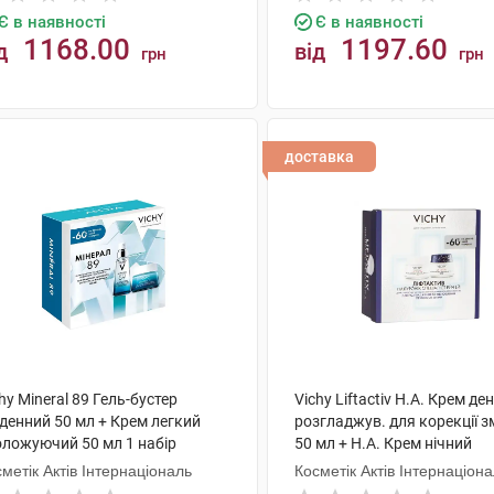
Є в наявності
Є в наявності
1168.00
1197.60
д
від
грн
грн
КУПИТИ
КУПИТИ
доставка
hy Mineral 89 Гель-бустер
Vichy Liftactiv H.A. Крем де
денний 50 мл + Крем легкий
розгладжув. для корекції 
оложуючий 50 мл 1 набір
50 мл + H.A. Крем нічний
розгладжувальний 50 мл 1 
метік Актів Інтернаціональ
Косметік Актів Інтернаціон