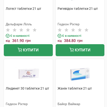
Логест таблетки 21 шт
Ригевідон таблетки 21 шт
Дельфарм Лілль
Гедеон Ріхтер
Є в наявності
Є в наявності
361.90
грн
384.80
грн
від
від
КУПИТИ
КУПИТИ
Ліндинет 30 таблетки 21 шт
Жанін таблетки 21 шт
Гедеон Ріхтер
Байєр Ваймар