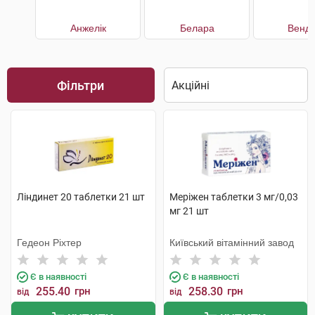
Анжелік
Белара
Венді
Фільтри
Ліндинет 20 таблетки 21 шт
Меріжен таблетки 3 мг/0,03
мг 21 шт
Гедеон Ріхтер
Київський вітамінний завод
Є в наявності
Є в наявності
255.40
грн
258.30
грн
від
від