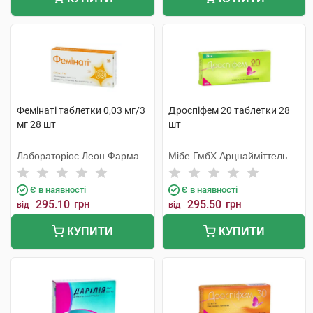
Фемінаті таблетки 0,03 мг/3
Дроспіфем 20 таблетки 28
мг 28 шт
шт
Лабораторіос Леон Фарма
Мібе ГмбХ Арцнайміттель
Є в наявності
Є в наявності
295.10
грн
295.50
грн
від
від
КУПИТИ
КУПИТИ