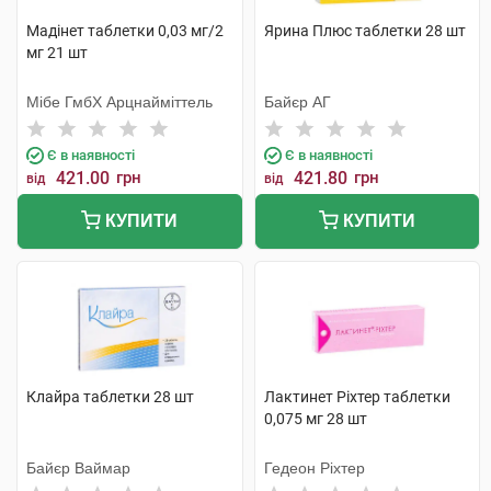
Мадінет таблетки 0,03 мг/2
Ярина Плюс таблетки 28 шт
мг 21 шт
Мібе ГмбХ Арцнайміттель
Байєр АГ
Є в наявності
Є в наявності
421.00
грн
421.80
грн
від
від
КУПИТИ
КУПИТИ
Клайра таблетки 28 шт
Лактинет Ріхтер таблетки
0,075 мг 28 шт
Байєр Ваймар
Гедеон Ріхтер