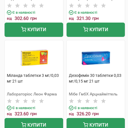
Є в наявності
Є в наявності
302.60
грн
321.30
грн
від
від
КУПИТИ
КУПИТИ
Міланда таблетки 3 мг/0,03
Дезофемін 30 таблетки 0,03
мг 21 шт
мг/0,15 мг 21 шт
Лабораторіос Леон Фарма
Мібе ГмбХ Арцнайміттель
Є в наявності
Є в наявності
323.60
грн
326.20
грн
від
від
КУПИТИ
КУПИТИ