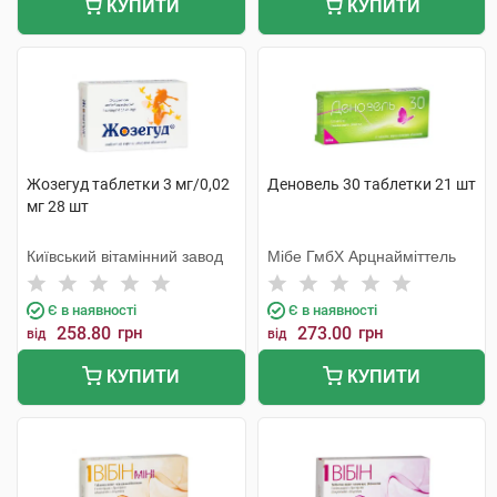
КУПИТИ
КУПИТИ
Жозегуд таблетки 3 мг/0,02
Деновель 30 таблетки 21 шт
мг 28 шт
Київський вітамінний завод
Мібе ГмбХ Арцнайміттель
Є в наявності
Є в наявності
258.80
грн
273.00
грн
від
від
КУПИТИ
КУПИТИ