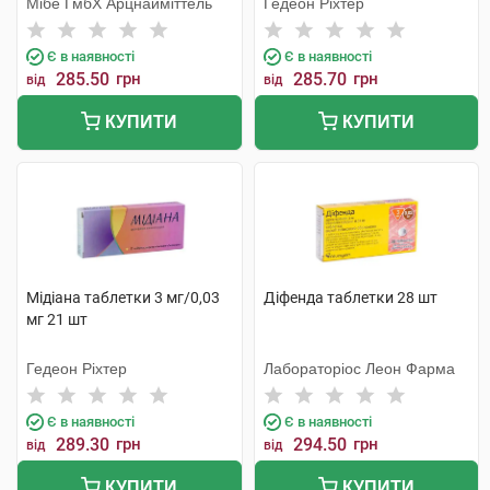
Мібе ГмбХ Арцнайміттель
Гедеон Ріхтер
Є в наявності
Є в наявності
285.50
грн
285.70
грн
від
від
КУПИТИ
КУПИТИ
Мiдіана таблетки 3 мг/0,03
Діфенда таблетки 28 шт
мг 21 шт
Гедеон Ріхтер
Лабораторіос Леон Фарма
Є в наявності
Є в наявності
289.30
грн
294.50
грн
від
від
КУПИТИ
КУПИТИ