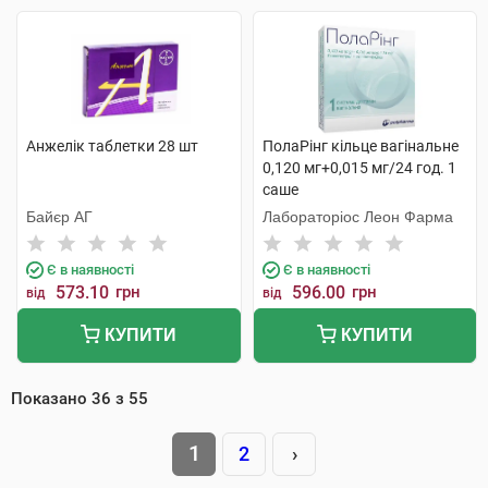
Анжелік таблетки 28 шт
ПолаРінг кільце вагінальне
0,120 мг+0,015 мг/24 год. 1
саше
Байєр АГ
Лабораторіос Леон Фарма
Є в наявності
Є в наявності
573.10
грн
596.00
грн
від
від
КУПИТИ
КУПИТИ
Показано
36
з
55
1
2
›