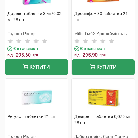
Дарілія таблетки 3 мг/0,02
Дроспіфем 30 таблетки 21
мг 28 шт
шт
Гедеон Ріхтер
Мібе ГмбХ Арцнайміттель
Є в наявності
Є в наявності
295.60
грн
295.90
грн
від
від
КУПИТИ
КУПИТИ
Регулон таблетки 21 шт
Дезиретт таблетки 0,075 мг
28 шт
Гедеон Ріхтер
Лабораторіос Леон Фарма