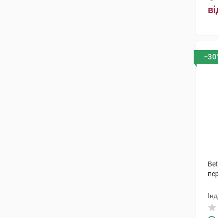
ві
−30
Bet
пе
Інд