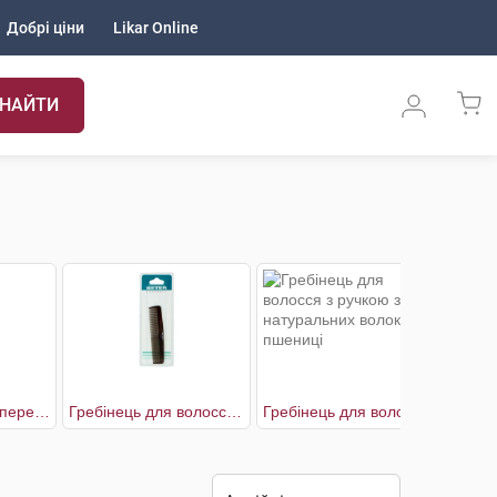
Добрі ціни
Likar Online
НАЙТИ
Recycled Щітка з переробленого пластику 23,5 см
Гребінець для волосся з рідкими та частими зубчиками 12,5 см
Гребінець для волосся з ручкою з натуральних волокон пшениці