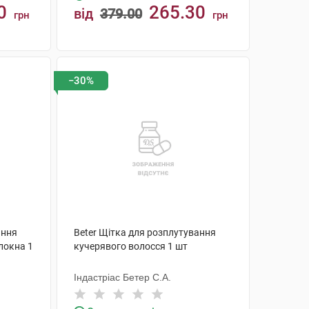
0
265.30
від
379.00
грн
грн
КУПИТИ
−30%
ання
Beter Щітка для розплутування
локна 1
кучерявого волосся 1 шт
Індастріас Бетер С.А.