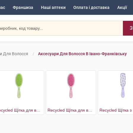
нас
Франшиза
Наші аптеки
Оплата і доставка
Акції
З
и Для Волосся
Аксесуари Для Волосся В Івано-Франківську
Recycled Щітка для волосся з переробленого пластику зі з'ємною подушечкою 17,4 см
Recycled Щітка для волосся з переробленого пластику зі з'ємною подушечкою 22,5 см