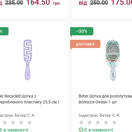
164.50
175.0
д
235.00
від
250.00
грн
КУПИТИ
КУПИТИ
%
−30%
доставка
er Recycled Щітка з
Beter Щітка для розплутув
еробленого пластику 23,5 см 1
волосся Океан 1 шт
астріас Бетер С.А.
Індастріас Бетер С.А.
Є в наявності
Є в наявності