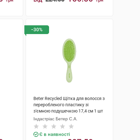
грн
грн
КУПИТИ
−30%
Beter Recycled Щітка для волосся з
переробленого пластику зі
з'ємною подушечкою 17,4 см 1 шт
Індастріас Бетер С.А.
Є в наявності