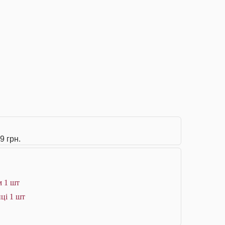
9 грн.
м 1 шт
ці 1 шт