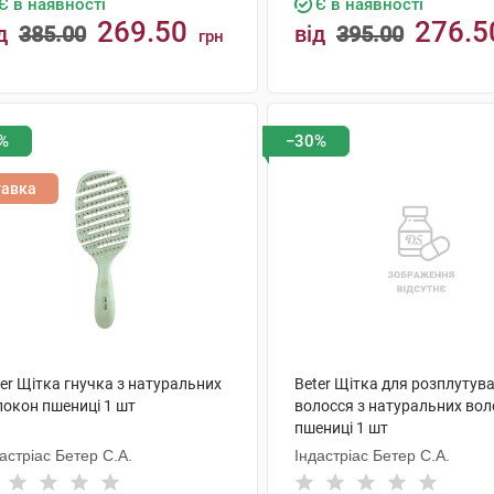
Є в наявності
Є в наявності
269.50
276.5
д
385.00
від
395.00
грн
КУПИТИ
КУПИТИ
%
−30%
тавка
er Щітка гнучка з натуральних
Beter Щітка для розплутув
локон пшениці 1 шт
волосся з натуральних во
пшениці 1 шт
астріас Бетер С.А.
Індастріас Бетер С.А.