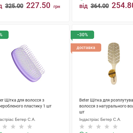
227.50
254.8
д
325.00
від
364.00
грн
КУПИТИ
КУПИТИ
%
−30%
доставка
er Щітка для волосся з
Beter Щітка для розплутув
реробленого пластику 1 шт
волосся з натурального во
шт
астріас Бетер С.А.
Індастріас Бетер С.А.