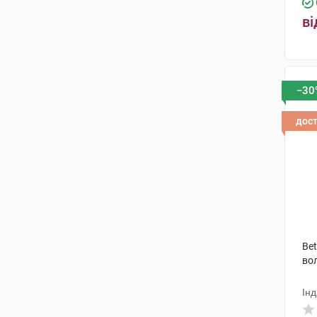
ві
−30
дос
Bet
во
Інд