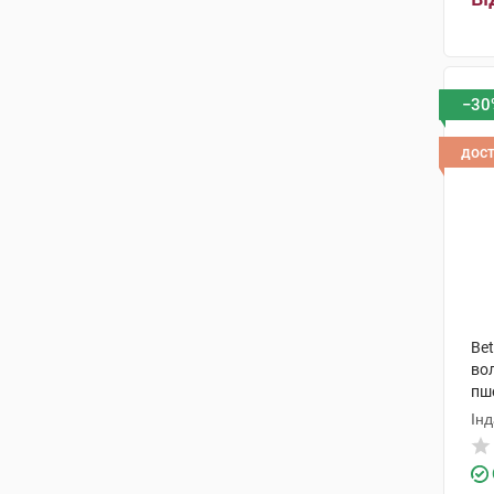
−30
дос
Be
во
пше
Інд