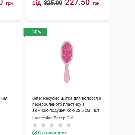
0
227.50
від
325.00
грн
грн
КУПИТИ
−30%
ання
Beter Recycled Щітка для волосся з
переробленого пластику зі
з'ємною подушечкою 22,5 см 1 шт
Індастріас Бетер С.А.
Є в наявності