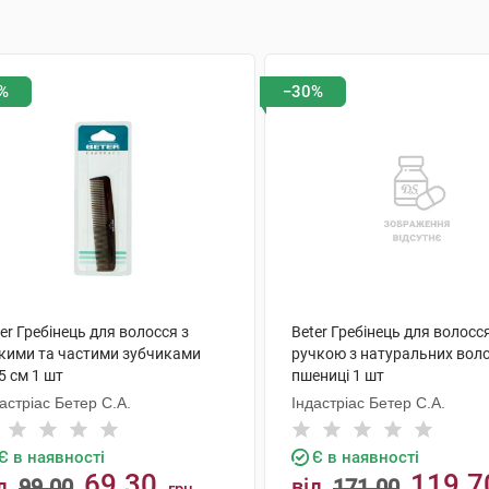
%
−30%
er Гребінець для волосся з
Beter Гребінець для волосся
дкими та частими зубчиками
ручкою з натуральних вол
5 см 1 шт
пшениці 1 шт
астріас Бетер С.А.
Індастріас Бетер С.А.
Є в наявності
Є в наявності
69.30
119.7
д
99.00
від
171.00