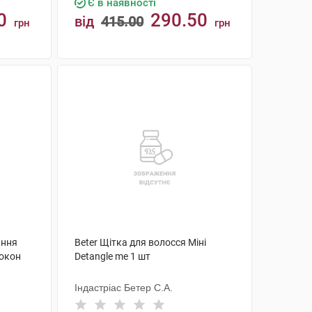
Є в наявності
0
290.50
від
415.00
грн
грн
КУПИТИ
ання
Beter Щітка для волосся Міні
локон
Detangle me 1 шт
Індастріас Бетер С.А.