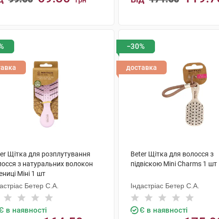
грн
КУПИТИ
КУПИТИ
%
−30%
тавка
доставка
ter Щітка для розплутування
Beter Щітка для волосся з
лосся з натуральних волокон
підвіскою Mini Сharms 1 шт
ниці Міні 1 шт
астріас Бетер С.А.
Індастріас Бетер С.А.
Є в наявності
Є в наявності