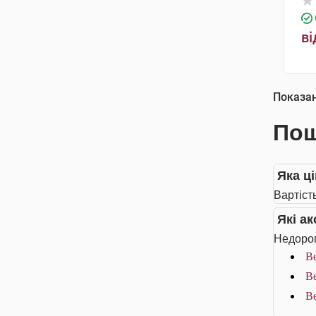
ві
Показа
Пош
Яка ц
Вартіст
Які а
Недорог
Be
Be
Be