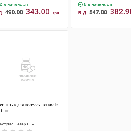
Є в наявності
Є в наявності
343.00
382.9
д
490.00
від
547.00
грн
КУПИТИ
КУПИТИ
er Щітка для волосся Detangle
 1 шт
астріас Бетер С.А.