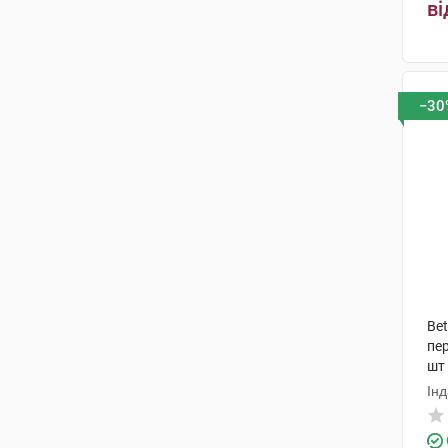
ві
−30
Bet
пер
шт
Інд