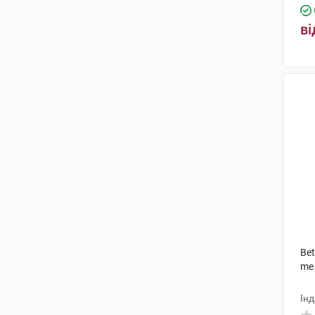
ві
Bet
me
Інд