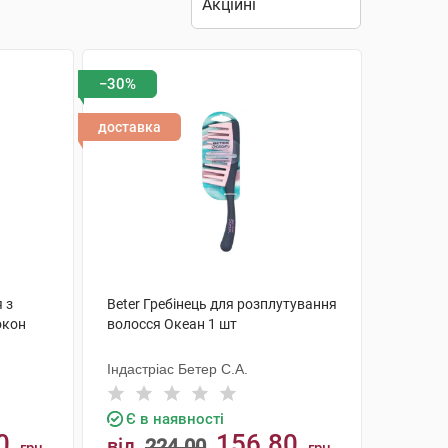
−30%
доставка
 з
Beter Гребінець для розплутування
окон
волосся Океан 1 шт
Індастріас Бетер С.А.
Є в наявності
0
156.80
від
224.00