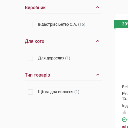
Виробник
−30
Індастріас Бетер С.А.
(16)
Для кого
Для дорослих
(1)
Тип товарів
Bet
Щітка для волосся
(1)
рі
12,
Інд
ві