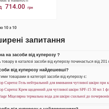
має в наявності
714.00
д
грн
АНАЛОГИ
но
10
з
10
ирені запитання
на на засоби від куперозу ?
ь товару в каталозі засоби від куперозу починається від 201 
асоби від куперозу найдешевші?
ими товарами в категорії засоби від куперозу є:
op Cuperoz Гель нейтральний для вмивання чутливої шкіри при к
op Cuperoz Крем щоденний для чутливої шкіри SPF-15 30 мл 1 ф
iage Міцелярна термальна вода для шкіри схильної до почервоні