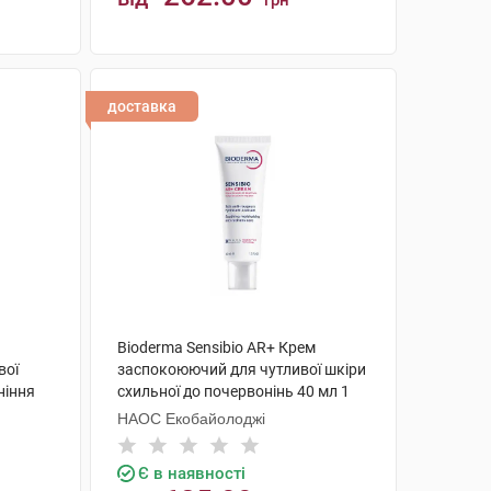
грн
КУПИТИ
доставка
Bioderma Sensibio AR+ Крем
вої
заспокоюючий для чутливої шкіри
ніння
схильної до почервонінь 40 мл 1
туба
НАОС Екобайолоджі
Є в наявності