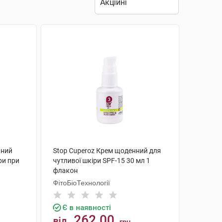
ьний
Stop Cuperoz Крем щоденний для
ри при
чутливої шкіри SPF-15 30 мл 1
флакон
ФітоБіоТехнології
Є в наявності
262.00
від