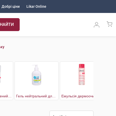
Добрі ціни
Likar Online
НАЙТИ
ьку
Rich Крем збагачений проти почервонінь
Гель нейтральний для вмивання чутливої шкіри при куперозі
Емульсія дермоочищаюча для чутливої шкіри, схильної до почервоніння