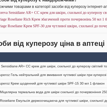
асоби від куперозу є найдорожчими?
жчими товарами в категорії засоби від куперозу інтернет-ап
reva Sensidiane AR+ СС крем для шкіри, схильної до куперозу св
iage Roseliane Rich Крем збагачений проти почервонінь 50 мл 1 
iage Roseliane Крем SPF-30 для чутливої шкіри, схильної до поче
би від куперозу ціна в аптеці
 Sensidiane AR+ СС крем для шкіри, схильної до куперозу світлий т
uperoz Гель нейтральний для вмивання чутливої шкіри при купероз
uperoz Крем щоденний для чутливої шкіри SPF-15 30 мл 1 флакон
 Міцелярна термальна вода для шкіри схильної до почервоніння 25
 Roseliane Емульсія дермоочищаюча для чутливої шкіри, схильної 