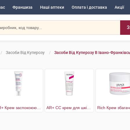
нас
Франшиза
Наші аптеки
Оплата і доставка
Акції
З
Засоби Від Куперозу
Засоби Від Куперозу В Івано-Франківс
AR+ Крем заспокоюючий для чутливої шкіри схильної до почервонінь
AR+ СС крем для шкіри, схильної до куперозу світлий тон SPF30