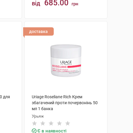
685.00
від
грн
КУПИТИ
доставка
30 для
Uriage Roseliane Rich Крем
збагачений проти почервонінь 50
мл 1 банка
Урьяж
Є в наявності