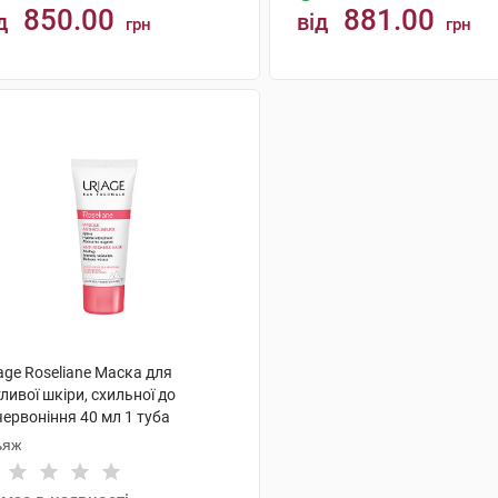
850.00
881.00
д
від
грн
грн
КУПИТИ
КУПИТИ
age Roseliane Маска для
ливої шкіри, схильної до
ервоніння 40 мл 1 туба
ьяж