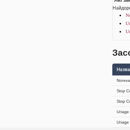
Які з
Найдоро
No
Ur
Ur
Засо
Назва
Noreva
Stop C
Stop C
Uriage
Uriage