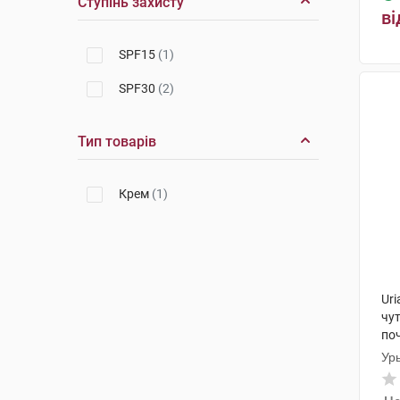
Ступінь захисту
ві
SPF15
(1)
SPF30
(2)
Тип товарів
Крем
(1)
Uri
чут
поч
Ур