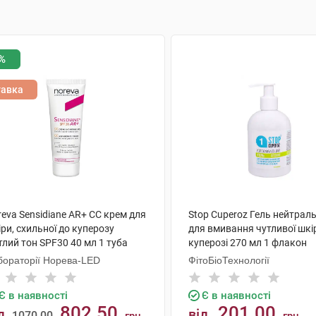
%
тавка
eva Sensidiane AR+ СС крем для
Stop Cuperoz Гель нейтрал
ри, схильної до куперозу
для вмивання чутливої шкі
тлий тон SPF30 40 мл 1 туба
куперозі 270 мл 1 флакон
бораторії Норева-LED
ФітоБіоТехнології
Є в наявності
Є в наявності
802.50
201.00
д
від
1070.00