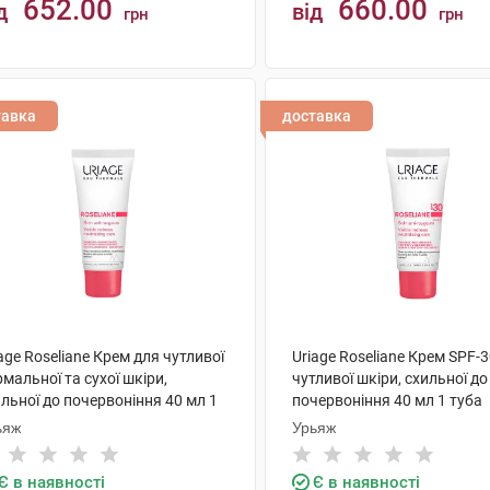
652.00
660.00
д
від
грн
грн
КУПИТИ
КУПИТИ
тавка
доставка
age Roseliane Крем для чутливої
Uriage Roseliane Крем SPF-
мальної та сухої шкіри,
чутливої шкіри, схильної до
льної до почервоніння 40 мл 1
почервоніння 40 мл 1 туба
ба
ьяж
Урьяж
Є в наявності
Є в наявності