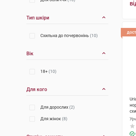
ві
Тип шкіри
дос
Схильна до почервонінь
(10)
Вік
18+
(10)
Для кого
Uri
нор
Для дорослих
(2)
схи
ту
Для жінок
(8)
Ур