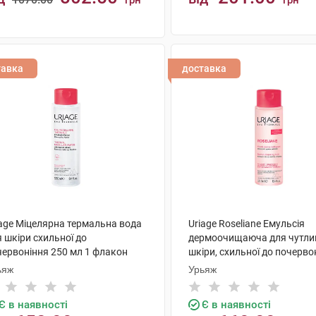
грн
грн
КУПИТИ
КУПИТИ
тавка
доставка
iage Міцелярна термальна вода
Uriage Roseliane Емульсія
 шкіри схильної до
дермоочищаюча для чутли
червоніння 250 мл 1 флакон
шкіри, схильної до почерво
250 мл 1 флакон
ьяж
Урьяж
Є в наявності
Є в наявності