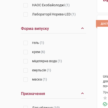
НАОС Екобайолоджі
(1)
Лабораторії Норева-LED
(1)
дос
Форма випуску
гель
(1)
крем
(6)
міцелярна вода
(1)
емульсія
(1)
Ur
маска
(1)
для
по
Ур
Призначення
Для обличчя
(10)