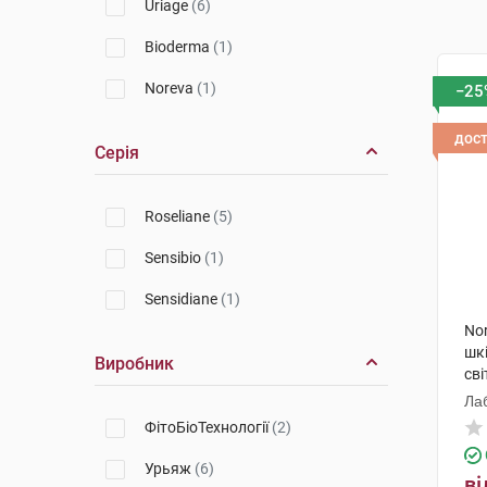
Uriage
(6)
Bioderma
(1)
Noreva
(1)
−25
дос
Серія
Roseliane
(5)
Sensibio
(1)
Sensidiane
(1)
Nor
шкі
Виробник
сві
Ла
ФітоБіоТехнології
(2)
Урьяж
(6)
ві