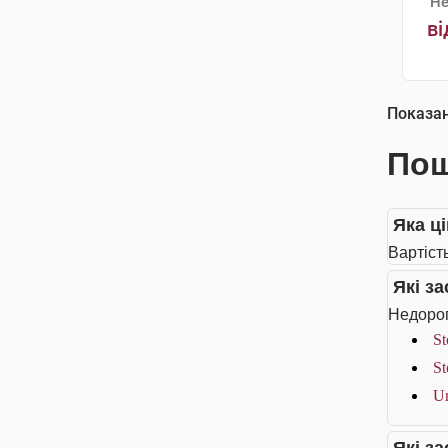
Не
ві
Показа
Пош
Яка ці
Вартіст
Які з
Недорог
St
St
Ur