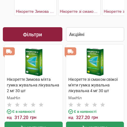
Нікоретте Зимова м'ята
Нікоретте зі смаком свіжих фруктів
Фільтри
Нікоретте Зимова м'ята
Нікоретте зі смаком свіжої
гумка жувальна лікувальна
м'яти гумка жувальна
2 мг 30 шт
лікувальна 4 мг 30 шт
МакНіл
МакНіл
Є в наявності
Є в наявності
317.20
грн
327.20
грн
від
від