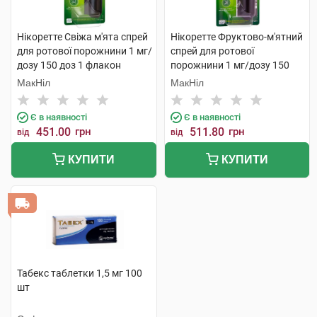
Нікоретте Свіжа м'ята спрей
Нікоретте Фруктово-м'ятний
для ротової порожнини 1 мг/
спрей для ротової
дозу 150 доз 1 флакон
порожнини 1 мг/дозу 150
доз 1 флакон
МакНіл
МакНіл
Є в наявності
Є в наявності
451.00
грн
511.80
грн
від
від
КУПИТИ
КУПИТИ
Табекс таблетки 1,5 мг 100
шт