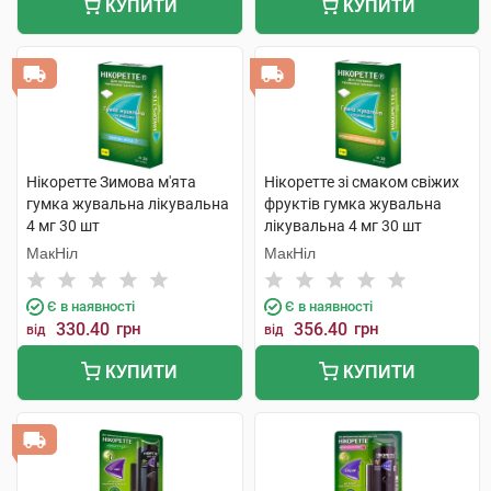
КУПИТИ
КУПИТИ
Нікоретте Зимова м'ята
Нікоретте зі смаком свіжих
гумка жувальна лікувальна
фруктів гумка жувальна
4 мг 30 шт
лікувальна 4 мг 30 шт
МакНіл
МакНіл
Є в наявності
Є в наявності
330.40
грн
356.40
грн
від
від
КУПИТИ
КУПИТИ