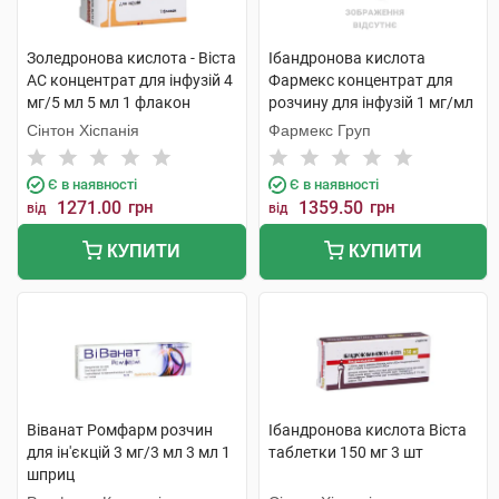
Золедронова кислота - Віста
Ібандронова кислота
АС концентрат для інфузій 4
Фармекс концентрат для
мг/5 мл 5 мл 1 флакон
розчину для інфузій 1 мг/мл
6 мл 1 флакон
Сінтон Хіспанія
Фармекс Груп
Є в наявності
Є в наявності
1271.00
грн
1359.50
грн
від
від
КУПИТИ
КУПИТИ
Віванат Ромфарм розчин
Ібандронова кислота Віста
для ін'єкцій 3 мг/3 мл 3 мл 1
таблетки 150 мг 3 шт
шприц