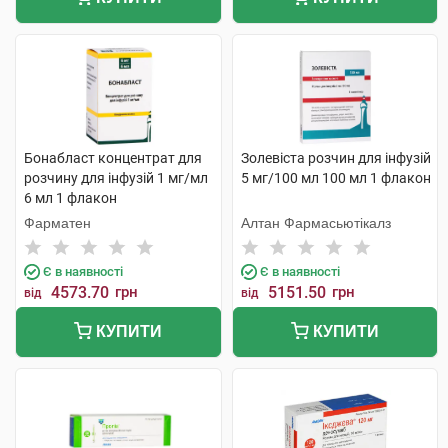
Бонабласт концентрат для
Золевіста розчин для інфузій
розчину для інфузій 1 мг/мл
5 мг/100 мл 100 мл 1 флакон
6 мл 1 флакон
Фарматен
Алтан Фармасьютікалз
Є в наявності
Є в наявності
4573.70
грн
5151.50
грн
від
від
КУПИТИ
КУПИТИ