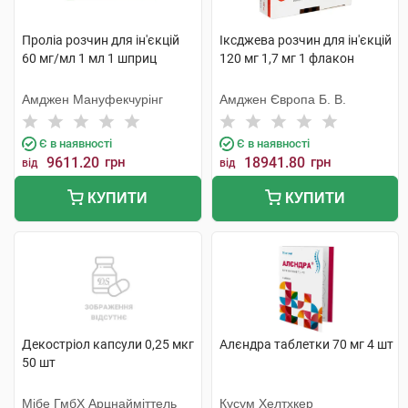
Проліа розчин для ін'єкцій
Іксджева розчин для ін'єкцій
60 мг/мл 1 мл 1 шприц
120 мг 1,7 мг 1 флакон
Амджен Мануфекчурінг
Амджен Європа Б. В.
Є в наявності
Є в наявності
9611.20
грн
18941.80
грн
від
від
КУПИТИ
КУПИТИ
Декостріол капсули 0,25 мкг
Алєндра таблетки 70 мг 4 шт
50 шт
Мібе ГмбХ Арцнайміттель
Кусум Хелтхкер