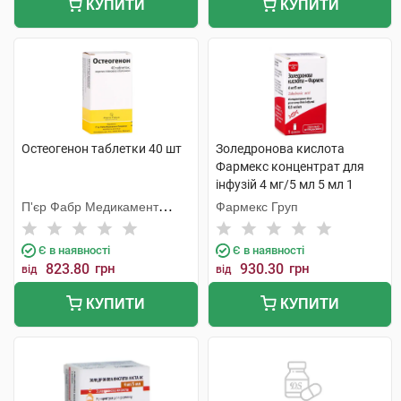
КУПИТИ
КУПИТИ
Остеогенон таблетки 40 шт
Золедронова кислота
Фармекс концентрат для
інфузій 4 мг/5 мл 5 мл 1
флакон
П'єр Фабр Медикамент
Фармекс Груп
Продакшн
Є в наявності
Є в наявності
823.80
грн
930.30
грн
від
від
КУПИТИ
КУПИТИ