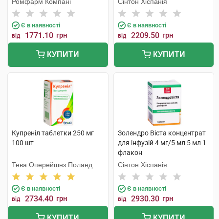
Ромфарм Компані
Сінтон Хіспанія
Є в наявності
Є в наявності
1771.10
грн
2209.50
грн
від
від
КУПИТИ
КУПИТИ
Купреніл таблетки 250 мг
Золендро Віста концентрат
100 шт
для інфузій 4 мг/5 мл 5 мл 1
флакон
Тева Оперейшнз Поланд
Сінтон Хіспанія
Є в наявності
Є в наявності
2734.40
грн
2930.30
грн
від
від
КУПИТИ
КУПИТИ