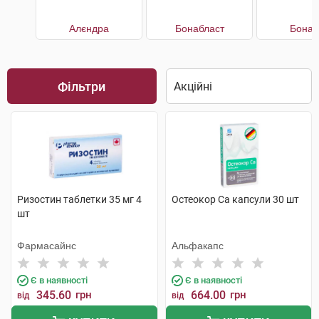
Алєндра
Бонабласт
Бонап
Фільтри
Ризостин таблетки 35 мг 4
Остеокор Cа капсули 30 шт
шт
Фармасайнс
Альфакапс
Є в наявності
Є в наявності
345.60
грн
664.00
грн
від
від