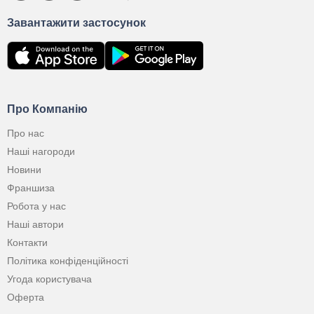
Завантажити застосунок
Про Компанію
Про нас
Наші нагороди
Новини
Франшиза
Робота у нас
Наші автори
Контакти
Політика конфіденційності
Угода користувача
Оферта