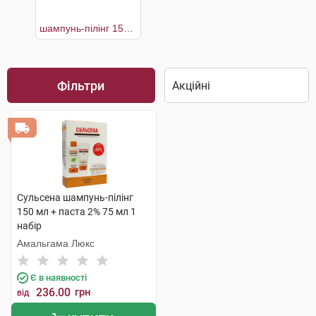
шампунь-пілінг 150 мл + паста 2% 75 мл
Фільтри
Сульсена шампунь-пілінг
150 мл + паста 2% 75 мл 1
набір
Амальгама Люкс
Є в наявності
236.00
грн
від