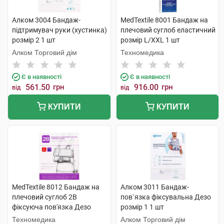
Алком 3004 Бандаж-
MedTextile 8001 Бандаж на
підтримувач руки (хустинка)
плечовий суглоб еластичний
розмір 2 1 шт
розмір L/XXL 1 шт
Алком Торговий дім
Техномедика
Є в наявності
Є в наявності
561.50
грн
916.00
грн
від
від
КУПИТИ
КУПИТИ
MedTextile 8012 Бандаж на
Алком 3011 Бандаж-
плечовий суглоб 2B
пов`язка фіксувальна Дезо
фіксуюча пов'язка Дезо
розмір 1 1 шт
розмір S/M 1 шт
Техномедика
Алком Торговий дім