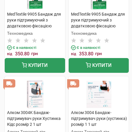
MedTextile 9905 Бандаж для
MedTextile 9905 Бандаж для
руки підтримуючий з
руки підтримуючий з
додатковою фіксацією
додатковою фіксацією
розмір L 1 шт
розмір M 1 шт
Техномедика
Техномедика
Є в наявності
Є в наявності
350.80
грн
353.80
грн
від
від
КУПИТИ
КУПИТИ
Алком 3004K Бандаж-
Алком 3004 Бандаж-
підтримувач руки Хустинка
підтримувач руки (хустинка)
Кідс розмір 2 1 шт
розмір 1 1 шт
Алком Торговий дім
Алком Торговий дім