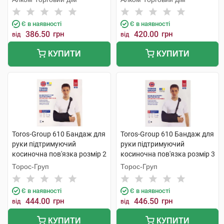
Є в наявності
Є в наявності
386.50
грн
420.00
грн
від
від
КУПИТИ
КУПИТИ
Toros-Group 610 Бандаж для
Toros-Group 610 Бандаж для
руки підтримуючий
руки підтримуючий
косиночна пов'язка розмір 2
косиночна пов'язка розмір 3
чорний 1 шт
чорний 1 шт
Торос-Груп
Торос-Груп
Є в наявності
Є в наявності
444.00
грн
446.50
грн
від
від
КУПИТИ
КУПИТИ