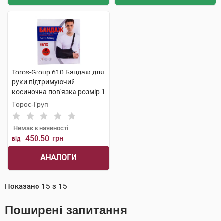
Toros-Group 610 Бандаж для
руки підтримуючий
косиночна пов'язка розмір 1
чорний 1 шт
Торос-Груп
Немає в наявності
450.50
грн
від
АНАЛОГИ
Показано
15
з
15
Поширені запитання