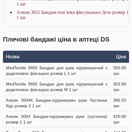
1 шт
Алком 3011 Бандаж-пов`язка фіксувальна Дезо розмір 1
1 шт
Плечові бандажі ціна в аптеці DS
Назва
Ціна
MedTextile 9905 Бандаж для руки підтримуючий з
350.80
додатковою фіксацією розмір L 1 шт
грн
MedTextile 9905 Бандаж для руки підтримуючий з
353.80
додатковою фіксацією розмір M 1 шт
грн
Алком 3004K Бандаж-підтримувач руки Хустинка
386.50
Кідс розмір 2 1 шт
грн
Алком 3004 Бандаж-підтримувач руки (хустинка)
420.00
розмір 1 1 шт
грн