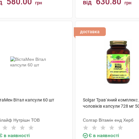
580.00
630.80
д
від
грн
грн
КУПИТИ
КУПИТИ
доставка
таМен Вітал капсули 60 шт
Solgar Трав`яний комплекс
чоловіків капсули 728 мг 5
тілайф Нутрішн ТОВ
Солгар Вітамін енд Херб
Є в наявності
Є в наявності