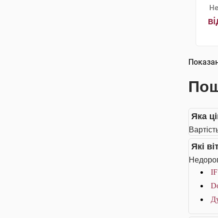
Не
ві
Показа
Пош
Яка ці
Вартість
Які в
Недорог
IF
Do
Ду