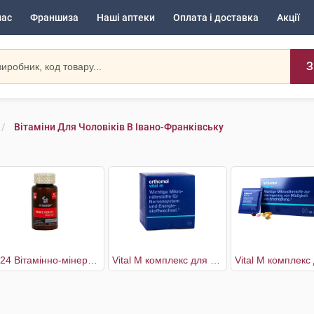
нас
Франшиза
Наші аптеки
Оплата і доставка
Акції
З
Вітаміни Для Чоловіків В Івано-Франківську
№24 Вітамінно-мінеральний комплекс Man's Health
Vital M комплекс для чоловіків 30 днів