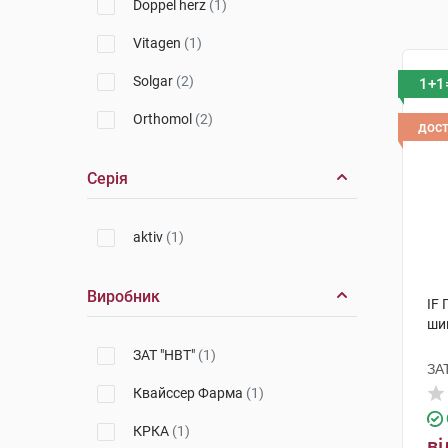
Doppel herz
(1)
Vitagen
(1)
Solgar
(2)
1+1
Orthomol
(2)
дос
Серія
aktiv
(1)
Виробник
IF 
ши
ЗАТ "НВТ"
(1)
ЗА
Квайссер Фарма
(1)
КРКА
(1)
ві