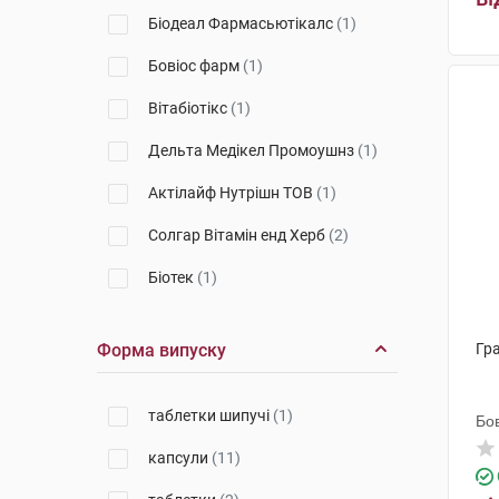
Біодеал Фармасьютікалс
(1)
Бовіос фарм
(1)
Вітабіотікс
(1)
Дельта Медікел Промоушнз
(1)
Актілайф Нутрішн ТОВ
(1)
Солгар Вітамін енд Херб
(2)
Біотек
(1)
Салікс
(1)
Форма випуску
Гр
Gonadosan Distribution GmbH
(3)
таблетки шипучі
(1)
Ортомол фармацевтика
Бо
Вертрібс ГмбХ
(2)
капсули
(11)