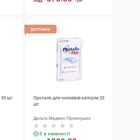
грн
КУПИТИ
доставка
 30 шт
Проталіс для чоловіків капсули 20
шт
Дельта Медікел Промоушнз
Є в наявності