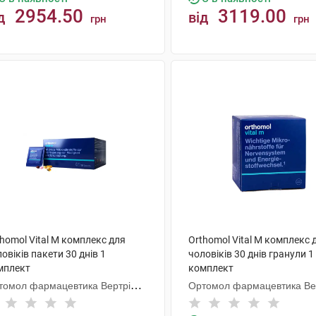
2954.50
3119.00
д
від
грн
грн
КУПИТИ
КУПИТИ
homol Vital M комплекс для
Orthomol Vital M комплекс 
овіків пакети 30 днів 1
чоловіків 30 днів гранули 1
мплект
комплект
томол фармацевтика Вертрібс
Ортомол фармацевтика Ве
бХ
ГмбХ