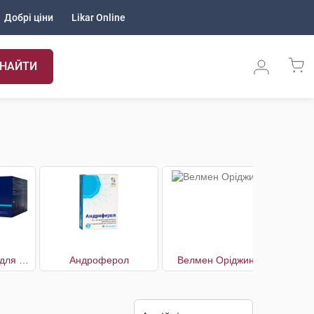
Добрі ціни
Likar Online
НАЙТИ
Vital M комплекс для чоловіків пакети 30 днів
Андроферол
Велмен Оріджинал