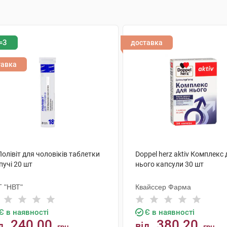
=3
доставка
тавка
Полівіт для чоловіків таблетки
Doppel herz aktiv Комплекс 
пучі 20 шт
нього капсули 30 шт
Т "НВТ"
Квайссер Фарма
Є в наявності
Є в наявності
240.00
380.20
д
від