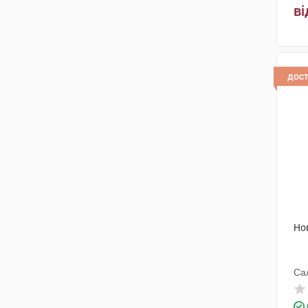
ві
дос
Но
Сал