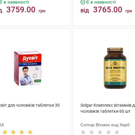
Є в наявності
Є в наявності
3759.00
3765.00
д
від
грн
грн
КУПИТИ
КУПИТИ
віт для чоловіків таблетки 30
Solgar Комплекс вітамінів 
чоловіків таблетки 60 шт
КА
Солгар Вітамін енд Херб