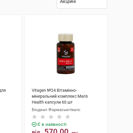
для
Vitagen №24 Вітамінно-
мінеральний комплекс Man's
Health капсули 60 шт
Біодеал Фармасьютікалс
Є в наявності
570.00
від