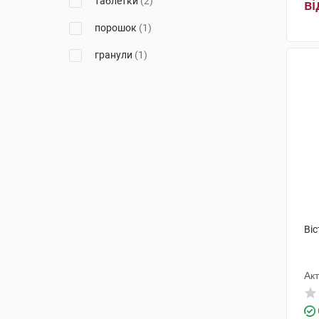
таблетки
(2)
ві
порошок
(1)
гранули
(1)
Віс
Ак