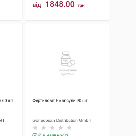
1848.00
від
грн
КУПИТИ
и 60 шт
Фертиловіт F капсули 90 шт
bH
Gonadosan Distribution GmbH
Є в наявності