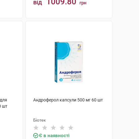
1009.80
від
грн
КУПИТИ
 для
Андроферол капсули 500 мг 60 шт
0 шт
Біотек
Є в наявності