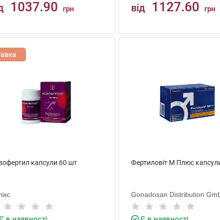
1037.90
1127.60
д
від
грн
грн
КУПИТИ
КУПИТИ
тавка
вофертил капсули 60 шт
Фертиловіт М Плюс капсул
ікс
Gonadosan Distribution Gm
Є в наявності
Є в наявності