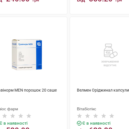
грн
грн
КУПИТИ
КУПИТИ
авінорм MEN порошок 20 саше
Велмен Оріджинал капсули
віос фарм
Вітабіотікс
Є в наявності
Є в наявності