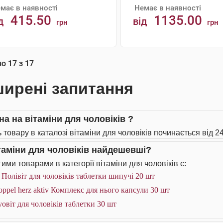
має в наявності
Немає в наявності
415.50
1135.00
д
від
грн
грн
АНАЛОГИ
АНАЛОГИ
но
17
з
17
ирені запитання
на на вітаміни для чоловіків ?
 товару в каталозі вітаміни для чоловіків починається від 24
ітаміни для чоловіків найдешевші?
ими товарами в категорії вітаміни для чоловіків є:
 Полівіт для чоловіків таблетки шипучі 20 шт
ppel herz aktiv Комплекс для нього капсули 30 шт
овіт для чоловіків таблетки 30 шт