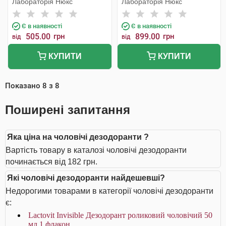
Лабораторія Нюкс
Лабораторія Нюкс
Є в наявності
Є в наявності
505.00
грн
899.00
грн
від
від
КУПИТИ
КУПИТИ
Показано
8
з
8
Поширені запитання
Яка ціна на чоловічі дезодоранти ?
Вартість товару в каталозі чоловічі дезодоранти
починається від 182 грн.
Які чоловічі дезодоранти найдешевші?
Недорогими товарами в категорії чоловічі дезодоранти
є:
Lactovit Invisible Дезодорант роликовий чоловічий 50
мл 1 флакон