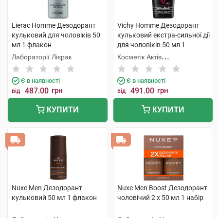
Lierac Homme Дезодорант
Vichy Homme Дезодорант
кульковий для чоловіків 50
кульковий екстра-сильної дії
мл 1 флакон
для чоловіків 50 мл 1
флакон
Лабораторії Лієрак
Косметік Актів
Інтернаціональ
Є в наявності
Є в наявності
487.00
грн
491.00
грн
від
від
КУПИТИ
КУПИТИ
Nuxe Men Дезодорант
Nuxe Men Boost Дезодорант
кульковий 50 мл 1 флакон
чоловічий 2 х 50 мл 1 набір