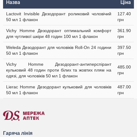
Назва
Ціна
Lactovit Invisible Дезодорант роликовий чоловічий
127.40
50 мл 1 флакон
грн
Vichy Homme Дезодорант оптимальний комфорт
361.90
для чутливої шкіри 48 годин 100 мл 1 флакон
грн
Weleda Дезодорант для чоловіків Roll-On 24 години
397.50
50 мл 1 флакон
грн
Vichy Homme Дезодорант-антиперспірант
485.00
кульковий 48 годин проти білих та жовтих плям на
грн
одязі, для чоловіків 50 мл 1 флакон
Lierac Homme Дезодорант кульковий для чоловіків
487.00
50 мл 1 флакон
грн
Гаряча лінія