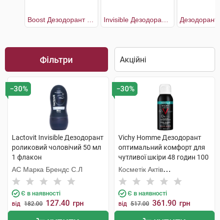
Boost Дезодорант чоловічий 2 х 50 мл
Invisible Дезодорант роликовий чоловічий
Фільтри
−30%
−30%
Lactovit Invisible Дезодорант
Vichy Homme Дезодорант
роликовий чоловічий 50 мл
оптимальний комфорт для
1 флакон
чутливої шкіри 48 годин 100
мл 1 флакон
АС Марка Брендс С.Л
Косметік Актів
Інтернаціональ
Є в наявності
Є в наявності
127.40
361.90
грн
грн
від
182.00
від
517.00