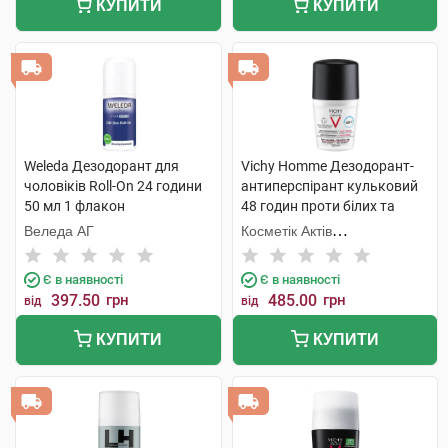
КУПИТИ
КУПИТИ
Weleda Дезодорант для
Vichy Homme Дезодорант-
чоловіків Roll-On 24 години
антиперспірант кульковий
50 мл 1 флакон
48 годин проти білих та
жовтих плям на одязі, для
Веледа АГ
Косметік Актів
чоловіків 50 мл 1 флакон
Інтернаціональ
Є в наявності
Є в наявності
397.50
грн
485.00
грн
від
від
КУПИТИ
КУПИТИ