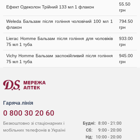
55.50
Ефект Одеколон Трійний 133 мл 1 флакон
грн
Weleda Бальзам після гоління чоловічий 100 мл 1
794.50
флакон
грн
Lierac Homme Бальзам після гоління для чоловіків
933.00
75 мл 1 туба
грн
Vichy Homme Бальзам заспокійливий після гоління
945.00
75 мл 1 туба
грн
Гаряча лінія
0 800 30 20 60
Безкоштовно зі стаціонарних і
Будні:
8:00 - 21:00
мобільних телефонів в Україні
Сб:
9:00 - 20:00
Нд:
10:00 - 20:00