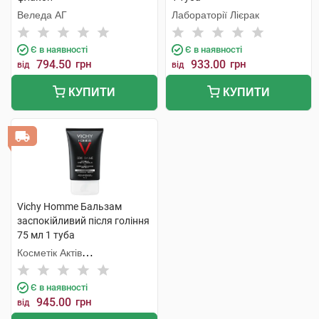
Веледа АГ
Лабораторії Лієрак
Є в наявності
Є в наявності
794.50
грн
933.00
грн
від
від
КУПИТИ
КУПИТИ
Vichy Homme Бальзам
заспокійливий після гоління
75 мл 1 туба
Косметік Актів
Інтернаціональ
Є в наявності
945.00
грн
від