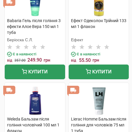
Babaria Гель після гоління 3
Ефект Одеколон Трійний 133
ефекти Алое Вера 150 мл 1
мл 1 флакон
туба
Беріоска С.Л.
Ефект
Є в наявності
Є в наявності
249.90
грн
55.50
грн
від
357.00
від
КУПИТИ
КУПИТИ
Weleda Бальзам після
Lierac Homme Бальзам після
гоління чоловічий 100 мл 1
гоління для чоловіків 75 мл
флакон
1 туба