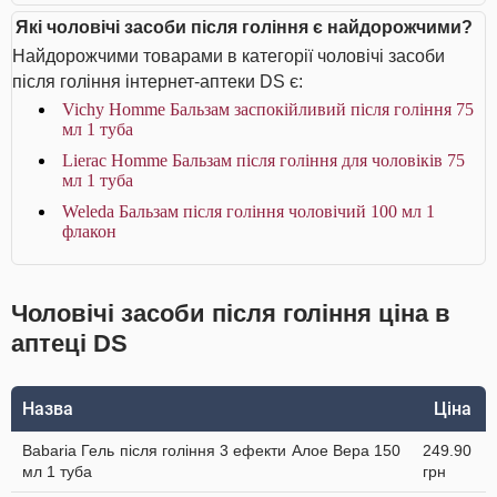
Які чоловічі засоби після гоління є найдорожчими?
Найдорожчими товарами в категорії чоловічі засоби
після гоління інтернет-аптеки DS є:
Vichy Homme Бальзам заспокійливий після гоління 75
мл 1 туба
Lierac Homme Бальзам після гоління для чоловіків 75
мл 1 туба
Weleda Бальзам після гоління чоловічий 100 мл 1
флакон
Чоловічі засоби після гоління ціна в
аптеці DS
Назва
Ціна
Babaria Гель після гоління 3 ефекти Алое Вера 150
249.90
мл 1 туба
грн