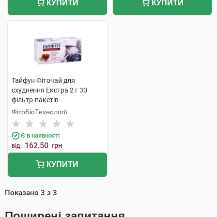
КУПИТИ
КУПИТИ
Тайфун Фіточай для
схуднення Екстра 2 г 30
фільтр-пакетів
ФітоБіоТехнології
Є в наявності
162.50
грн
від
КУПИТИ
Показано
3
з
3
Поширені запитання