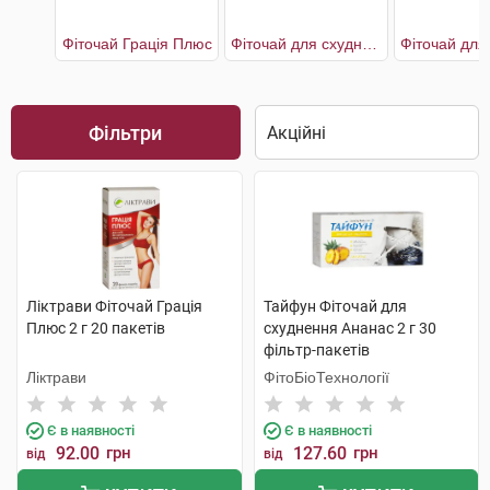
Фіточай Грація Плюс
Фіточай для схуднення Ананас
Фільтри
Ліктрави Фіточай Грація
Тайфун Фіточай для
Плюс 2 г 20 пакетів
схуднення Ананас 2 г 30
фільтр-пакетів
Ліктрави
ФітоБіоТехнології
Є в наявності
Є в наявності
92.00
грн
127.60
грн
від
від