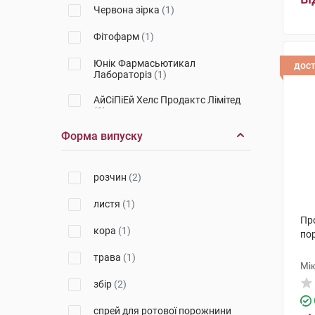
Червона зірка
(1)
Фітофарм
(1)
Юнік Фармасьютикал
дос
Лабораторіз
(1)
АйСіПіЕй Хелс Продактc Лімітед
(3)
Форма випуску
Абді Ібрахім Ілач Санаї ве
Тіджарет
(2)
Стада Арцнайміттель
(1)
розчин
(2)
Фітофарм Кленка
(5)
листя
(1)
Пр
Ай-Сі-Ен Польфа Жешув
(1)
кора
(1)
по
Лабораторіум Санітатіс, С.Л.
(2)
трава
(1)
Мі
Фармак
(3)
збір
(2)
Дарниця ФФ
(2)
спрей для ротової порожнини