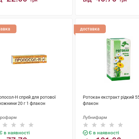
грн
грн
КУПИТИ
КУПИТИ
тавка
доставка
опосол-Н спрей для ротової
Ротокан екстракт рідкий 5
рожнини 20 г 1 флакон
флакон
крофарм
Лубнифарм
Є в наявності
Є в наявності