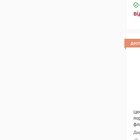
ві
дос
Цел
по
фл
Да