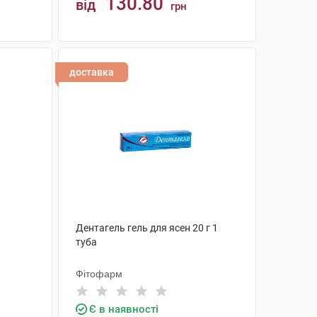
130.80
від
грн
КУПИТИ
доставка
1
Дентагель гель для ясен 20 г 1
туба
Фітофарм
Є в наявності