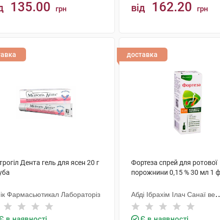
135.00
162.20
д
від
грн
грн
КУПИТИ
КУПИТИ
тавка
доставка
рогіл Дента гель для ясен 20 г
Фортеза спрей для ротової
уба
порожнини 0,15 % 30 мл 1 
ік Фармасьютикал Лабораторіз
Абді Ібрахім Ілач Санаї ве
Тіджарет
Є в наявності
Є в наявності