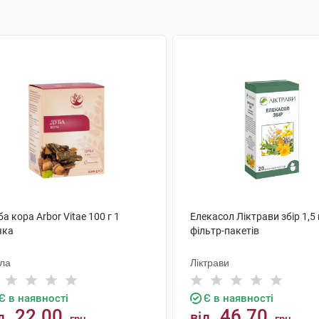
а кора Arbor Vitae 100 г 1
Елекасол Ліктрави збір 1,5 
чка
фільтр-пакетів
ола
Ліктрави
Є в наявності
Є в наявності
22.00
46.70
д
від