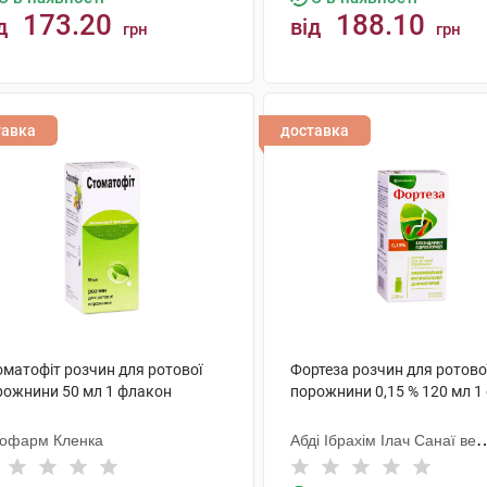
173.20
188.10
д
від
грн
грн
КУПИТИ
КУПИТИ
тавка
доставка
оматофіт розчин для ротової
Фортеза розчин для ротово
рожнини 50 мл 1 флакон
порожнини 0,15 % 120 мл 1
тофарм Кленка
Абді Ібрахім Ілач Санаї ве
Тіджарет