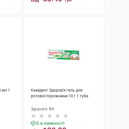
грн
КУПИТИ
5 мл 1
Камідент Здоров'я гель для
ротової порожнини 10 г 1 туба
Здоров'я ФК
Є в наявності