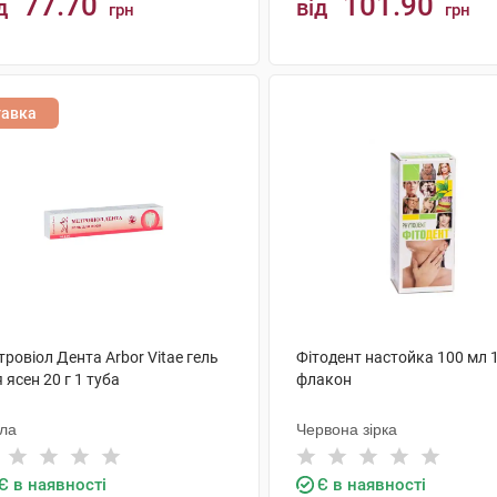
77.70
101.90
д
від
грн
грн
КУПИТИ
КУПИТИ
тавка
ровіол Дента Arbor Vitae гель
Фітодент настойка 100 мл 
 ясен 20 г 1 туба
флакон
ола
Червона зірка
Є в наявності
Є в наявності