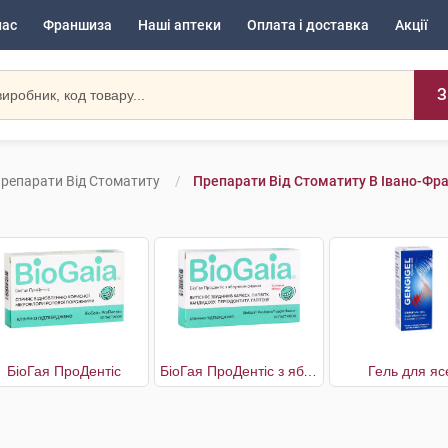
нас
Франшиза
Наші аптеки
Оплата і доставка
Акції
З
репарати Від Стоматиту
Препарати Від Стоматиту В Івано-Фр
БіоГая ПроДентіс
БіоГая ПроДентіс з яблучним смаком
Гель для яс