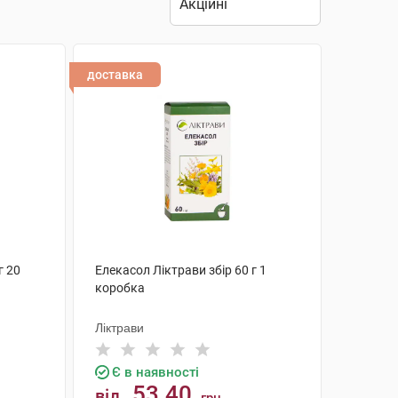
доставка
г 20
Елекасол Ліктрави збір 60 г 1
коробка
Ліктрави
Є в наявності
53.40
від