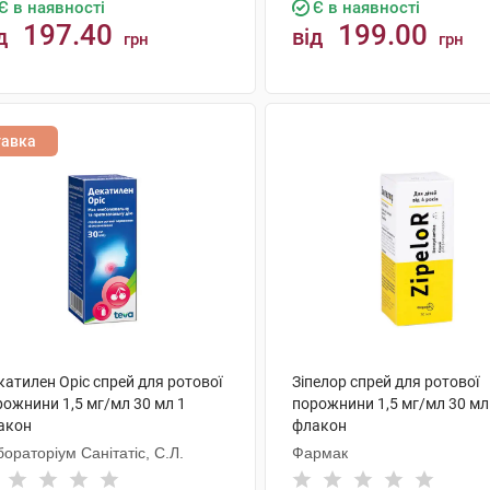
Є в наявності
Є в наявності
197.40
199.00
д
від
грн
грн
КУПИТИ
КУПИТИ
тавка
атилен Оріс спрей для ротової
Зіпелор спрей для ротової
рожнини 1,5 мг/мл 30 мл 1
порожнини 1,5 мг/мл 30 мл
акон
флакон
ораторіум Санітатіс, С.Л.
Фармак