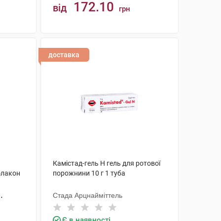
172.10
від
грн
КУПИТИ
доставка
Камістад-гель Н гель для ротової
флакон
порожнини 10 г 1 туба
Стада Арцнайміттель
Є в наявності