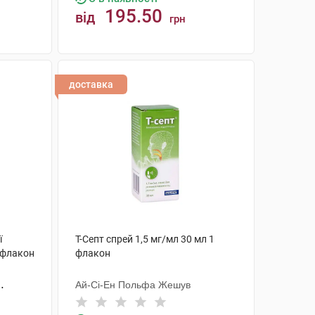
195.50
від
грн
КУПИТИ
доставка
ї
Т-Септ спрей 1,5 мг/мл 30 мл 1
 флакон
флакон
Ай-Сі-Ен Польфа Жешув