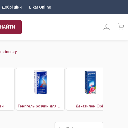
Добрі ціни
Likar Online
НАЙТИ
анківську
ен
Генгігель розчин для ясен
Декатилен Оріс