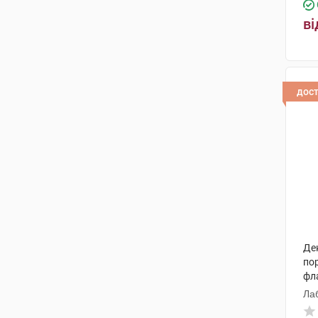
ві
дос
Дек
по
фл
Лаб