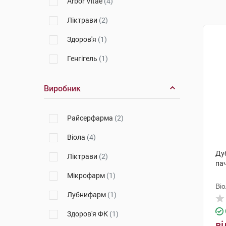
Arbor Vitae
(4)
Ліктрави
(2)
Здоров'я
(1)
Генгігель
(1)
Виробник
Райсерфарма
(2)
Віола
(4)
Дуб
Ліктрави
(2)
па
Мікрофарм
(1)
Ві
Лубнифарм
(1)
Здоров'я ФК
(1)
ві