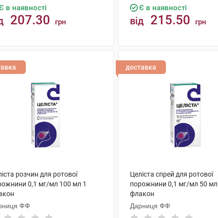
Є в наявності
Є в наявності
207.30
215.50
д
від
грн
грн
КУПИТИ
КУПИТИ
тавка
доставка
іста розчин для ротової
Целіста спрей для ротової
рожнини 0,1 мг/мл 100 мл 1
порожнини 0,1 мг/мл 50 мл
акон
флакон
рниця ФФ
Дарниця ФФ