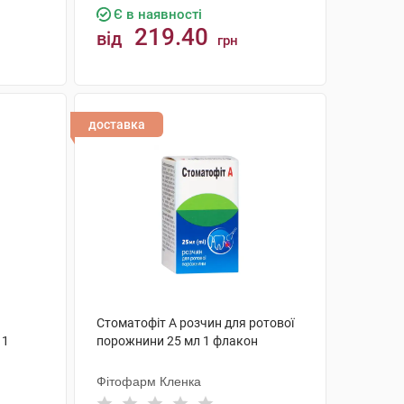
Є в наявності
219.40
від
грн
КУПИТИ
доставка
Стоматофіт А розчин для ротової
 1
порожнини 25 мл 1 флакон
Фітофарм Кленка