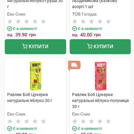
натуральні яблуко-груша 30
льодяникова (казкові)
г
асорті 1 шт
Еко-Снек
ТОВ Гогодза
Є в наявності
Є в наявності
39.90
грн
40.00
грн
від
від
КУПИТИ
КУПИТИ
Равлик Боб Цукерки
Равлик Боб Цукерки
натуральні яблуко 30 г
натуральні яблуко-полуниця
30 г
Еко-Снек
Еко-Снек
Є в наявності
Є в наявності