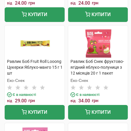
24.00
грн
24.00
грн
від
від
КУПИТИ
КУПИТИ
Равлик Боб Fruit Roll Looong
Равлик Боб Снек фруктово-
Цукерки Яблуко-манго 15 г 1
ягідний яблуко-полуниця з
шт
12 місяців 20 г 1 пакет
Еко-Снек
Еко-Снек
Є в наявності
Є в наявності
29.00
грн
34.00
грн
від
від
КУПИТИ
КУПИТИ