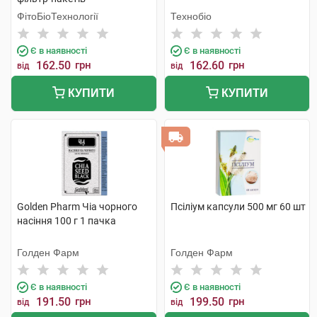
ФітоБіоТехнології
Технобіо
Є в наявності
Є в наявності
162.50
грн
162.60
грн
від
від
КУПИТИ
КУПИТИ
Golden Pharm Чіа чорного
Псіліум капсули 500 мг 60 шт
насіння 100 г 1 пачка
Голден Фарм
Голден Фарм
Є в наявності
Є в наявності
191.50
грн
199.50
грн
від
від