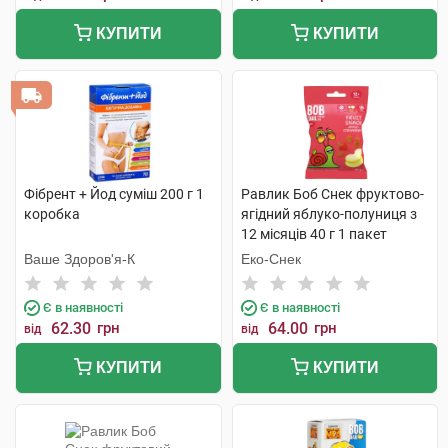
КУПИТИ
КУПИТИ
Фібрент + Йод суміш 200 г 1
Равлик Боб Снек фруктово-
коробка
ягідний яблуко-полуниця з
12 місяців 40 г 1 пакет
Ваше Здоров'я-К
Еко-Снек
Є в наявності
Є в наявності
62.30
грн
64.00
грн
від
від
КУПИТИ
КУПИТИ