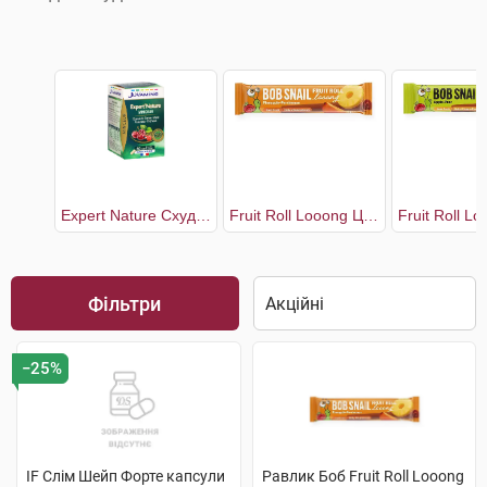
Expert Nature Схуднення
Fruit Roll Looong Цукерки Хурма-Ананас
Фільтри
−25%
IF Слім Шейп Форте капсули
Равлик Боб Fruit Roll Looong