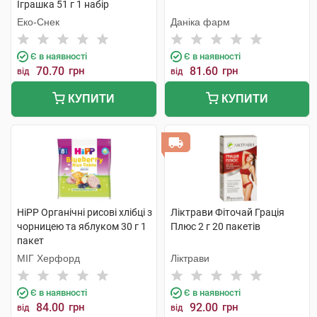
Іграшка 51 г 1 набір
Еко-Снек
Даніка фарм
Є в наявності
Є в наявності
70.70
грн
81.60
грн
від
від
КУПИТИ
КУПИТИ
HiPP Органічні рисові хлібці з
Ліктрави Фіточай Грація
чорницею та яблуком 30 г 1
Плюс 2 г 20 пакетів
пакет
МІГ Херфорд
Ліктрави
Є в наявності
Є в наявності
84.00
грн
92.00
грн
від
від