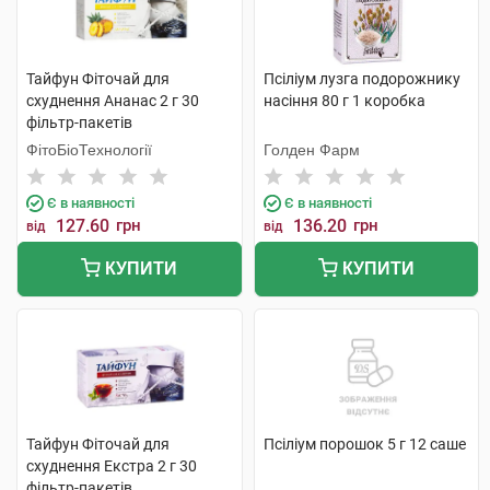
Тайфун Фіточай для
Псіліум лузга подорожнику
схуднення Ананас 2 г 30
насіння 80 г 1 коробка
фільтр-пакетів
ФітоБіоТехнології
Голден Фарм
Є в наявності
Є в наявності
127.60
грн
136.20
грн
від
від
КУПИТИ
КУПИТИ
Тайфун Фіточай для
Псіліум порошок 5 г 12 саше
схуднення Екстра 2 г 30
фільтр-пакетів