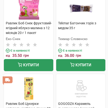
Равлик Боб Снек фруктовий-
Tekmar Батончик горіх з
ягідний яблуко-малина з 12
медом 35 г
місяців 20 г 1 пакет
Еко-Снек
Текмар Словенско
Є в наявності
Є в наявності
35.50
грн
36.00
грн
від
від
КУПИТИ
КУПИТИ
Равлик Боб Цукерки
GOGODZA Карамель