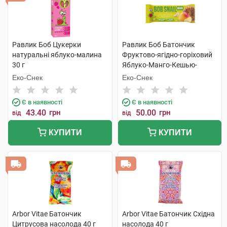
Равлик Боб Цукерки
Равлик Боб Батончик
натуральні яблуко-малина
Фруктово-ягідно-горіховий
30 г
Яблуко-Манго-Кешью-
Криспи Кіноа 35 г 1 шт
Еко-Снек
Еко-Снек
Є в наявності
Є в наявності
43.40
грн
50.00
грн
від
від
КУПИТИ
КУПИТИ
Arbor Vitae Батончик
Arbor Vitae Батончик Східна
Цитрусова насолода 40 г
насолода 40 г