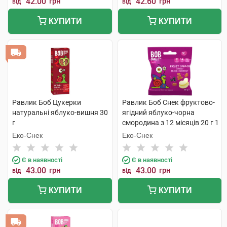
42.00
грн
42.60
грн
від
від
КУПИТИ
КУПИТИ
Равлик Боб Цукерки
Равлик Боб Снек фруктово-
натуральні яблуко-вишня 30
ягідний яблуко-чорна
г
смородина з 12 місяців 20 г 1
пакет
Еко-Снек
Еко-Снек
Є в наявності
Є в наявності
43.00
грн
43.00
грн
від
від
КУПИТИ
КУПИТИ