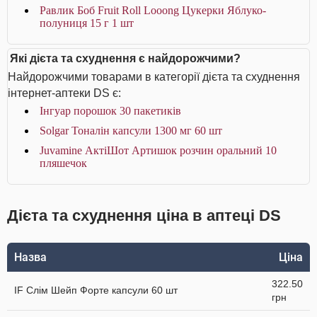
Равлик Боб Fruit Roll Looong Цукерки Яблуко-
полуниця 15 г 1 шт
Які дієта та схуднення є найдорожчими?
Найдорожчими товарами в категорії дієта та схуднення
інтернет-аптеки DS є:
Інгуар порошок 30 пакетиків
Solgar Тоналін капсули 1300 мг 60 шт
Juvamine АктіШот Артишок розчин оральний 10
пляшечок
Дієта та схуднення ціна в аптеці DS
Назва
Ціна
322.50
IF Слім Шейп Форте капсули 60 шт
грн