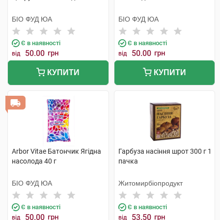
БІО ФУД ЮА
БІО ФУД ЮА
Є в наявності
Є в наявності
50.00
грн
50.00
грн
від
від
КУПИТИ
КУПИТИ
Arbor Vitae Батончик Ягідна
Гарбуза насіння шрот 300 г 1
насолода 40 г
пачка
БІО ФУД ЮА
Житомирбіопродукт
Є в наявності
Є в наявності
50.00
грн
53.50
грн
від
від