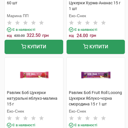
60 шт
Цукерки Хурма-Ананас 15 г
1 шт
Марина ПП
Еко-Снек
Є в наявності
Є в наявності
322.50
грн
24.00
грн
від
430.00
від
КУПИТИ
КУПИТИ
Равлик Боб Цукерки
Равлик Боб Fruit Roll Looong
натуральні яблуко-малина
Цукерки Яблуко-чорна
15 г
смородина 15 г 1 шт
Еко-Снек
Еко-Снек
Є в наявності
Є в наявності