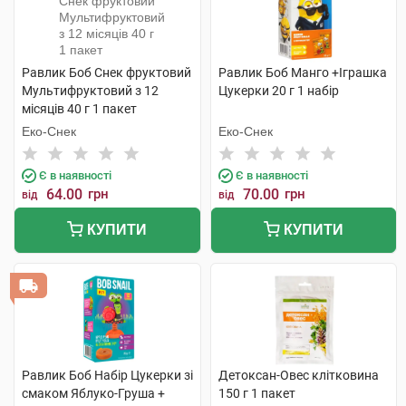
Равлик Боб Снек фруктовий
Равлик Боб Манго +Іграшка
Мультифруктовий з 12
Цукерки 20 г 1 набір
місяців 40 г 1 пакет
Еко-Снек
Еко-Снек
Є в наявності
Є в наявності
64.00
грн
70.00
грн
від
від
КУПИТИ
КУПИТИ
Равлик Боб Набір Цукерки зі
Детоксан-Овес клітковина
смаком Яблуко-Груша +
150 г 1 пакет