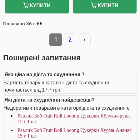
КУПИТИ
КУПИТИ
Показано
36
з
65
1
2
›
Поширені запитання
Яка ціна на дієта та схуднення ?
Вартість товару в каталозі дієта та схуднення
починається від 17.7 грн.
Які дієта та схуднення найдешевші?
Недорогими товарами в категорії дієта та схуднення є:
Равлик Боб Fruit Roll Looong Цукерки Яблуко-груша
15 г 1 шт
Равлик Боб Fruit Roll Looong Цукерки Хурма-Ананас
15 г 1 шт