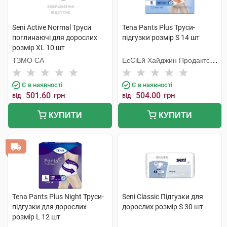
Seni Active Normal Труси
Tena Pants Plus Труси-
поглинаючі для дорослих
підгузки розмір S 14 шт
розмір XL 10 шт
ТЗМО СА
ЕсСіЕй Хайджин Продактс
Хугезанд
Є в наявності
Є в наявності
501.60
грн
504.00
грн
від
від
КУПИТИ
КУПИТИ
Tena Pants Plus Night Труси-
Seni Classic Підгузки для
підгузки для дорослих
дорослих розмір S 30 шт
розмір L 12 шт