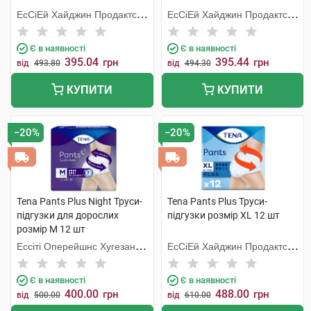
ЕсСіЕй Хайджин Продактс
ЕсСіЕй Хайджин Продактс
Хугезанд
Хугезанд
Є в наявності
Є в наявності
395.04
395.44
грн
грн
від
493.80
від
494.30
КУПИТИ
КУПИТИ
−20%
−20%
Tena Pants Plus Night Труси-
Tena Pants Plus Труси-
підгузки для дорослих
підгузки розмір XL 12 шт
розмір M 12 шт
Ессіті Оперейшнс Хугезанд
ЕсСіЕй Хайджин Продактс
Б.В.
Хугезанд
Є в наявності
Є в наявності
400.00
488.00
грн
грн
від
500.00
від
610.00