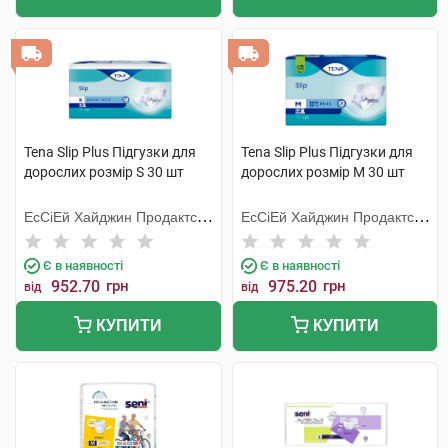
Tena Slip Plus Підгузки для
Tena Slip Plus Підгузки для
дорослих розмір S 30 шт
дорослих розмір M 30 шт
ЕсСіЕй Хайджин Продактс
ЕсСіЕй Хайджин Продактс
Хугезанд
Хугезанд
Є в наявності
Є в наявності
952.70
грн
975.20
грн
від
від
КУПИТИ
КУПИТИ