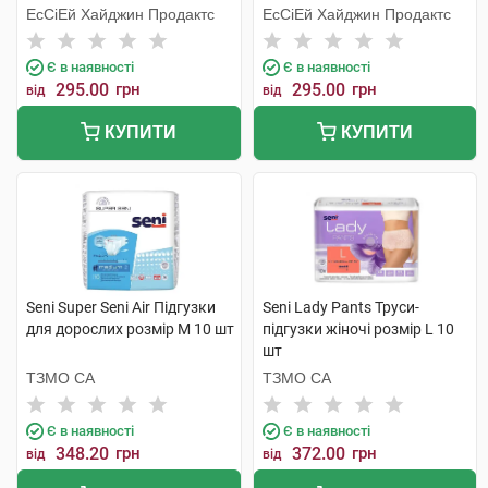
ЕсСіЕй Хайджин Продактс
ЕсСіЕй Хайджин Продактс
Є в наявності
Є в наявності
295.00
грн
295.00
грн
від
від
КУПИТИ
КУПИТИ
Seni Super Seni Air Підгузки
Seni Lady Pants Труси-
для дорослих розмір M 10 шт
підгузки жіночі розмір L 10
шт
ТЗМО СА
ТЗМО СА
Є в наявності
Є в наявності
348.20
грн
372.00
грн
від
від