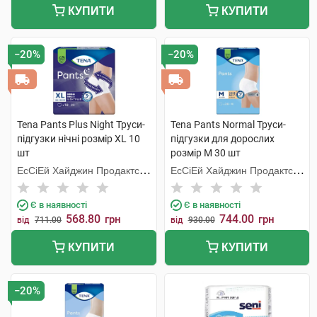
КУПИТИ
КУПИТИ
−20%
−20%
Tena Pants Plus Night Труси-
Tena Pants Normal Труси-
підгузки нічні розмір XL 10
підгузки для дорослих
шт
розмір M 30 шт
ЕсСіЕй Хайджин Продактс
ЕсСіЕй Хайджин Продактс
Хугезанд
Хугезанд
Є в наявності
Є в наявності
568.80
744.00
грн
грн
від
711.00
від
930.00
КУПИТИ
КУПИТИ
−20%