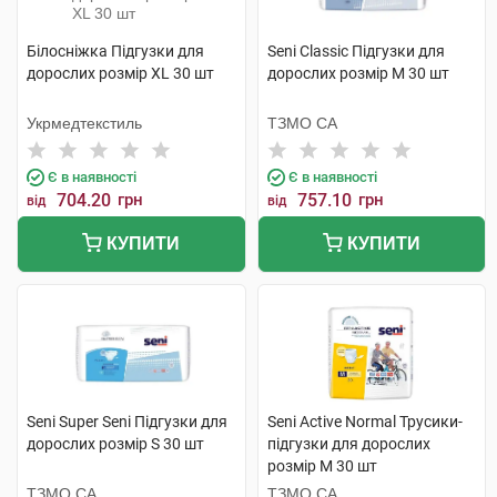
Білосніжка Підгузки для
Seni Classic Підгузки для
дорослих розмір XL 30 шт
дорослих розмір M 30 шт
Укрмедтекстиль
ТЗМО СА
Є в наявності
Є в наявності
704.20
грн
757.10
грн
від
від
КУПИТИ
КУПИТИ
Seni Super Seni Підгузки для
Seni Active Normal Трусики-
дорослих розмір S 30 шт
підгузки для дорослих
розмір M 30 шт
ТЗМО СА
ТЗМО СА