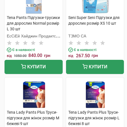
Tena Pants Підгузки-трусики
Seni Super Seni Підгузки для
для дорослих Normal розмір
дорослих розмір XS 10 шт
L 30 шт
ЕсСіЕй Хайджин Продактс
ТЗМО СА
Хугезанд
Є в наявності
Є в наявності
840.00
грн
267.50
грн
від
1050.00
від
КУПИТИ
КУПИТИ
Tena Lady Pants Plus Труси-
Tena Lady Pants Plus Труси-
підгузки для жінок розмір M
підгузки для жінок розмір L
бежеві 9 шт
бежеві 8 шт