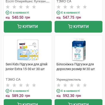
Ессіті Оперейшнс Хугезанд
ТЗМО СА
Б.В.
Є в наявності
Є в наявності
540.50
грн
547.75
грн
від
від
КУПИТИ
КУПИТИ
Seni Kids Підгузки для дітей
Білосніжка Підгузки для
junior Extra 15-30 кг 30 шт
дорослих розмір М 30 шт
ТЗМО СА
Укрмедтекстиль
Є в наявності
Є в наявності
589.20
грн
592.30
грн
від
від
КУПИТИ
КУПИТИ