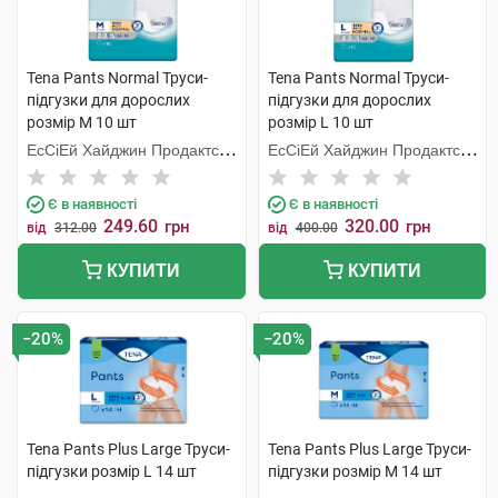
Tena Pants Normal Труси-
Tena Pants Normal Труси-
підгузки для дорослих
підгузки для дорослих
розмір M 10 шт
розмір L 10 шт
ЕсСіЕй Хайджин Продактс
ЕсСіЕй Хайджин Продактс
Хугезанд
Хугезанд
Є в наявності
Є в наявності
249.60
320.00
грн
грн
від
312.00
від
400.00
КУПИТИ
КУПИТИ
−20%
−20%
Tena Pants Plus Large Труси-
Tena Pants Plus Large Труси-
підгузки розмір L 14 шт
підгузки розмір M 14 шт