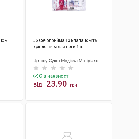
аном
JS Сечоприймач з клапаном та
кріпленням для ноги 1 шт
Цзянсу Суюн Медікал Метіріалс
Є в наявності
23.90
від
грн
КУПИТИ