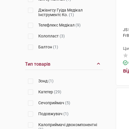
Джіангсу Гуіда Медікал
Інструментс Ко.
(1)
Телефлекс Медікал
(9)
JS
Fr8
Колопласт
(3)
Балтон
(1)
Цз
Тип товарів
ві
Зонд
(1)
Катетер
(29)
Сечоприймач
(5)
Подовжувач
(1)
Калоприймачі двокомпонентні