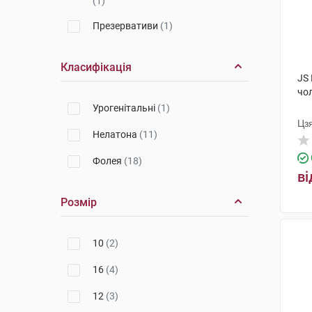
(1)
Презервативи
(1)
Класифікація
JS
чо
Урогенітальні
(1)
Цз
Нелатона
(11)
Фолея
(18)
ві
Розмір
10
(2)
16
(4)
12
(3)