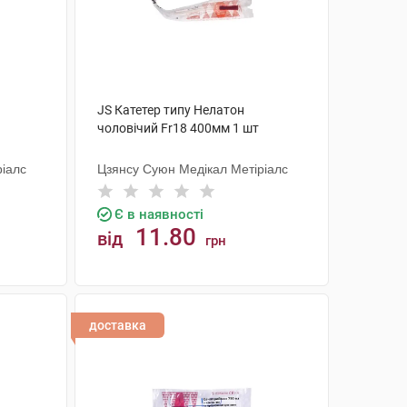
JS Катетер типу Нелатон
чоловічий Fr18 400мм 1 шт
ріалс
Цзянсу Суюн Медікал Метіріалс
Є в наявності
11.80
від
грн
КУПИТИ
доставка