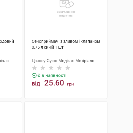
ходовий
Сечоприймач із зливом і клапаном
0,75 л синій 1 шт
ріалс
Цзянсу Суюн Медікал Метіріалс
Є в наявності
25.60
від
грн
КУПИТИ