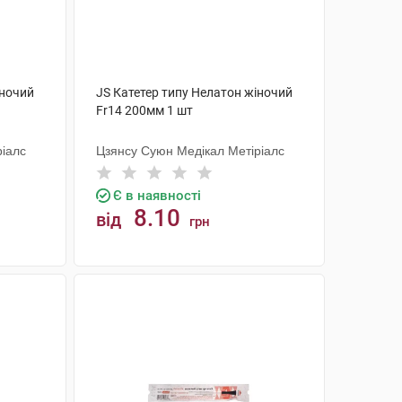
іночий
JS Катетер типу Нелатон жіночий
Fr14 200мм 1 шт
ріалс
Цзянсу Суюн Медікал Метіріалс
Є в наявності
8.10
від
грн
КУПИТИ