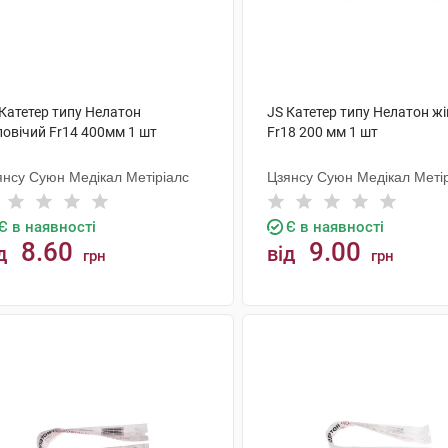
 Катетер типу Нелатон
JS Катетер типу Нелатон ж
ловічий Fr14 400мм 1 шт
Fr18 200 мм 1 шт
янсу Суюн Медікал Метіріалс
Цзянсу Суюн Медікал Меті
Є в наявності
Є в наявності
8.60
9.00
д
від
грн
грн
КУПИТИ
КУПИТИ