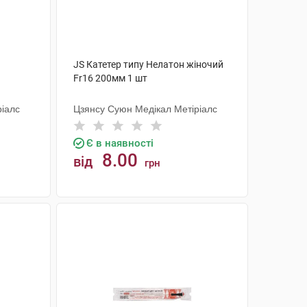
JS Катетер типу Нелатон жіночий
Fr16 200мм 1 шт
ріалс
Цзянсу Суюн Медікал Метіріалс
Є в наявності
8.00
від
грн
КУПИТИ