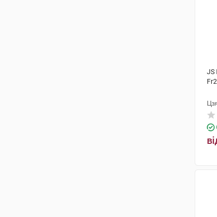
JS 
Fr2
Цз
ві