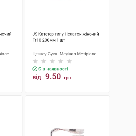
іночий
JS Катетер типу Нелатон жіночий
Fr10 200мм 1 шт
ріалс
Цзянсу Суюн Медікал Метіріалс
Є в наявності
9.50
від
грн
КУПИТИ