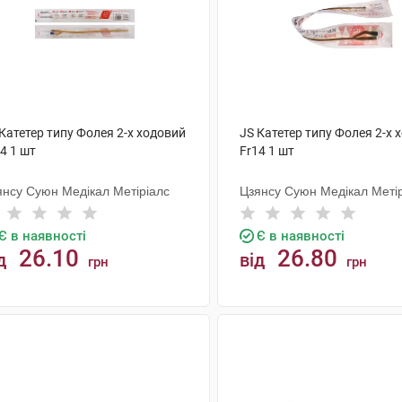
Катетер типу Фолея 2-х ходовий
JS Катетер типу Фолея 2-х 
4 1 шт
Fr14 1 шт
янсу Суюн Медікал Метіріалс
Цзянсу Суюн Медікал Меті
Є в наявності
Є в наявності
26.10
26.80
д
від
грн
грн
КУПИТИ
КУПИТИ