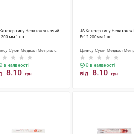
 Катетер типу Нелатон жіночий
JS Катетер типу Нелатон ж
 200 мм 1 шт
Fr12 200мм 1 шт
янсу Суюн Медікал Метіріалс
Цзянсу Суюн Медікал Меті
Є в наявності
Є в наявності
8.10
8.10
д
від
грн
грн
КУПИТИ
КУПИТИ