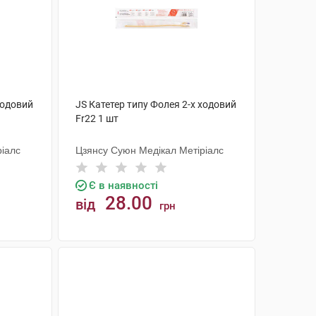
ходовий
JS Катетер типу Фолея 2-х ходовий
Fr22 1 шт
ріалс
Цзянсу Суюн Медікал Метіріалс
Є в наявності
28.00
від
грн
КУПИТИ