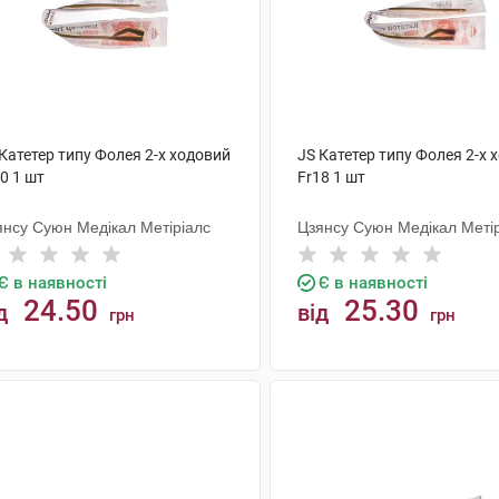
Катетер типу Фолея 2-х ходовий
JS Катетер типу Фолея 2-х 
0 1 шт
Fr18 1 шт
янсу Суюн Медікал Метіріалс
Цзянсу Суюн Медікал Меті
Є в наявності
Є в наявності
24.50
25.30
д
від
грн
грн
КУПИТИ
КУПИТИ