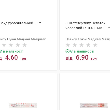
Зонд урогенітальний 1 шт
JS Катетер типу Нелатон
чоловічий Fr10 400 мм 1 шт
янсу Суюн Медікал Метіріалс
Цзянсу Суюн Медікал Меті
Є в наявності
Є в наявності
4.60
6.90
д
від
грн
грн
КУПИТИ
КУПИТИ