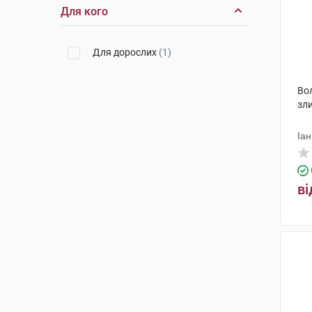
Для кого
Для дорослих
(1)
Во
зли
Іан
ві