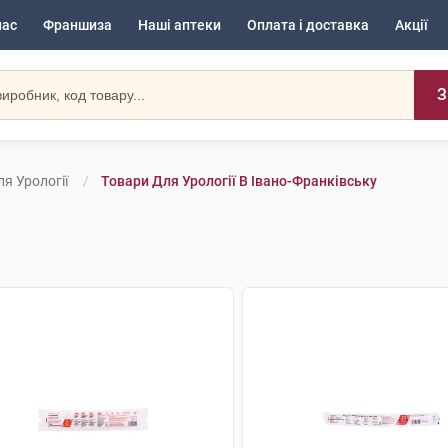
нас
Франшиза
Наші аптеки
Оплата і доставка
Акції
З
я Урології
Товари Для Урології В Івано-Франківську