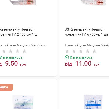
 Катетер типу Нелатон
JS Катетер типу Нелатон
овічий Fr12 400 мм 1 шт
чоловічий Fr16 400мм 1 шт
янсу Суюн Медікал Метіріалс
Цзянсу Суюн Медікал Меті
Є в наявності
Є в наявності
9.50
11.00
д
від
грн
грн
КУПИТИ
КУПИТИ
тавка