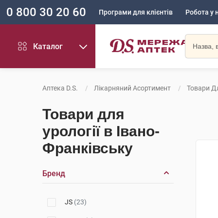
0 800 30 20 60
Програми для клієнтів
Робота у 
Каталог
Аптека D.S.
Лікарняний Асортимент
Товари Дл
Товари для
урології в Івано-
Франківську
Бренд
JS
(23)