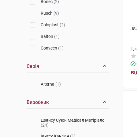
Волес
(2)
Rusch
(9)
Coloplast
(2)
JS 
Balton
(1)
Conveen
(1)
Цз
Серія
ві
Alterna
(1)
Виробник
Цзянсу Суюн Медікал Метіріалс
(24)
Іангсу Кангіан
(1)