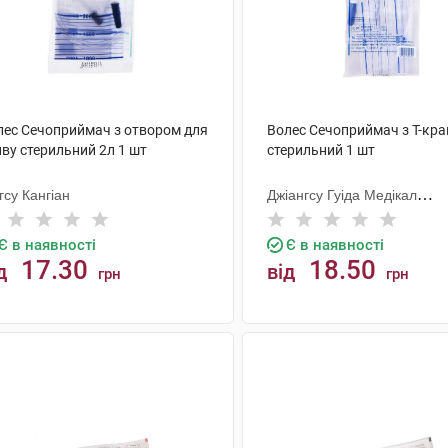
лес Сечоприймач з отвором для
Волес Сечоприймач з Т-кр
ву стерильний 2л 1 шт
стерильний 1 шт
гсу Кангіан
Джіангсу Гуіда Медікал
Інструментс Ко.
Є в наявності
Є в наявності
17.30
18.50
д
від
грн
грн
КУПИТИ
КУПИТИ