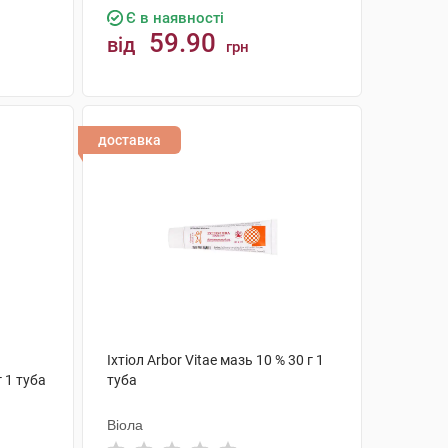
Є в наявності
59.90
від
грн
КУПИТИ
доставка
Іхтіол Arbor Vitae мазь 10 % 30 г 1
 1 туба
туба
Віола