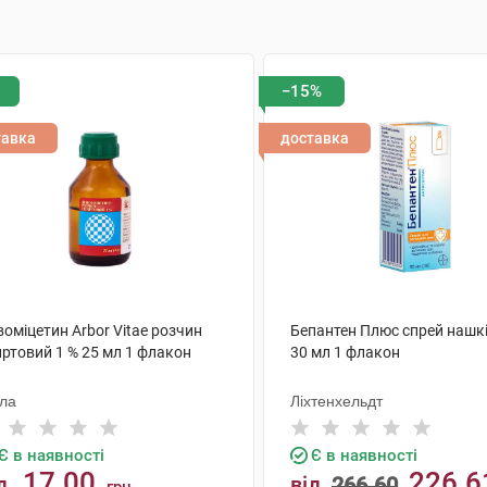
−15%
тавка
доставка
оміцетин Arbor Vitae розчин
Бепантен Плюс спрей нашк
иртовий 1 % 25 мл 1 флакон
30 мл 1 флакон
ола
Ліхтенхельдт
Є в наявності
Є в наявності
17.00
226.6
д
від
266.60