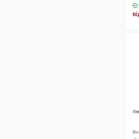
ві
Ле
Ві