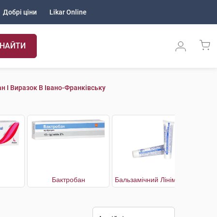
Добрі ціни
Likar Online
НАЙТИ
н І Виразок В Івано-Франківську
Бактробан
Бальзамічний Лінімент за Вишневським