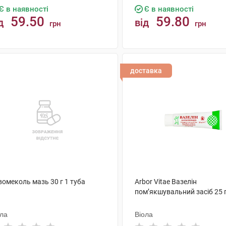
Є в наявності
Є в наявності
59.50
59.80
д
від
грн
грн
КУПИТИ
КУПИТИ
доставка
вомеколь мазь 30 г 1 туба
Arbor Vitae Вазелін
пом’якшувальний засіб 25 г
ола
Віола