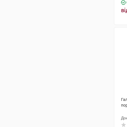
ві
Га
по
До