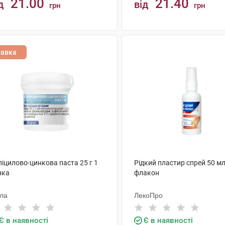
21.00
21.40
д
від
грн
грн
КУПИТИ
КУПИТИ
тавка
іцилово-цинкова паста 25 г 1
Рідкий пластир спрей 50 мл
нка
флакон
ола
ЛекоПро
Є в наявності
Є в наявності