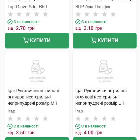
Top Glove Sdn. Bhd
ВПР Азіа Пасіфік
Є в наявності
Є в наявності
2.70
грн
3.10
грн
від
від
КУПИТИ
КУПИТИ
Igar Рукавички нітрилові
Igar Рукавички нітрилові
оглядові нестерильні
оглядові нестерильні
неприпудрені розмір M 1
неприпудрені розмір L 1
пара
пара
Ігар
Ігар
Є в наявності
Є в наявності
3.50
грн
4.00
грн
від
від