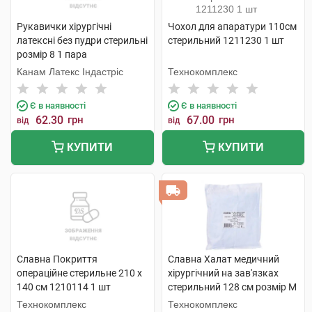
Рукавички хірургічні
Чохол для апаратури 110см
латексні без пудри стерильні
стерильний 1211230 1 шт
розмір 8 1 пара
Канам Латекс Індастріс
Технокомплекс
Є в наявності
Є в наявності
62.30
грн
67.00
грн
від
від
КУПИТИ
КУПИТИ
Славна Покриття
Славна Халат медичний
операційне стерильне 210 х
хірургічний на зав'язках
140 см 1210114 1 шт
стерильний 128 см розмір М
(46-48) 1220501 1 шт
Технокомплекс
Технокомплекс