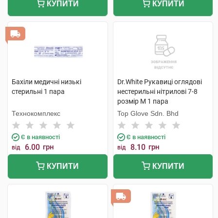
КУПИТИ
КУПИТИ
Бахіли медичні низькі
Dr.White Рукавиці оглядові
стерильні 1 пара
нестерильні нітрилові 7-8
розмір M 1 пара
Технокомплекс
Top Glove Sdn. Bhd
Є в наявності
Є в наявності
6.00
грн
8.10
грн
від
від
КУПИТИ
КУПИТИ