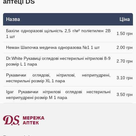
аптеці DS
Назва
Ціна
Бахіли одноразові щільність 2,5 г/м² поліетилен 2В
1.50 грн
1 шт
Неман Шапочка медична одноразова №1 1 шт
2.00 грн
Dr.White Рукавиці оглядові нестерильні нітрилові 8-9
2.70 грн
розмір L 1 пара
Рукавички оглядові, нітрилові, неприпудрені,
3.10 грн
нестерильні розмір XL 1 пара
Igar Рукавички нітрилові оглядові нестерильні
3.50 грн
неприпудрені розмір M 1 пара