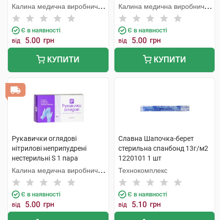
Калина медична виробнича
Калина медична виробнича
компанія
компанія
Є в наявності
Є в наявності
5.00
грн
5.00
грн
від
від
КУПИТИ
КУПИТИ
Рукавички оглядові
Славна Шапочка-берет
нітрилові неприпудрені
стерильна спанбонд 13г/м2
нестерильні S 1 пара
1220101 1 шт
Калина медична виробнича
Технокомплекс
компанія
Є в наявності
Є в наявності
5.00
грн
5.10
грн
від
від