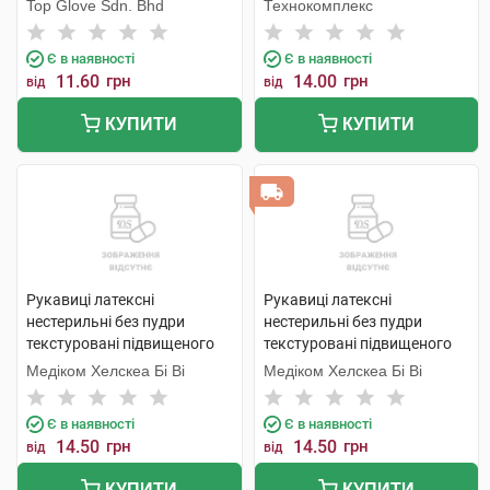
Top Glove Sdn. Bhd
Технокомплекс
Є в наявності
Є в наявності
11.60
грн
14.00
грн
від
від
КУПИТИ
КУПИТИ
Рукавиці латексні
Рукавиці латексні
нестерильні без пудри
нестерильні без пудри
текстуровані підвищеного
текстуровані підвищеного
ризику розмір 8-9 1 пара
ризику розмір 7-8 1 пара
Медіком Хелскеа Бі Ві
Медіком Хелскеа Бі Ві
Є в наявності
Є в наявності
14.50
грн
14.50
грн
від
від
КУПИТИ
КУПИТИ