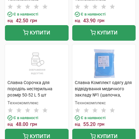
Є в наявності
Є в наявності
42.50
грн
43.90
грн
від
від
КУПИТИ
КУПИТИ
Славна Сорочка для
Славна Комплект одягу для
породіль нестерильна
відвідування медичного
розмір 50-52 L 5 шт
закладу №1 (шапочка,
маска, накидка, бахіли)
Технокомплекс
Технокомплекс
1231201 1 шт
Є в наявності
Є в наявності
48.00
грн
55.20
грн
від
від
КУПИТИ
КУПИТИ