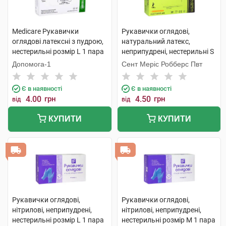
Medicare Рукавички
Рукавички оглядові,
оглядові латексні з пудрою,
натуральний латекс,
нестерильні розмір L 1 пара
неприпудрені, нестерильні S
1 пара
Допомога-1
Сент Меріс Робберс Пвт
Є в наявності
Є в наявності
4.00
грн
4.50
грн
від
від
КУПИТИ
КУПИТИ
Рукавички оглядові,
Рукавички оглядові,
нітрилові, неприпудрені,
нітрилові, неприпудрені,
нестерильні розмір L 1 пара
нестерильні розмір M 1 пара