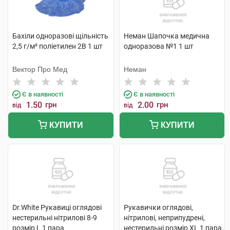
Бахіли одноразові щільність
Неман Шапочка медична
2,5 г/м² поліетилен 2В 1 шт
одноразова №1 1 шт
Вектор Про Мед
Неман
Є в наявності
Є в наявності
1.50
грн
2.00
грн
від
від
КУПИТИ
КУПИТИ
Dr.White Рукавиці оглядові
Рукавички оглядові,
нестерильні нітрилові 8-9
нітрилові, неприпудрені,
розмір L 1 пара
нестерильні розмір XL 1 пара