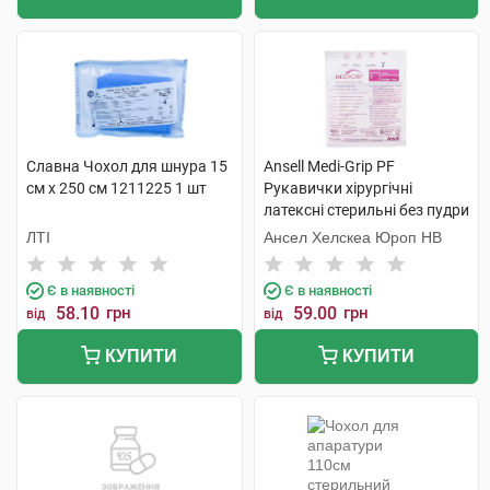
Славна Чохол для шнура 15
Ansell Medi-Grip PF
см х 250 см 1211225 1 шт
Рукавички хірургічні
латексні стерильні без пудри
розмір 7 1 пара
ЛТІ
Ансел Хелскеа Юроп НВ
Є в наявності
Є в наявності
58.10
грн
59.00
грн
від
від
КУПИТИ
КУПИТИ