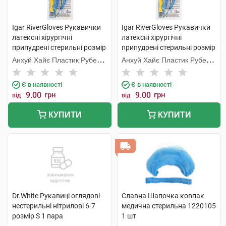
Igar RiverGloves Рукавички
Igar RiverGloves Рукавички
латексні хірургічні
латексні хірургічні
припудрені стерильні розмір
припудрені стерильні розмір
6 1 пара
8 1 пара
Анхуй Хайє Пластик Рубер
Анхуй Хайє Пластик Рубер
Продуктс
Продуктс
Є в наявності
Є в наявності
9.00
грн
9.00
грн
від
від
КУПИТИ
КУПИТИ
Dr.White Рукавиці оглядові
Славна Шапочка ковпак
нестерильні нітрилові 6-7
медична стерильна 1220105
розмір S 1 пара
1 шт