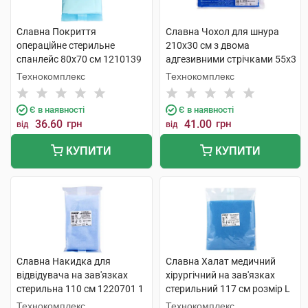
Славна Покриття
Славна Чохол для шнура
операційне стерильне
210х30 см з двома
спанлейс 80х70 см 1210139
адгезивними стрічками 55х3
1 шт
см 1211293 1 шт
Технокомплекс
Технокомплекс
Є в наявності
Є в наявності
36.60
грн
41.00
грн
від
від
КУПИТИ
КУПИТИ
Славна Накидка для
Славна Халат медичний
відвідувача на зав'язках
хірургічний на зав'язках
стерильна 110 см 1220701 1
стерильний 117 см розмір L
шт
(50-52) 1220507 1 шт
Технокомплекс
Технокомплекс