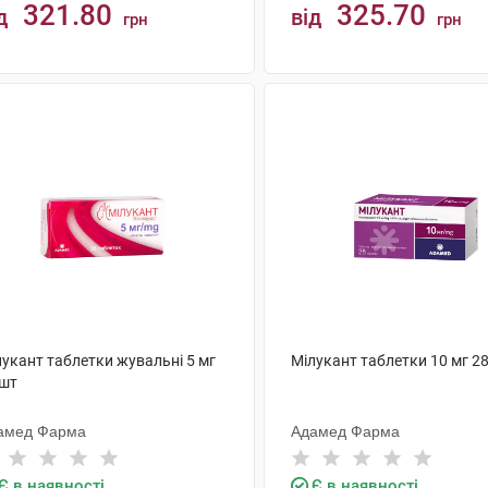
321.80
325.70
д
від
грн
грн
КУПИТИ
КУПИТИ
лукант таблетки жувальні 5 мг
Мілукант таблетки 10 мг 2
 шт
амед Фарма
Адамед Фарма
Є в наявності
Є в наявності