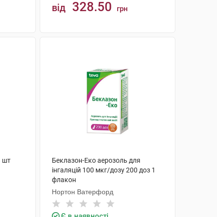
328.50
від
грн
КУПИТИ
8 шт
Беклазон-Еко аерозоль для
інгаляцій 100 мкг/дозу 200 доз 1
флакон
Нортон Ватерфорд
Є в наявності