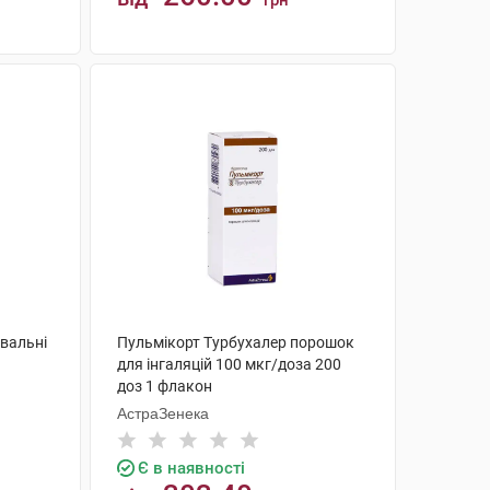
грн
КУПИТИ
вальні
Пульмікорт Турбухалер порошок
для інгаляцій 100 мкг/доза 200
доз 1 флакон
АстраЗенека
Є в наявності