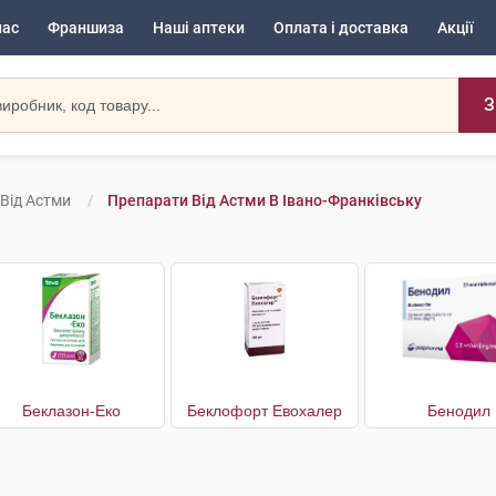
нас
Франшиза
Наші аптеки
Оплата і доставка
Акції
З
Від Астми
Препарати Від Астми В Івано-Франківську
Беклазон-Еко
Беклофорт Евохалер
Бенодил