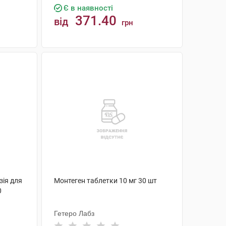
Є в наявності
371.40
від
грн
КУПИТИ
зія для
Монтеген таблетки 10 мг 30 шт
0
Гетеро Лабз