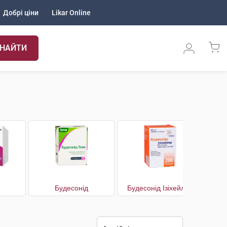
Добрі ціни
Likar Online
НАЙТИ
Будесонід
Будесонід Ізіхейлер
Буд