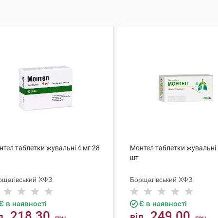
нтел таблетки жувальні 4 мг 28
Монтел таблетки жувальні 
шт
рщагівський ХФЗ
Борщагівський ХФЗ
Є в наявності
Є в наявності
218.30
249.00
д
від