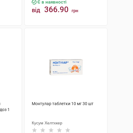
Є в наявності
366.90
від
грн
КУПИТИ
я
Монтулар таблетки 10 мг 30 шт
доз 1
Кусум Хелтхкер