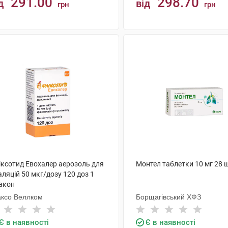
291.00
298.70
д
від
грн
грн
КУПИТИ
КУПИТИ
іксотид Евохалер аерозоль для
Монтел таблетки 10 мг 28 
аляцій 50 мкг/дозу 120 доз 1
акон
аксо Веллком
Борщагівський ХФЗ
Є в наявності
Є в наявності