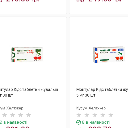
грн
грн
КУПИТИ
КУПИТИ
нтулар Кідс таблетки жувальні
Монтулар Кідс таблетки жу
г 30 шт
5 мг 30 шт
сум Хелтхкер
Кусум Хелтхкер
Є в наявності
Є в наявності