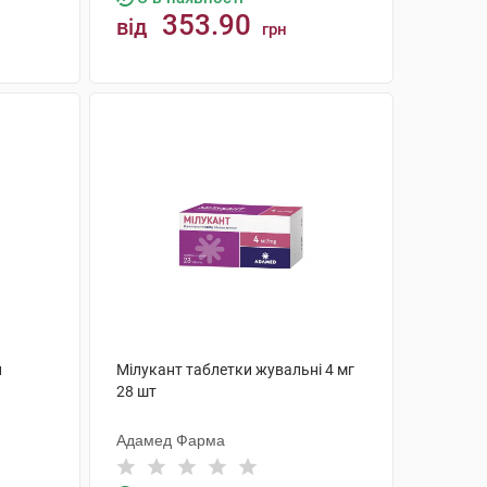
353.90
від
грн
КУПИТИ
и
Мілукант таблетки жувальні 4 мг
28 шт
Адамед Фарма