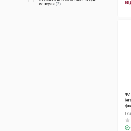
ві
капсули
(2)
Фл
інг
фл
Гл