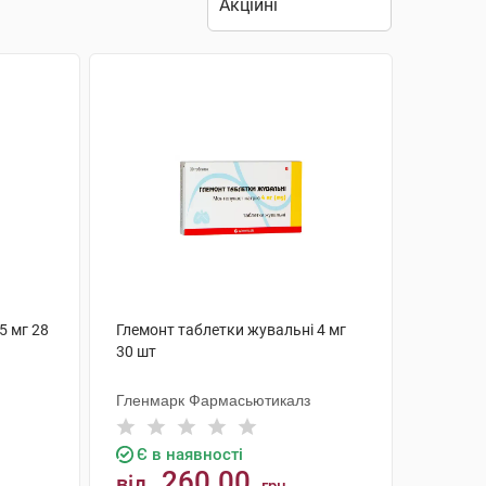
5 мг 28
Глемонт таблетки жувальні 4 мг
30 шт
Гленмарк Фармасьютикалз
Є в наявності
260.00
від