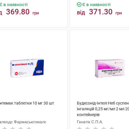
Є в наявності
Є в наявності
369.80
371.30
д
від
грн
грн
КУПИТИ
КУПИТИ
нтемак таблетки 10 мг 30 шт
Будесонід-Інтелі Неб суспен
інгаляцій 0,25 мг/мл 2 мл 2
контейнерів
клеодс Фармасьютикалс
Генетік С.П.А.