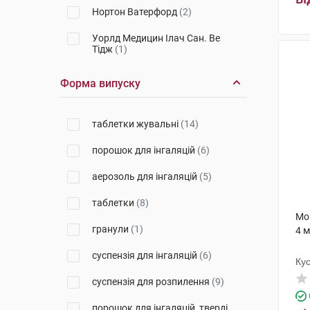
Нортон Ватерфорд
(2)
Уорлд Медицин Ілач Сан. Ве
Тідж
(1)
Маклеодс Фармасьютикалс
(1)
Форма випуску
Генетік С.П.А.
(2)
таблетки жувальні
(14)
Гетеро Лабз
(1)
порошок для інгаляцій
(6)
Лабораторіо Альдо-Юніон
(1)
аерозоль для інгаляцій
(5)
Фармак
(2)
таблетки
(8)
Оріон Корпорейшн
(4)
Мо
гранули
(1)
4 м
Нортон Хелскеа Лімітед
(2)
суспензія для інгаляцій
(6)
Польфарма
(2)
Ку
суспензія для розпилення
(9)
Юрія-Фарм
(1)
порошок для інгаляцій, тверді