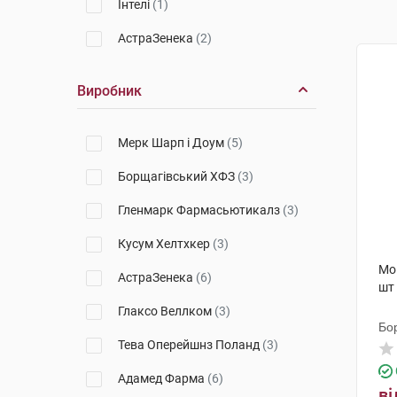
Інтелі
(1)
АстраЗенека
(2)
Виробник
Мерк Шарп і Доум
(5)
Борщагівський ХФЗ
(3)
Гленмарк Фармасьютикалз
(3)
Кусум Хелтхкер
(3)
Мо
АстраЗенека
(6)
шт
Глаксо Веллком
(3)
Бо
Тева Оперейшнз Поланд
(3)
Адамед Фарма
(6)
ві