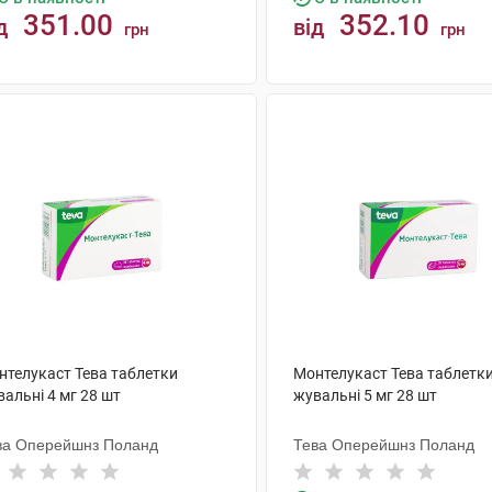
351.00
352.10
д
від
грн
грн
КУПИТИ
КУПИТИ
нтелукаст Тева таблетки
Монтелукаст Тева таблетк
альні 4 мг 28 шт
жувальні 5 мг 28 шт
ва Оперейшнз Поланд
Тева Оперейшнз Поланд