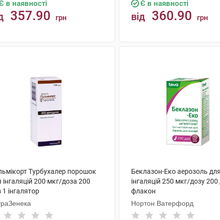
Є в наявності
Є в наявності
357.90
360.90
д
від
грн
грн
КУПИТИ
КУПИТИ
льмікорт Турбухалер порошок
Беклазон-Еко аерозоль дл
 інгаляцій 200 мкг/доза 200
інгаляцій 250 мкг/дозу 200 
 1 інгалятор
флакон
траЗенека
Нортон Ватерфорд