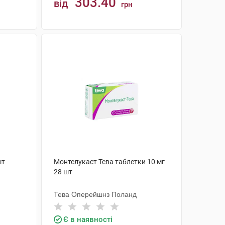
303.40
від
грн
КУПИТИ
шт
Монтелукаст Тева таблетки 10 мг
28 шт
Тева Оперейшнз Поланд
Є в наявності