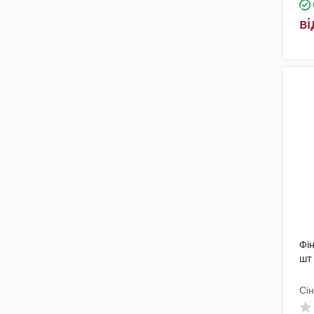
ві
Фін
шт
Сін