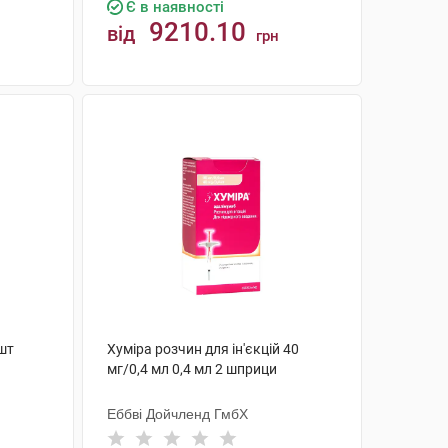
Є в наявності
9210.10
від
грн
КУПИТИ
 шт
Хуміра розчин для ін'єкцій 40
мг/0,4 мл 0,4 мл 2 шприци
Еббві Дойчленд ГмбХ