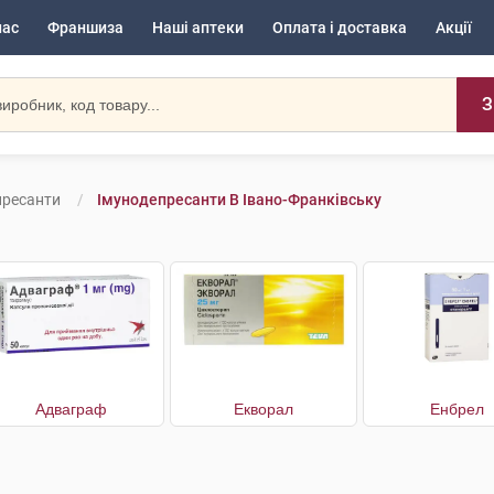
нас
Франшиза
Наші аптеки
Оплата і доставка
Акції
З
пресанти
Імунодепресанти В Івано-Франківську
Адваграф
Екворал
Енбрел