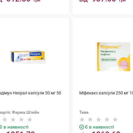
грн
грн
КУПИТИ
КУПИТИ
ндімун Неорал капсули 50 мг 50
Міфенакс капсули 250 мг 1
вартіс Фарма Штейн
Тева
Є в наявності
Є в наявності