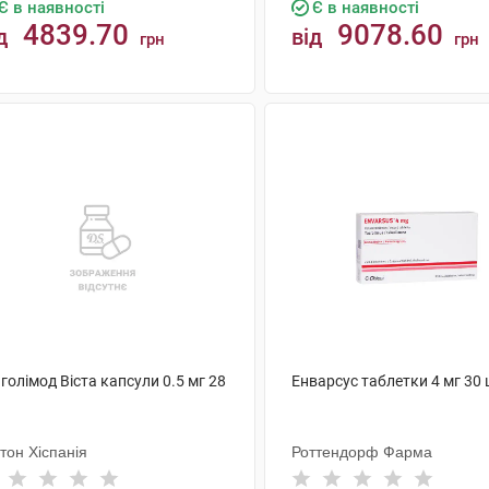
Є в наявності
Є в наявності
4839.70
9078.60
д
від
грн
грн
КУПИТИ
КУПИТИ
голімод Віста капсули 0.5 мг 28
Енварсус таблетки 4 мг 30
тон Хіспанія
Роттендорф Фарма