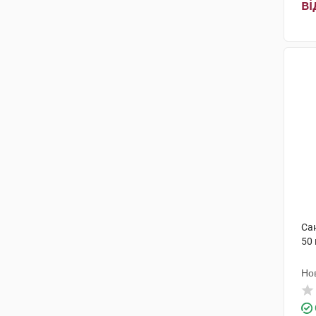
ві
Са
50
Но