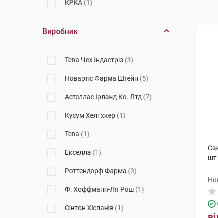
КРКА
(1)
Виробник
Тева Чех Індастріз
(3)
Новартіс Фарма Штейн
(5)
Астеллас Ірланд Ко. Лтд
(7)
Кусум Хелтхкер
(1)
Тева
(1)
Са
Екселла
(1)
шт
Роттендорф Фарма
(3)
Но
Ф. Хоффманн-Ля Рош
(1)
Сінтон Хіспанія
(1)
ві