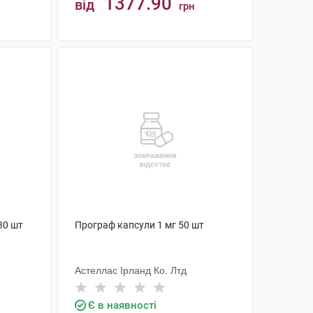
1377.90
від
грн
КУПИТИ
30 шт
Програф капсули 1 мг 50 шт
Астеллас Ірланд Ко. Лтд
Є в наявності