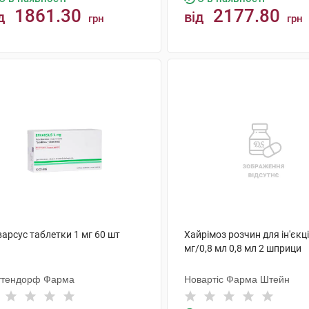
1861.30
2177.80
д
від
грн
грн
КУПИТИ
КУПИТИ
арсус таблетки 1 мг 60 шт
Хайрімоз розчин для ін'єкц
мг/0,8 мл 0,8 мл 2 шприци
ттендорф Фарма
Новартіс Фарма Штейн