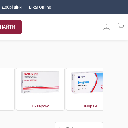
Добрі ціни
Likar Online
НАЙТИ
Енварсус
Імуран