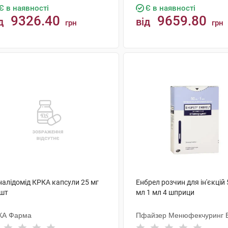
Є в наявності
Є в наявності
9326.40
9659.80
д
від
грн
грн
КУПИТИ
КУПИТИ
налідомід КРКА капсули 25 мг
Енбрел розчин для ін'єкцій 
 шт
мл 1 мл 4 шприци
КА Фарма
Пфайзер Менюфекчуринг Б