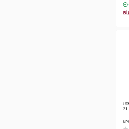
ві
Ле
21
КР