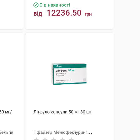
Є в наявності
12236.50
від
грн
КУПИТИ
50 мг/
Літфуло капсули 50 мг 30 шт
ельгія
Пфайзер Менюфекчуринг
Дойчленд