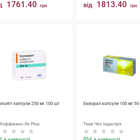
1761.40
1813.40
д
від
грн
грн
КУПИТИ
КУПИТИ
ллсепт капсули 250 мг 100 шт
Екворал капсули 100 мг 50
 Хоффманн-Ля Рош
Тева Чех Індастріз
Є в наявності
Є в наявності