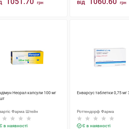
1051.70
1060.60
д
від
грн
грн
КУПИТИ
КУПИТИ
ндімун Неорал капсули 100 мг
Енварсус таблетки 0,75 мг 
 шт
вартіс Фарма Штейн
Роттендорф Фарма
Є в наявності
Є в наявності