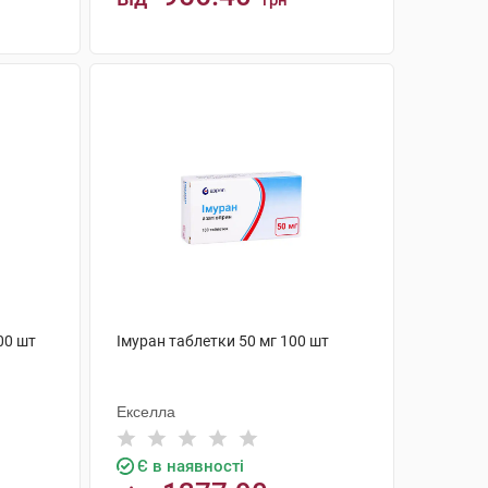
грн
КУПИТИ
00 шт
Імуран таблетки 50 мг 100 шт
Екселла
Є в наявності