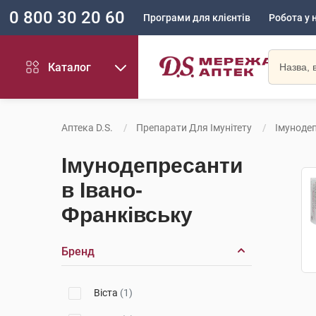
0 800 30 20 60
Програми для клієнтів
Робота у 
Каталог
Аптека D.S.
Препарати Для Імунітету
Імуноде
Імунодепресанти
в Івано-
Франківську
Бренд
Віста
(1)