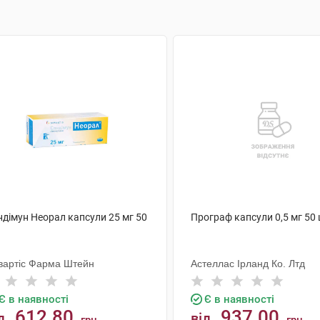
ндімун Неорал капсули 25 мг 50
Програф капсули 0,5 мг 50
вартіс Фарма Штейн
Астеллас Ірланд Ко. Лтд
Є в наявності
Є в наявності
612.80
937.00
д
від