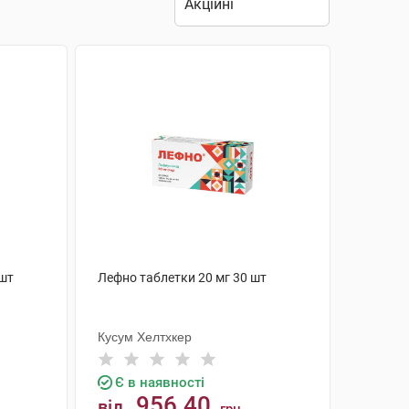
 шт
Лефно таблетки 20 мг 30 шт
Кусум Хелтхкер
Є в наявності
956.40
від