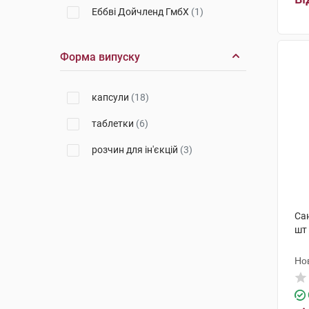
Еббві Дойчленд ГмбХ
(1)
КРКА Фарма
(1)
Форма випуску
Пфайзер Менюфекчуринг
Бельгія
(1)
капсули
(18)
Пфайзер Менюфекчуринг
Дойчленд
(1)
таблетки
(6)
розчин для ін'єкцій
(3)
Са
шт
Но