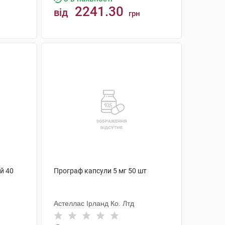
2241.30
від
грн
КУПИТИ
ій 40
Програф капсули 5 мг 50 шт
Астеллас Ірланд Ко. Лтд