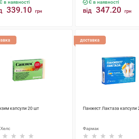
Є в наявності
Є в наявності
339.10
347.20
д
від
грн
грн
КУПИТИ
КУПИТИ
тавка
доставка
нзим капсули 20 шт
Панжест Лактаза капсули 
мХелс
Фармак