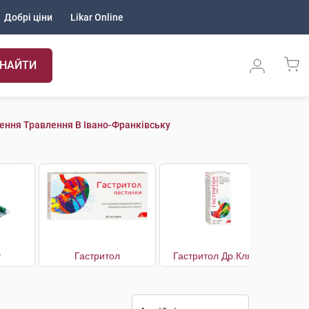
Добрі ціни
Likar Online
НАЙТИ
ння Травлення В Івано-Франківську
т
Гастритол
Гастритол Др.Кляйн