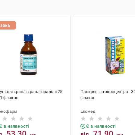
тавка
нкові краплі краплі оральні 25
Панкрен фітоконцентрат 30
 1 флакон
флакон
рнофарм
Екомед
Є в наявності
Є в наявності
53.30
71.90
д
від