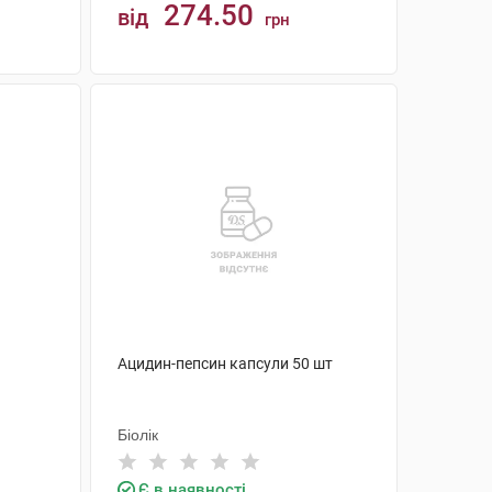
274.50
від
грн
КУПИТИ
Ацидин-пепсин капсули 50 шт
Біолік
Є в наявності