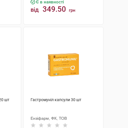
Є в наявності
349.50
від
грн
КУПИТИ
20 шт
Гастромуніл капсули 30 шт
Ензіфарм, ФК, ТОВ