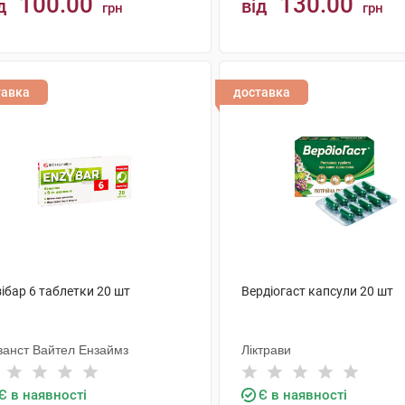
100.00
130.00
д
від
грн
грн
КУПИТИ
КУПИТИ
тавка
доставка
ібар 6 таблетки 20 шт
Вердіогаст капсули 20 шт
ванст Вайтел Ензаймз
Ліктрави
Є в наявності
Є в наявності