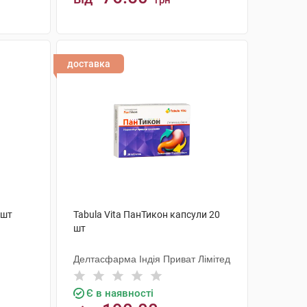
грн
КУПИТИ
доставка
 шт
Tabula Vita ПанТикон капсули 20
шт
Делтасфарма Індія Приват Лімітед
Є в наявності