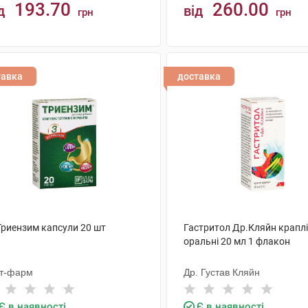
193.70
260.00
д
від
грн
грн
КУПИТИ
КУПИТИ
тавка
доставка
Триензим капсули 20 шт
Гастритол Др.Кляйн краплі
оральні 20 мл 1 флакон
іт-фарм
Др. Густав Кляйн
Є в наявності
Є в наявності