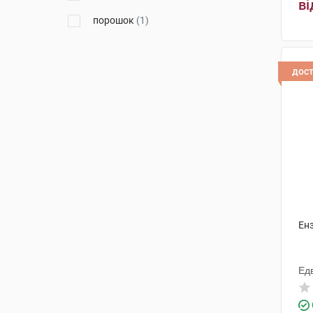
ві
порошок
(1)
дос
Енз
Ед