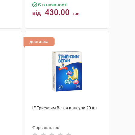
Є в наявності
430.00
від
грн
КУПИТИ
доставка
IF Триензим Веган капсули 20 шт
Форсаж плюс