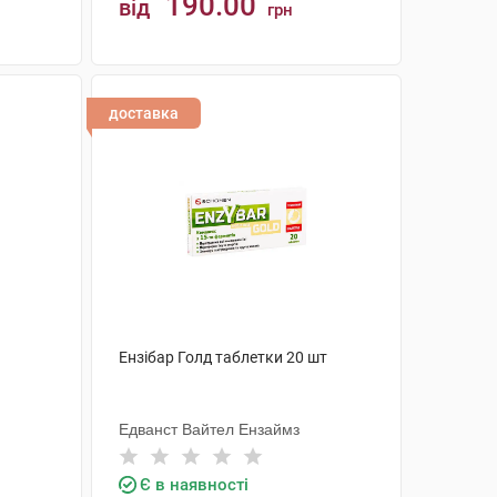
190.00
від
грн
КУПИТИ
доставка
Ензібар Голд таблетки 20 шт
Едванст Вайтел Ензаймз
Є в наявності