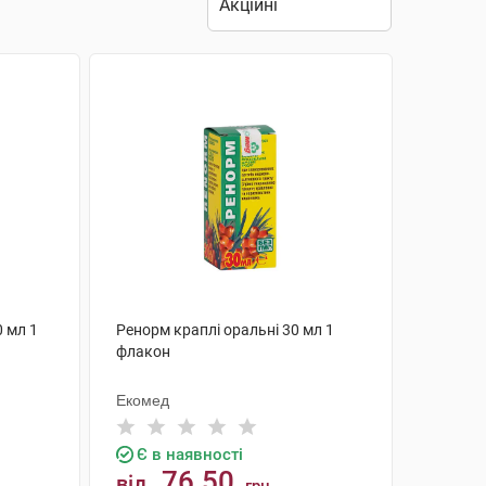
 мл 1
Ренорм краплі оральні 30 мл 1
флакон
Екомед
Є в наявності
76.50
від