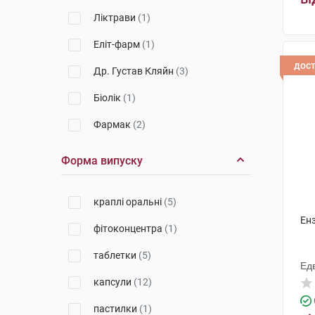
Ліктрави
(1)
Еліт-фарм
(1)
дос
Др. Густав Кляйн
(3)
Біолік
(1)
Фармак
(2)
ЛімХелс
(2)
Форма випуску
Ензіфарм, ФК, ТОВ
(1)
краплі оральні
(5)
Торрент Фармасьютікалс
(1)
Енз
фітоконцентра
(1)
Прімеа
(1)
таблетки
(5)
Форсаж плюс
(1)
Ед
капсули
(12)
Солгар Вітамін енд Херб
(1)
пастилки
(1)
Біотек
(1)