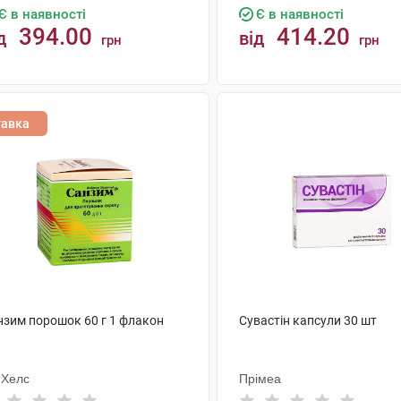
Є в наявності
Є в наявності
394.00
414.20
д
від
грн
грн
КУПИТИ
КУПИТИ
тавка
нзим порошок 60 г 1 флакон
Сувастін капсули 30 шт
мХелс
Прімеа