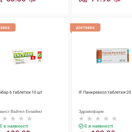
грн
грн
КУПИТИ
КУПИТИ
тавка
доставка
ібар 6 таблетки 10 шт
IF Панкреахол таблетки 20
ванст Вайтел Ензаймз
Здравофарм
Є в наявності
Є в наявності