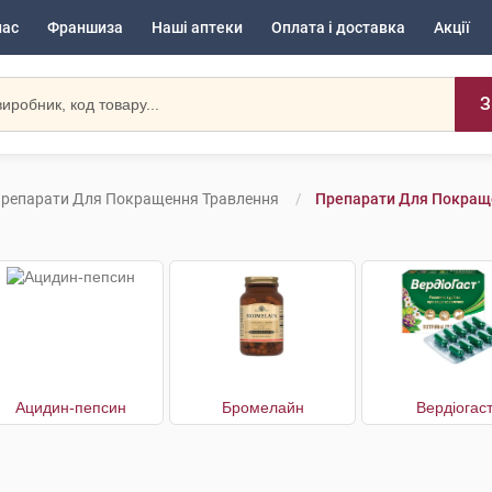
нас
Франшиза
Наші аптеки
Оплата і доставка
Акції
З
репарати Для Покращення Травлення
Препарати Для Покраще
Ацидин-пепсин
Бромелайн
Вердіогас