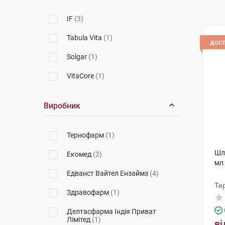
IF
(3)
Tabula Vita
(1)
дос
Solgar
(1)
VitaCore
(1)
Виробник
Тернофарм
(1)
Шлу
Екомед
(2)
мл
Едванст Вайтел Ензаймз
(4)
Те
Здравофарм
(1)
Делтасфарма Індія Приват
Лімітед
(1)
ві