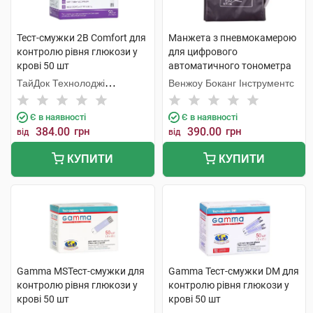
Тест-смужки 2В Comfort для
Манжета з пневмокамерою
контролю рівня глюкози у
для цифрового
крові 50 шт
автоматичного тонометра
велика 32-42 см 1 шт
ТайДок Технолоджі
Венжоу Боканг Інструментс
Корпорейшн
Є в наявності
Є в наявності
384.00
грн
390.00
грн
від
від
КУПИТИ
КУПИТИ
Gamma MSТест-смужки для
Gamma Тест-смужки DM для
контролю рівня глюкози у
контролю рівня глюкози у
крові 50 шт
крові 50 шт