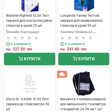
Bionime Rightest ELSA Тест-
Longevita Family Тестові
смужки для контролю рівня
смужки для вимірювання
глюкози в крові 25 шт
глюкози в крові 50 шт
Біонайм Корпорація
Хангжоу Юніверсал
Електронік
Є в наявності
Є в наявності
227.50
грн
241.60
грн
від
від
КУПИТИ
КУПИТИ
Gluco Dr. S AGM- 513S Тест-
Манжета з пневмокамерою
смужки до глюкометра 50
для механічного тонометра
шт
стандартна 24-38 см 1 шт