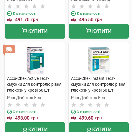
Хандельсгезельшафт
Є в наявності
Є в наявності
491.70
грн
495.50
грн
від
від
КУПИТИ
КУПИТИ
Accu-Chek Active Тест-
Accu-Chek Instant Тест-
смужки для контролю рівня
смужки для контролю рівня
глюкози у крові 50 шт
глюкози у крові 50 шт
Рош Діабетес Кеа
Рош Діабетес Кеа
Є в наявності
Є в наявності
498.00
грн
499.60
грн
від
від
КУПИТИ
КУПИТИ