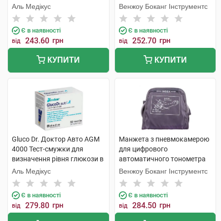
Аль Медікус
Венжоу Боканг Інструментс
Є в наявності
Є в наявності
243.60
грн
252.70
грн
від
від
КУПИТИ
КУПИТИ
Gluco Dr. Доктор Авто AGM
Манжета з пневмокамерою
4000 Тест-смужки для
для цифрового
визначення рівня глюкози в
автоматичного тонометра
крові 50 шт
стандартна 22-32 см 1 шт
Аль Медікус
Венжоу Боканг Інструментс
Є в наявності
Є в наявності
279.80
грн
284.50
грн
від
від