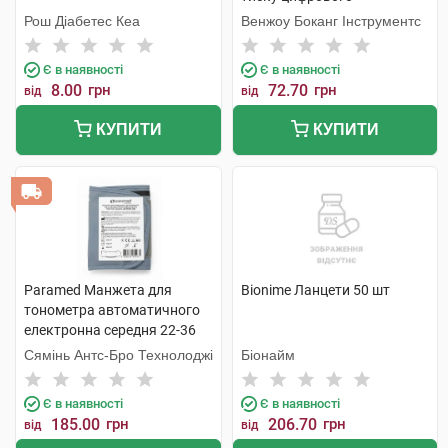
напівавтоматичного, колір
Рош Діабетес Кеа
Венжоу Боканг Інструментс
сірий 1 шт
Є в наявності
Є в наявності
8.00
грн
72.70
грн
від
від
КУПИТИ
КУПИТИ
Paramed Манжета для
Bionime Ланцети 50 шт
тонометра автоматичного
електронна середня 22-36
см 1 шт
Сямінь Антс-Бро Технолоджі
Біонайм
Є в наявності
Є в наявності
185.00
грн
206.70
грн
від
від