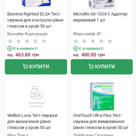
Bionime Rightest ELSA Тест-
Microlife AD-1024 C Адаптер
смужки для контролю рівня
мережевий 1 шт
глюкози в крові 50 шт
Біонайм Корпорація
Мікролайф AГ
Є в наявності
Є в наявності
463.80
грн
480.00
грн
від
від
КУПИТИ
КУПИТИ
Wellion Luna Тест-смужки
OneTouch Ultra Plus Тест-
для визначення рівня
смужки для вимірювання
глюкози у крові 50 шт
рівня глюкози в крові 50 шт
Мед Траст
Лайфскан Скотланд