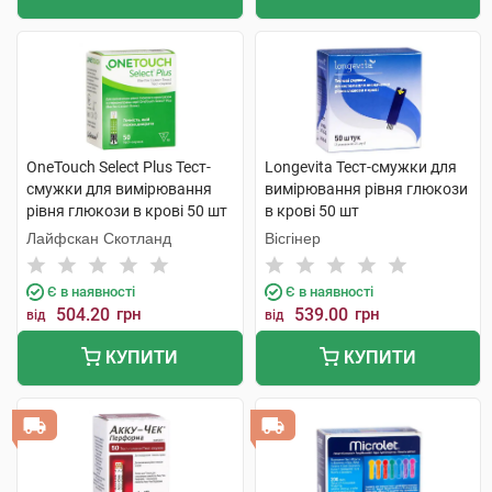
OneTouch Select Plus Тест-
Longevita Тест-смужки для
смужки для вимірювання
вимірювання рівня глюкози
рівня глюкози в крові 50 шт
в крові 50 шт
Лайфскан Скотланд
Вісгінер
Є в наявності
Є в наявності
504.20
грн
539.00
грн
від
від
КУПИТИ
КУПИТИ