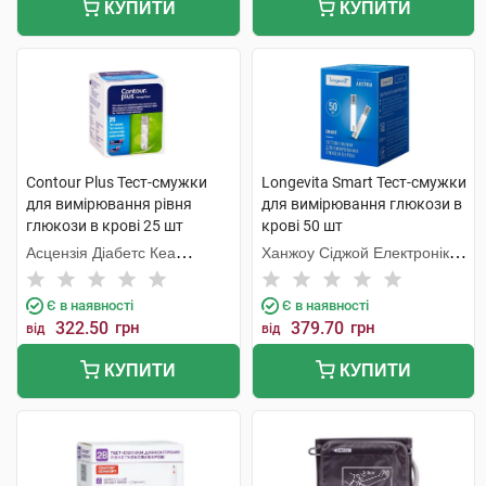
КУПИТИ
КУПИТИ
Contour Plus Тест-смужки
Longevita Smart Тест-смужки
для вимірювання рівня
для вимірювання глюкози в
глюкози в крові 25 шт
крові 50 шт
Асцензія Діабетс Кеа
Ханжоу Сіджой Електронікс
Холдінгс
енд Інструментс Ко
Є в наявності
Є в наявності
322.50
грн
379.70
грн
від
від
КУПИТИ
КУПИТИ