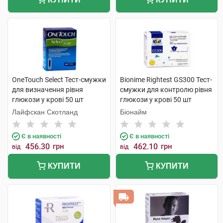
OneTouch Select Тест-смужки
Bionime Rightest GS300 Тест-
для визначення рівня
смужки для контролю рівня
глюкози у крові 50 шт
глюкози у крові 50 шт
Лайфскан Скотланд
Біонайм
Є в наявності
Є в наявності
456.30
грн
462.10
грн
від
від
КУПИТИ
КУПИТИ