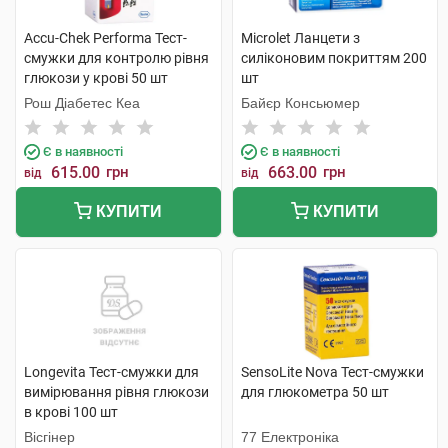
Accu-Chek Performa Тест-
Microlet Ланцети з
смужки для контролю рівня
силіконовим покриттям 200
глюкози у крові 50 шт
шт
Рош Діабетес Кеа
Байєр Консьюмер
Є в наявності
Є в наявності
615.00
грн
663.00
грн
від
від
КУПИТИ
КУПИТИ
Longevita Тест-смужки для
SensoLite Nova Тест-смужки
вимірювання рівня глюкози
для глюкометра 50 шт
в крові 100 шт
Вісгінер
77 Електроніка