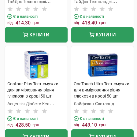
ТайДок Технолоджі
ТайДок Технолоджі
Корпорейшн
Корпорейшн
Є в наявності
Є в наявності
414.30
грн
418.40
грн
від
від
КУПИТИ
КУПИТИ
Contour Plus Тест-смужки
OneTouch Ultra Тест-смужки
для вимірювання рівня
для вимірювання рівня
глюкози в крові 50 шт
глюкози в крові 50 шт
Асцензія Діабетс Кеа
Лайфскан Скотланд
Холдінгс
Є в наявності
Є в наявності
428.50
грн
449.10
грн
від
від
КУПИТИ
КУПИТИ