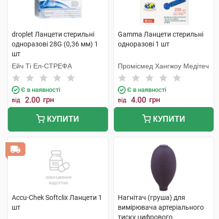
droplet Ланцети стерильні
Gamma Ланцети стерильні
одноразові 28G (0,36 мм) 1
одноразові 1 шт
шт
Ейч Ті Ел-СТРЕФА
Промісмед Хангжоу Медітеч
Є в наявності
Є в наявності
2.00
грн
4.00
грн
від
від
КУПИТИ
КУПИТИ
Accu-Chek Softclix Ланцети 1
Нагнітач (груша) для
шт
вимірювача артеріального
тиску цифрового