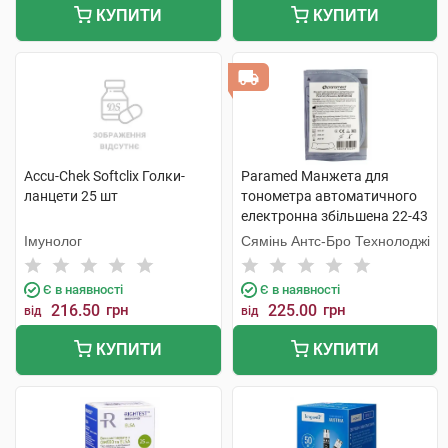
КУПИТИ
КУПИТИ
Accu-Chek Softclix Голки-
Paramed Манжета для
ланцети 25 шт
тонометра автоматичного
електронна збільшена 22-43
см 1 шт
Імунолог
Сямінь Антс-Бро Технолоджі
Є в наявності
Є в наявності
216.50
грн
225.00
грн
від
від
КУПИТИ
КУПИТИ