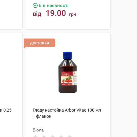
Є в наявності
19.00
від
грн
КУПИТИ
доставка
и 0,25
Глоду настойка Arbor Vitae 100 мл
1 флакон
Віола