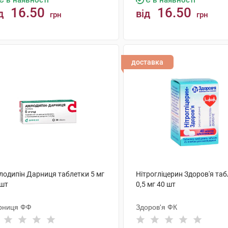
Є в наявності
Є в наявності
16.50
16.50
д
від
грн
грн
КУПИТИ
КУПИТИ
доставка
лодипін Дарниця таблетки 5 мг
Нітрогліцерин Здоров'я та
 шт
0,5 мг 40 шт
рниця ФФ
Здоров'я ФК