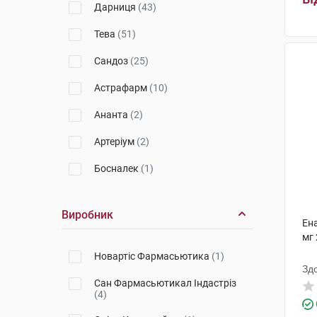
Дарниця
(43)
Препарати для очищення судин
Тева
(51)
Препарати для покращення
кровообігу
Сандоз
(25)
Препарати при інфаркті міокарда
Астрафарм
(10)
Препарати при серцевій
Ананта
(2)
недостатності
Артеріум
(2)
Препарати при стенокардії
Босналек
(1)
Судинорозширювальні препарати
Тева SR
(1)
Виробник
Санофі
(2)
Ен
мг 
Асіно
(2)
Новартіс Фармасьютика
(1)
Зд
IF
(1)
Сан Фармасьютикал Індастріз
(4)
Грибна аптечка
(1)