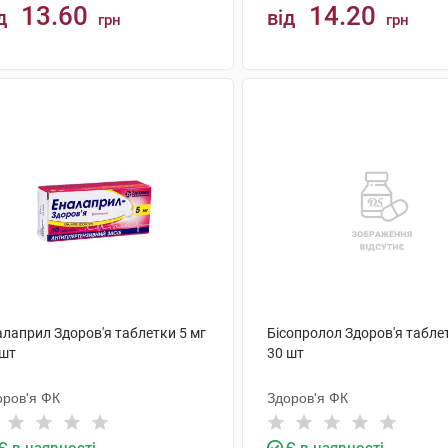
13.60
14.20
д
від
грн
грн
КУПИТИ
КУПИТИ
алаприл Здоров'я таблетки 5 мг
Бісопролол Здоров'я табле
 шт
30 шт
оров'я ФК
Здоров'я ФК