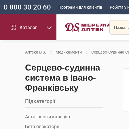
0 800 30 20 60
Програми для клієнтів
Робота у 
Каталог
Аптека D.S.
Медикаменти
Серцево-Судинна С
Серцево-судинна
система в Івано-
Франківську
Підкатегорії
Антагоністи кальцію
Бета-блокатори