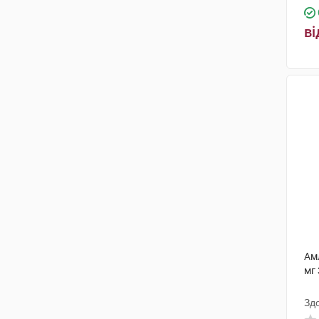
Санека Фармасьютікалз
(6)
ві
Санофі Вінтроп Індастріа
(8)
ФарКоС
(3)
Красота та Здоров'я
(2)
Тева Чех Індастріз
(3)
Менаріні Мануфактурінг
(4)
Мікрохім
(20)
Лабораторіос Ліконса
(3)
ЕЙМ
(1)
Актавіс
(6)
Ам
мг 
Ривофарм
(1)
Зд
Інтерхім
(3)