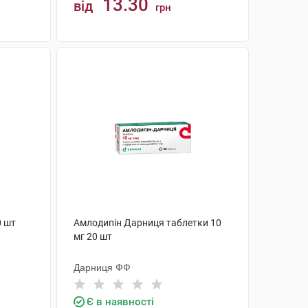
13.30
від
грн
КУПИТИ
0 шт
Амлодипін Дарниця таблетки 10
мг 20 шт
Дарниця ФФ
Є в наявності