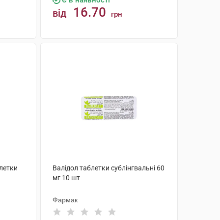
Є в наявності
16.70
від
грн
КУПИТИ
блетки
Валідол таблетки сублінгвальні 60
мг 10 шт
Фармак