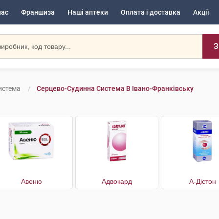
нас
Франшиза
Наші аптеки
Оплата і доставка
Акції
З
истема
Серцево-Судинна Система В Івано-Франківську
Авеню
Адвокард
А-Дістон