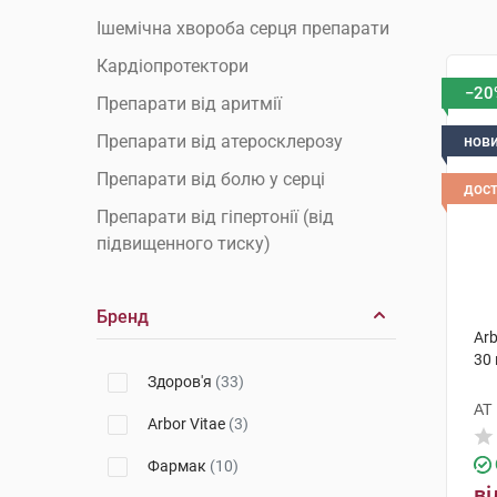
Ішемічна хвороба серця препарати
Кардіопротектори
−20
Препарати від аритмії
Препарати від атеросклерозу
нов
Препарати від болю у серці
дос
Препарати від гіпертонії (від
підвищенного тиску)
Препарати від гіпотонії (від
низького тиску)
Бренд
Arb
Препарати від міокардиту
30
Препарати від тахікардії
Здоров'я
(33)
АТ
Препарати для зміцнення судин
Arbor Vitae
(3)
Препарати для зниження
Фармак
(10)
холестерину
ві