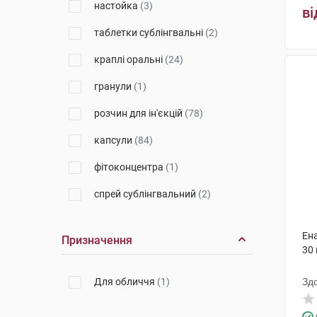
настойка
(3)
ві
Кусум Фарм
(26)
таблетки сублінгвальні
(2)
Тева Оперейшнз Поланд
(6)
краплі оральні
(24)
ДКП Фармацевтична фабрика
(1)
гранули
(1)
Тева
(19)
розчин для ін'єкцій
(78)
Лек Фармасьютикалс д.д.
(2)
капсули
(84)
Балканфарма-Дупниця
(10)
фітоконцентра
(1)
Лек Фармацевтична компанія
спрей сублінгвальний
(2)
(21)
таблетки жувальні
(3)
Салютас Фарма
(13)
Ен
Призначення
розчин для інфузій
(6)
30
Тернофарм
(4)
розчин для внутрівенного
Егіс
(31)
Для обличчя
(1)
Зд
введення
(1)
Агрофарм
(1)
краплі
(1)