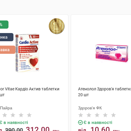
%
инка
тавка
or Vitae Кардіо Актив таблетки
Атенолол Здоров'я таблетк
 шт
20 шт
 Пайра
Здоров'я ФК
Є в наявності
Є в наявності
312.00
10.60
д
390.00
від