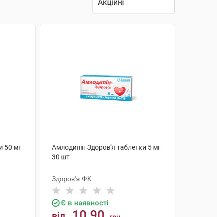
и 50 мг
Амлодипін Здоров'я таблетки 5 мг
30 шт
Здоров'я ФК
Є в наявності
10.90
від