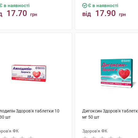
Є в наявності
Є в наявності
17.70
17.90
д
від
грн
грн
КУПИТИ
КУПИТИ
лодипін Здоров'я таблетки 10
Дигоксин Здоров'я таблетк
30 шт
мг 50 шт
оров'я ФК
Здоров'я ФК