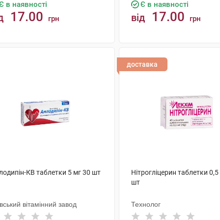
Є в наявності
Є в наявності
17.00
17.00
д
від
грн
грн
КУПИТИ
КУПИТИ
доставка
лодипін-КВ таблетки 5 мг 30 шт
Нітрогліцерин таблетки 0,5
шт
вський вітамінний завод
Технолог