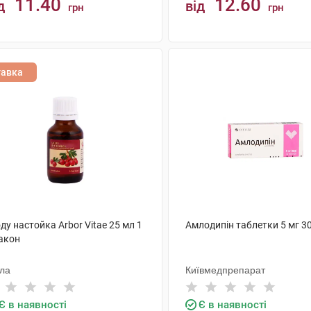
11.40
12.60
д
від
грн
грн
КУПИТИ
КУПИТИ
тавка
ду настойка Arbor Vitae 25 мл 1
Амлодипін таблетки 5 мг 3
акон
ола
Київмедпрепарат
Є в наявності
Є в наявності