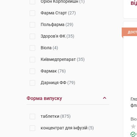
Оріон Корпорейшн
(1)
ві
Solgar
(2)
Фарма Старт
(27)
VitaCore
(1)
Польфарма
(29)
Новофарм
(1)
дос
Здоров'я ФК
(35)
Віола
(4)
Київмедпрепарат
(35)
Фармак
(76)
Дарниця ФФ
(79)
Борщагівський ХФЗ
(38)
Форма випуску
Гло
фл
Київський вітамінний завод
(54)
таблетки
(875)
Ві
Технолог
(11)
концентрат для інфузій
(5)
Дослідний завод ГНЦЛС
(9)