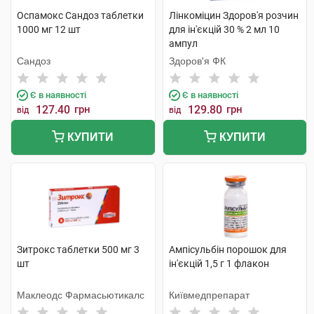
Оспамокс Сандоз таблетки
Лінкоміцин Здоров'я розчин
1000 мг 12 шт
для ін'єкцій 30 % 2 мл 10
ампул
Сандоз
Здоров'я ФК
Є в наявності
Є в наявності
127.40
грн
129.80
грн
від
від
КУПИТИ
КУПИТИ
Зитрокс таблетки 500 мг 3
Ампісульбін порошок для
шт
ін'єкцій 1,5 г 1 флакон
Маклеодс Фармасьютикалс
Київмедпрепарат