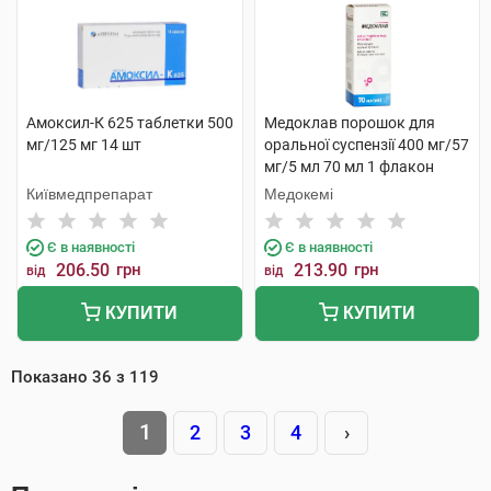
Амоксил-К 625 таблетки 500
Медоклав порошок для
мг/125 мг 14 шт
оральної суспензії 400 мг/57
мг/5 мл 70 мл 1 флакон
Київмедпрепарат
Медокемі
Є в наявності
Є в наявності
206.50
грн
213.90
грн
від
від
КУПИТИ
КУПИТИ
Показано
36
з
119
1
2
3
4
›