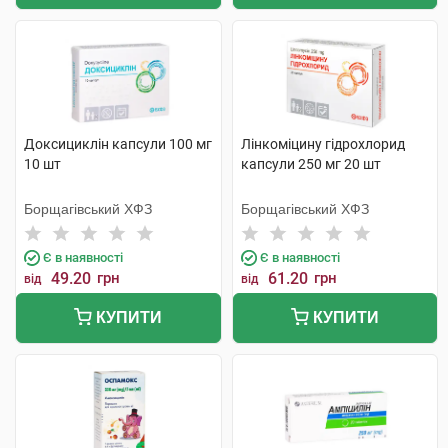
Доксициклін капсули 100 мг
Лінкоміцину гідрохлорид
10 шт
капсули 250 мг 20 шт
Борщагівський ХФЗ
Борщагівський ХФЗ
Є в наявності
Є в наявності
49.20
грн
61.20
грн
від
від
КУПИТИ
КУПИТИ