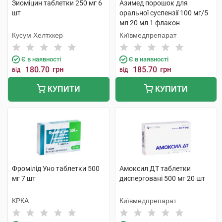
Зиоміцин таблетки 250 мг 6
Азимед порошок для
шт
оральної суспензії 100 мг/5
мл 20 мл 1 флакон
Кусум Хелтхкер
Київмедпрепарат
Є в наявності
Є в наявності
180.70
грн
185.70
грн
від
від
КУПИТИ
КУПИТИ
Фромілід Уно таблетки 500
Амоксил ДТ таблетки
мг 7 шт
дисперговані 500 мг 20 шт
КРКА
Київмедпрепарат