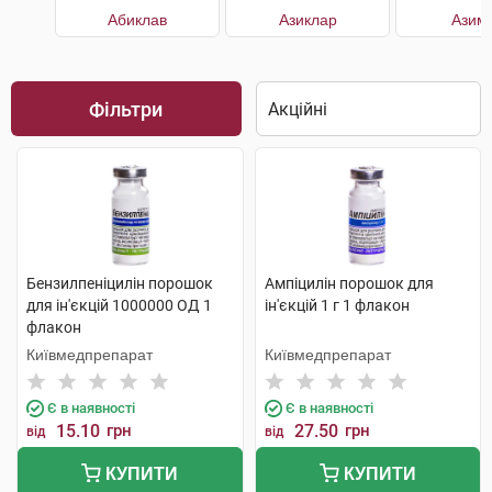
Абиклав
Азиклар
Азим
Фільтри
Бензилпеніцилін порошок
Ампіцилін порошок для
для ін'єкцій 1000000 ОД 1
ін'єкцій 1 г 1 флакон
флакон
Київмедпрепарат
Київмедпрепарат
Є в наявності
Є в наявності
15.10
грн
27.50
грн
від
від
КУПИТИ
КУПИТИ