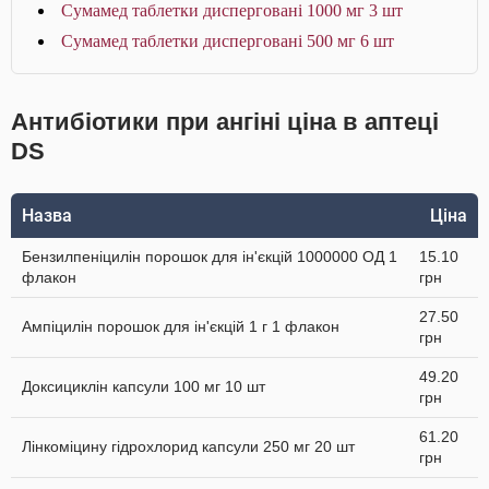
Сумамед таблетки дисперговані 1000 мг 3 шт
Сумамед таблетки дисперговані 500 мг 6 шт
Антибіотики при ангіні ціна в аптеці
DS
Назва
Ціна
Бензилпеніцилін порошок для ін'єкцій 1000000 ОД 1
15.10
флакон
грн
27.50
Ампіцилін порошок для ін'єкцій 1 г 1 флакон
грн
49.20
Доксициклін капсули 100 мг 10 шт
грн
61.20
Лінкоміцину гідрохлорид капсули 250 мг 20 шт
грн