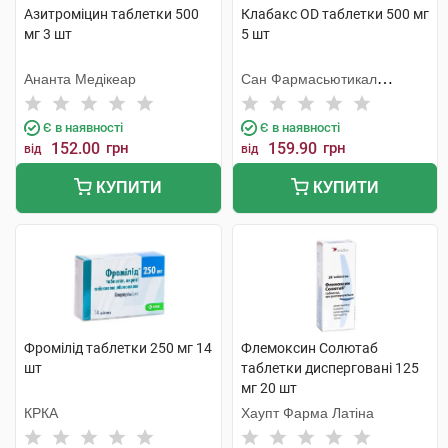
Азитроміцин таблетки 500
Клабакс OD таблетки 500 мг
мг 3 шт
5 шт
Ананта Медікеар
Сан Фармасьютикал
Індастріз
Є в наявності
Є в наявності
152.00
грн
159.90
грн
від
від
КУПИТИ
КУПИТИ
Фромілід таблетки 250 мг 14
Флемоксин Солютаб
шт
таблетки дисперговані 125
мг 20 шт
КРКА
Хаупт Фарма Латіна