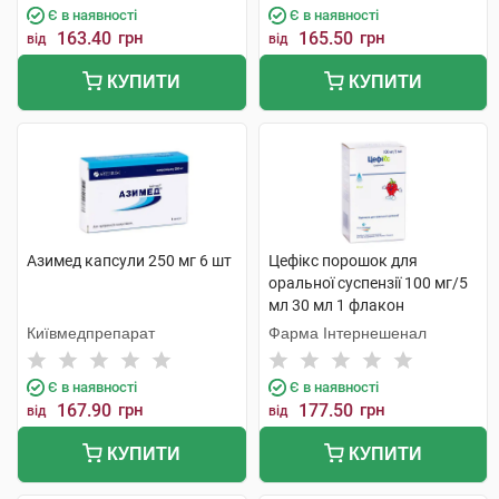
Є в наявності
Є в наявності
163.40
грн
165.50
грн
від
від
КУПИТИ
КУПИТИ
Азимед капсули 250 мг 6 шт
Цефікс порошок для
оральної суспензії 100 мг/5
мл 30 мл 1 флакон
Київмедпрепарат
Фарма Інтернешенал
Є в наявності
Є в наявності
167.90
грн
177.50
грн
від
від
КУПИТИ
КУПИТИ