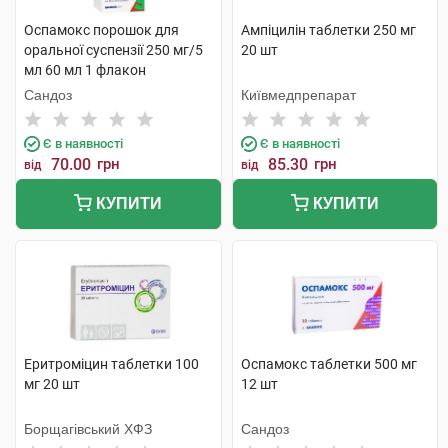
Оспамокс порошок для
Ампіцилін таблетки 250 мг
оральної суспензії 250 мг/5
20 шт
мл 60 мл 1 флакон
Сандоз
Київмедпрепарат
Є в наявності
Є в наявності
70.00
грн
85.30
грн
від
від
КУПИТИ
КУПИТИ
Еритроміцин таблетки 100
Оспамокс таблетки 500 мг
мг 20 шт
12 шт
Борщагівський ХФЗ
Сандоз