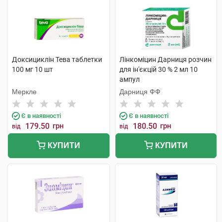
Доксициклін Тева таблетки
Лінкоміцин Дарниця розчин
100 мг 10 шт
для ін'єкцій 30 % 2 мл 10
ампул
Меркле
Дарниця ФФ
Є в наявності
Є в наявності
179.50
грн
180.50
грн
від
від
КУПИТИ
КУПИТИ