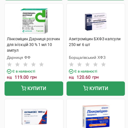
Лінкоміцин Дарниця розчин
Азитроміцин БХФЗ капсули
для ін'єкцій 30 % 1 мл 10
250 мг 6 шт
ампул
Дарниця ФФ
Борщагівський ХФЗ
Є в наявності
Є в наявності
119.00
грн
120.60
грн
від
від
КУПИТИ
КУПИТИ