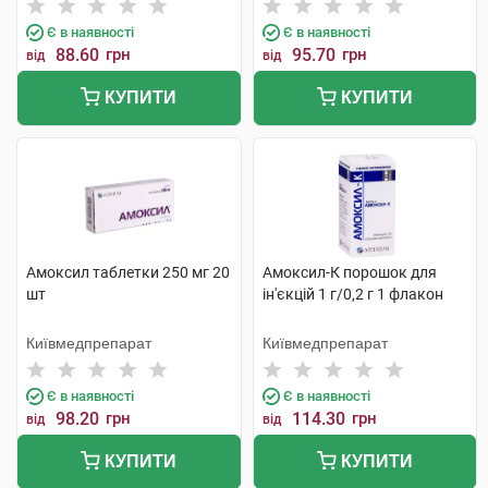
Є в наявності
Є в наявності
88.60
грн
95.70
грн
від
від
КУПИТИ
КУПИТИ
Амоксил таблетки 250 мг 20
Амоксил-К порошок для
шт
ін'єкцій 1 г/0,2 г 1 флакон
Київмедпрепарат
Київмедпрепарат
Є в наявності
Є в наявності
98.20
грн
114.30
грн
від
від
КУПИТИ
КУПИТИ