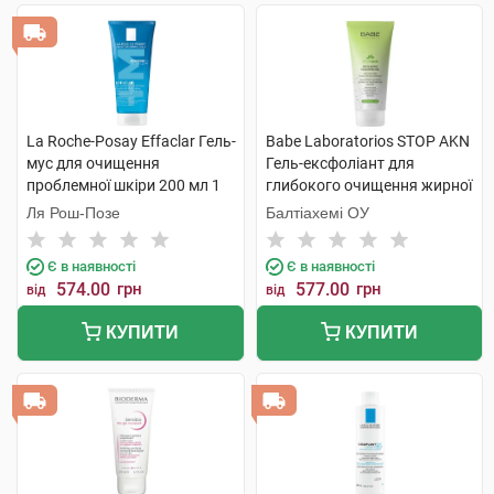
La Roche-Posay Effaclar Гель-
Babe Laboratorios STOP AKN
мус для очищення
Гель-ексфоліант для
проблемної шкіри 200 мл 1
глибокого очищення жирної
туба
та проблемної шкіри 200 мл
Ля Рош-Позе
Балтіахемі ОУ
1 туба
Є в наявності
Є в наявності
574.00
грн
577.00
грн
від
від
КУПИТИ
КУПИТИ