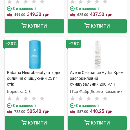
Інтернаціональ
Є в наявності
Є в наявності
349.30
437.50
грн
грн
від
499.00
від
625.00
КУПИТИ
КУПИТИ
−30%
−25%
Babaria Neurobeauty стік для
Avene Cleanance Hydra Крем
обличчя очищуючий 25 г 1
заспокійливий
стік
очищувальний 200 мл 1
флакон
Беріоска С.Л.
П'єр Фабр Дермо-Косметик
Є в наявності
Є в наявності
505.40
440.25
грн
грн
від
722.00
від
587.00
КУПИТИ
КУПИТИ