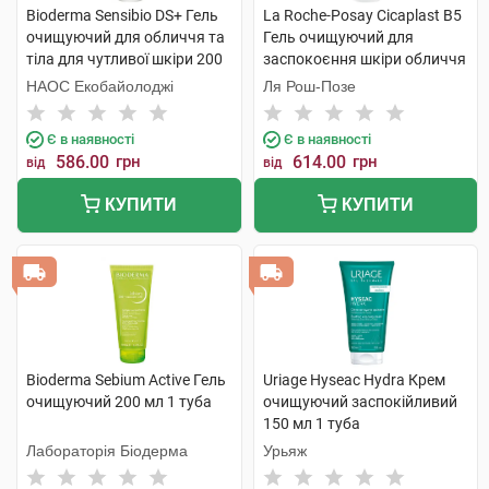
Bioderma Sensibio DS+ Гель
La Roche-Posay Cicaplast B5
очищуючий для обличчя та
Гель очищуючий для
тіла для чутливої шкіри 200
заспокоєння шкіри обличчя
мл 1 туба
та тіла 200 мл 1 флакон
НАОС Екобайолоджі
Ля Рош-Позе
Є в наявності
Є в наявності
586.00
грн
614.00
грн
від
від
КУПИТИ
КУПИТИ
Bioderma Sebium Active Гель
Uriage Hyseac Hydra Крем
очищуючий 200 мл 1 туба
очищуючий заспокійливий
150 мл 1 туба
Лабораторія Біодерма
Урьяж