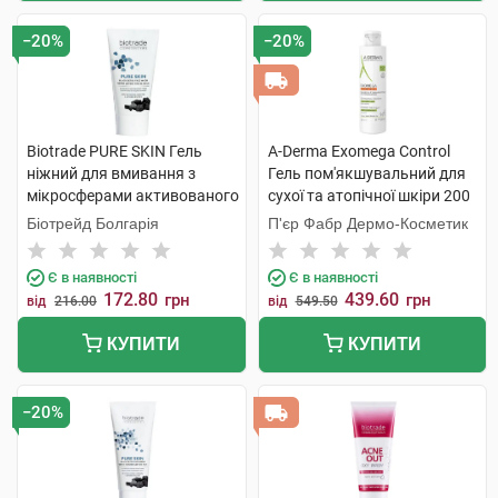
−20%
−20%
Biotrade PURE SKIN Гель
A-Derma Exomega Control
ніжний для вмивання з
Гель пом'якшувальний для
мікросферами активованого
сухої та атопічної шкіри 200
вугілля та молочною
мл 1 флакон
Біотрейд Болгарія
П'єр Фабр Дермо-Косметик
кислотою 50 мл 1 туба
Є в наявності
Є в наявності
172.80
439.60
грн
грн
від
216.00
від
549.50
КУПИТИ
КУПИТИ
−20%