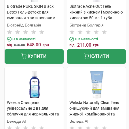
Biotrade PURE SKIN Black
Biotrade Acne Out Гель
Detox Гель-детокс для
ніжний з киснем і молочною
вмивання з активованим
кислотою 50 мл 1 туба
вугіллям та молочною
Біотрейд Болгарія
Біотрейд Болгарія
кислотою 200 мл 1 туба
Є в наявності
Є в наявності
648.00
грн
211.00
грн
від
810.00
від
КУПИТИ
КУПИТИ
Weleda Очищення
Weleda Naturally Clear Гель
універсальне 2 в1 для
очищуючий для вмивання
обличчя для нормальної та
жирної, комбінованої та
змішаної шкіри 100 мл 1
проблемної шкіри 100 мл 1
Веледа АГ
Веледа АГ
флакон
туба