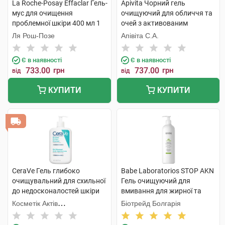
La Roche-Posay Effaclar Гель-
Apivita Чорний гель
мус для очищення
очищуючий для обличчя та
проблемної шкіри 400 мл 1
очей з активованим
флакон
вугіллям та прополісом 150
Ля Рош-Позе
Апівіта С.А.
мл 1 туба
Є в наявності
Є в наявності
733.00
грн
737.00
грн
від
від
КУПИТИ
КУПИТИ
CeraVe Гель глибоко
Babe Laboratorios STOP AKN
очищувальний для схильної
Гель очищуючий для
до недосконалостей шкіри
вмивання для жирної та
обличчя та тіла 473 мл 1
проблемної шкіри 400 мл 1
Косметік Актів
Біотрейд Болгарія
флакон
флакон
Інтернаціональ