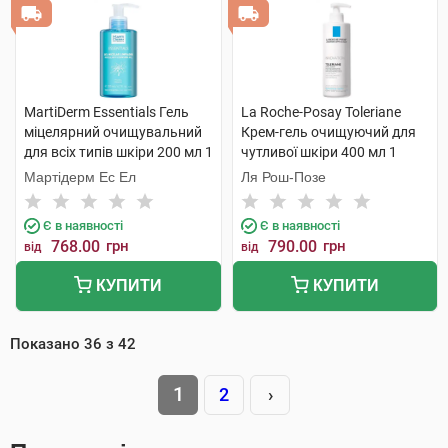
MartiDerm Essentials Гель
La Roche-Posay Toleriane
міцелярний очищувальний
Крем-гель очищуючий для
для всіх типів шкіри 200 мл 1
чутливої шкіри 400 мл 1
флакон
флакон
Мартідерм Ес Ел
Ля Рош-Позе
Є в наявності
Є в наявності
768.00
грн
790.00
грн
від
від
КУПИТИ
КУПИТИ
Показано
36
з
42
1
2
›