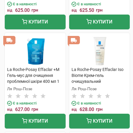
Є в наявності
Є в наявності
625.00
грн
625.50
грн
від
від
КУПИТИ
КУПИТИ
La Roche-Posay Effaclar +М
La Roche-Posay Effaclar Iso
Гель-мус для очищення
Biome Крем-гель
проблемної шкіри 400 мл 1
очищувальний
пакет
заспокійливий для
Ля Рош-Позе
Ля Рош-Позе
зневодненої чутливої шкіри
обличчя та тіла 200 мл 1
Є в наявності
Є в наявності
туба
627.00
грн
628.00
грн
від
від
КУПИТИ
КУПИТИ