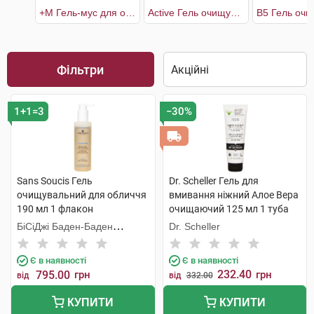
+М Гель-мус для очищення проблемної шкіри
Active Гель очищуючий
Фільтри
1+1=3
−30%
Sans Soucis Гель
Dr. Scheller Гель для
очищувальний для обличчя
вмивання ніжний Алое Вера
190 мл 1 флакон
очищаючий 125 мл 1 туба
БіСіДжі Баден-Баден
Dr. Scheller
Косметікс Груп Гмбх
Є в наявності
Є в наявності
232.40
795.00
грн
грн
від
від
332.00
КУПИТИ
КУПИТИ