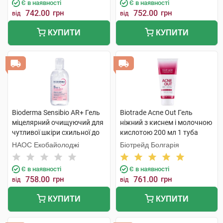
Є в наявності
Є в наявності
742.00
грн
752.00
грн
від
від
КУПИТИ
КУПИТИ
Bioderma Sensibio АR+ Гель
Biotrade Acne Out Гель
міцелярний очищуючий для
ніжний з киснем і молочною
чутливої шкіри схильної до
кислотою 200 мл 1 туба
почервонінь 250 мл 1
НАОС Екобайолоджі
Біотрейд Болгарія
флакон
Є в наявності
Є в наявності
758.00
грн
761.00
грн
від
від
КУПИТИ
КУПИТИ