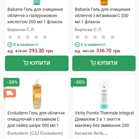
Babaria Гель для очищення
Babaria Гель для очищення
обличчя з гіалуроновою
обличчя з вітаміном С 200
кислотою 200 мл 1 флакон
мл 1 флакон
Беріоска С.Л.
Беріоска С.Л.
Є в наявності
Є в наявності
293.30
336.70
грн
грн
від
419.00
від
481.00
КУПИТИ
КУПИТИ
−30%
−30%
Evoluderm Гель для обличчя
Vichy Purete Thermale Integral
очищуючий з вітаміном C
Демакіяж 3 в 1 зняття
для сяйва шкіри 500 мл 1
макіяжу без змивання 200
флакон
мл 1 туба
Evoluderm (C2J Evoluderm)
Косметік Актів