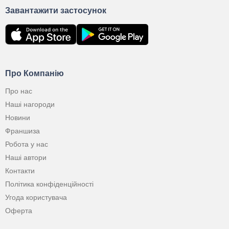
Завантажити застосунок
Про Компанію
Про нас
Наші нагороди
Новини
Франшиза
Робота у нас
Наші автори
Контакти
Політика конфіденційності
Угода користувача
Оферта