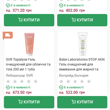
Є в наявності
Є в наявності
371.20
грн
402.00
грн
від
від
КУПИТИ
КУПИТИ
SVR Topialyse Гель
Babe Laboratorios STOP AKN
очищуючий для обличчя та
Гель очищуючий для
тіла 200 мл 1 туба
вмивання для жирної та
проблемної шкіри 200 мл 1
Ляборатуар SVR
Біотрейд Болгарія
туба
Є в наявності
Є в наявності
473.50
грн
522.00
грн
від
від
КУПИТИ
КУПИТИ