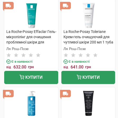
La Roche-Posay Effaclar Гель-
La Roche-Posay Toleriane
мікропілінг для очищення
Крем-гель очищуючий для
проблемної шкіри для
чутливої шкіри 200 мл 1 туба
зменшення стійких недоліків
Ля Рош-Позе
Ля Рош-Позе
200 мл 1 туба
Є в наявності
Є в наявності
632.00
грн
641.00
грн
від
від
КУПИТИ
КУПИТИ