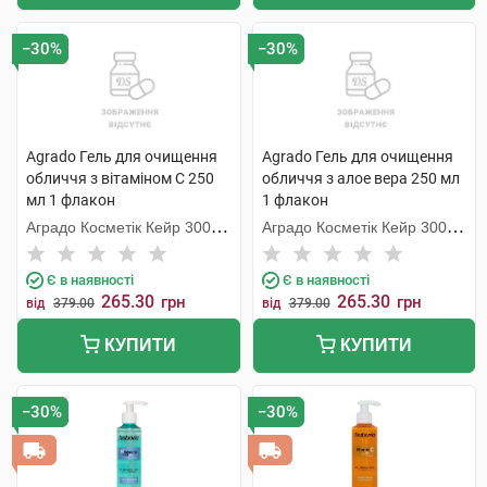
−30%
−30%
Agrado Гель для очищення
Agrado Гель для очищення
обличчя з вітаміном С 250
обличчя з алое вера 250 мл
мл 1 флакон
1 флакон
Аградо Косметік Кейр 3000
Аградо Косметік Кейр 3000
С.Л.У.
С.Л.У.
Є в наявності
Є в наявності
265.30
265.30
грн
грн
від
379.00
від
379.00
КУПИТИ
КУПИТИ
−30%
−30%