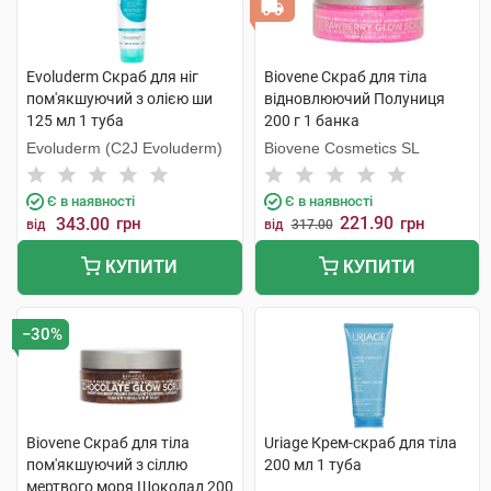
Evoluderm Скраб для ніг
Biovene Скраб для тіла
пом'якшуючий з олією ши
відновлюючий Полуниця
125 мл 1 туба
200 г 1 банка
Evoluderm (C2J Evoluderm)
Biovene Cosmetics SL
Є в наявності
Є в наявності
221.90
343.00
грн
грн
від
від
317.00
КУПИТИ
КУПИТИ
−30%
Biovene Скраб для тіла
Uriage Крем-скраб для тіла
пом'якшуючий з сіллю
200 мл 1 туба
мертвого моря Шоколад 200