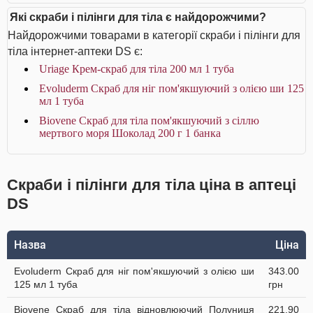
Які скраби і пілінги для тіла є найдорожчими?
Найдорожчими товарами в категорії скраби і пілінги для
тіла інтернет-аптеки DS є:
Uriage Крем-скраб для тіла 200 мл 1 туба
Evoluderm Скраб для ніг пом'якшуючий з олією ши 125
мл 1 туба
Biovene Скраб для тіла пом'якшуючий з сіллю
мертвого моря Шоколад 200 г 1 банка
Скраби і пілінги для тіла ціна в аптеці
DS
Назва
Ціна
Evoluderm Скраб для ніг пом'якшуючий з олією ши
343.00
125 мл 1 туба
грн
Biovene Скраб для тіла відновлюючий Полуниця
221.90