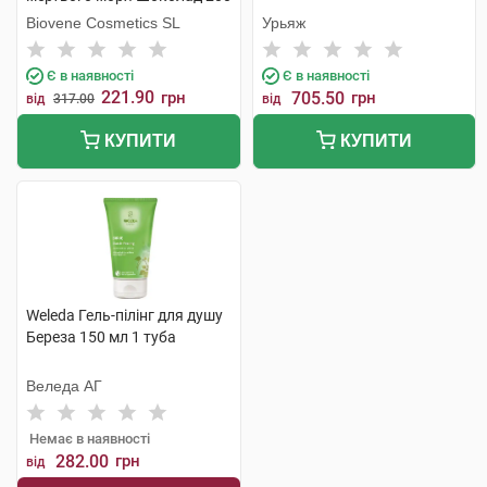
г 1 банка
Biovene Cosmetics SL
Урьяж
Є в наявності
Є в наявності
221.90
грн
705.50
грн
від
317.00
від
КУПИТИ
КУПИТИ
Weleda Гель-пілінг для душу
Береза 150 мл 1 туба
Веледа АГ
Немає в наявності
282.00
грн
від