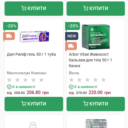
КУПИТИ
КУПИТИ
−20%
−20%
NEW
Дип Риліф гель 50 г 1 туба
Arbor Vitae Живокост
бальзам для тіла 50 г 1
банка
Ментолатум Компані
Віола
Є в наявності
Є в наявності
206.80
220.00
грн
грн
від
258.50
від
275.00
КУПИТИ
КУПИТИ