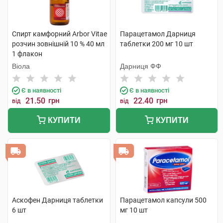
Спирт камфорний Arbor Vitae
Парацетамол Дарниця
розчин зовнішній 10 % 40 мл
таблетки 200 мг 10 шт
1 флакон
Віола
Дарниця ФФ
Є в наявності
Є в наявності
21.50
грн
22.40
грн
від
від
КУПИТИ
КУПИТИ
Аскофен Дарниця таблетки
Парацетамол капсули 500
6 шт
мг 10 шт