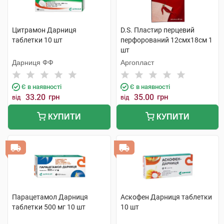
Цитрамон Дарниця
D.S. Пластир перцевий
таблетки 10 шт
перфорований 12смх18см 1
шт
Дарниця ФФ
Аргопласт
Є в наявності
Є в наявності
33.20
грн
35.00
грн
від
від
КУПИТИ
КУПИТИ
Парацетамол Дарниця
Аскофен Дарниця таблетки
таблетки 500 мг 10 шт
10 шт