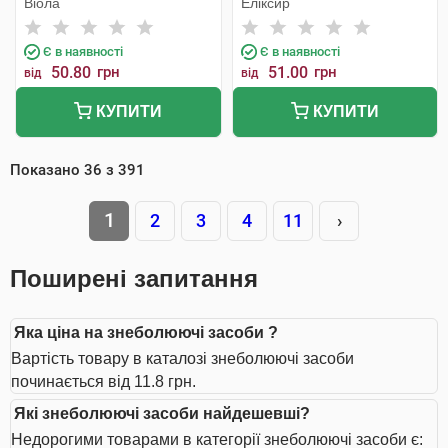
Віола
Еліксир
Є в наявності
Є в наявності
50.80
грн
51.00
грн
від
від
КУПИТИ
КУПИТИ
Показано
36
з
391
1
2
3
4
11
›
Поширені запитання
Яка ціна на знеболюючі засоби ?
Вартість товару в каталозі знеболюючі засоби
починається від 11.8 грн.
Які знеболюючі засоби найдешевші?
Недорогими товарами в категорії знеболюючі засоби є: