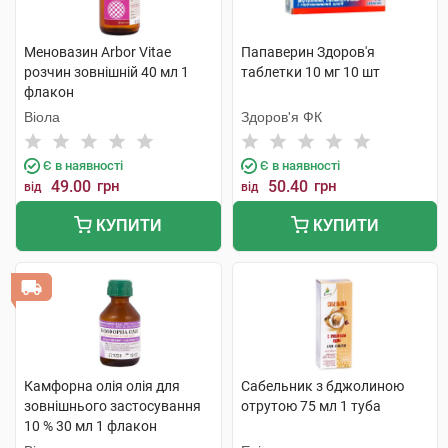
Меновазин Arbor Vitae
Папаверин Здоров'я
розчин зовнішній 40 мл 1
таблетки 10 мг 10 шт
флакон
Віола
Здоров'я ФК
Є в наявності
Є в наявності
49.00
грн
50.40
грн
від
від
КУПИТИ
КУПИТИ
Камфорна олія олія для
Сабельник з бджолиною
зовнішнього застосування
отрутою 75 мл 1 туба
10 % 30 мл 1 флакон