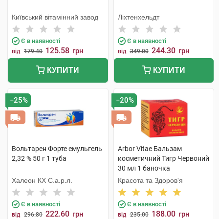
Київський вітамінний завод
Ліхтенхельдт
Є в наявності
Є в наявності
125.58
244.30
грн
грн
від
179.40
від
349.00
КУПИТИ
КУПИТИ
−25%
−20%
Вольтарен Форте емульгель
Arbor Vitae Бальзам
2,32 % 50 г 1 туба
косметичний Тигр Червоний
30 мл 1 баночка
Халеон КХ С.а.р.л.
Красота та Здоров'я
Є в наявності
Є в наявності
222.60
188.00
грн
грн
від
296.80
від
235.00