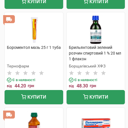
КУПИТИ
КУПИТИ
Бороментол мазь 25 г 1 туба
Брильянтовий зелений
розчин спиртовий 1 % 20 мл
1 флакон
Тернофарм
Борщагівський ХФЗ
Є в наявності
Є в наявності
44.20
грн
48.30
грн
від
від
КУПИТИ
КУПИТИ