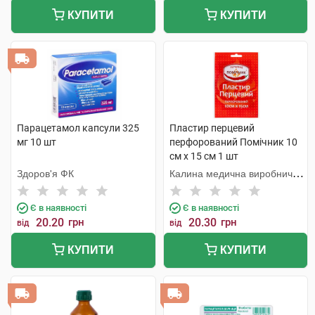
КУПИТИ
КУПИТИ
Парацетамол капсули 325
Пластир перцевий
мг 10 шт
перфорований Помічник 10
см х 15 см 1 шт
Здоров'я ФК
Калина медична виробнича
компанія
Є в наявності
Є в наявності
20.20
грн
20.30
грн
від
від
КУПИТИ
КУПИТИ