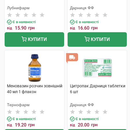
Лубнифарм
Дарниця ФФ
Є в наявності
Є в наявності
15.90
грн
16.60
грн
від
від
КУПИТИ
КУПИТИ
Меновазин розчин зовнішній
Цитропак Дарниця таблетки
40 мл 1 флакон
6 шт
Тернофарм
Дарниця ФФ
Є в наявності
Є в наявності
19.20
грн
20.00
грн
від
від