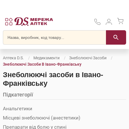
Аптека D.S.
Медикаменти
Знеболюючі Засоби
Знеболюючі Засоби В Івано-Франківську
Знеболюючі засоби в Івано-
Франківську
Підкатегорії
Анальгетики
Місцеві знеболюючі (анестетики)
Препарати від болю у спині