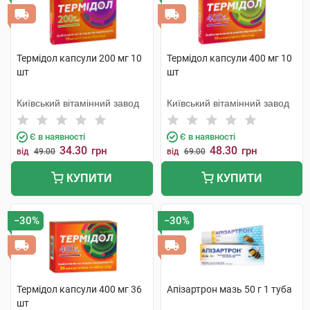
Термідол капсули 200 мг 10
Термідол капсули 400 мг 10
шт
шт
Київський вітамінний завод
Київський вітамінний завод
Є в наявності
Є в наявності
34.30
48.30
грн
грн
від
49.00
від
69.00
КУПИТИ
КУПИТИ
−30%
−30%
Термідол капсули 400 мг 36
Апізартрон мазь 50 г 1 туба
шт