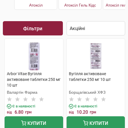
Атоксіл
Атоксіл Гель Кідс
Атоксіл гел
Фільтри
Arbor Vitae Вугілля
Вугілля активоване
активоване таблетки 250 мг
таблетки 250 мг 10 шт
10 шт
Валартін Фарма
Борщагівський ХФЗ
Є в наявності
Є в наявності
6.80
грн
10.20
грн
від
від
КУПИТИ
КУПИТИ