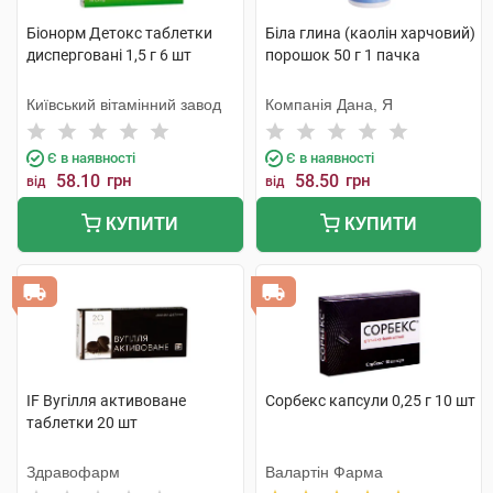
Біонорм Детокс таблетки
Біла глина (каолін харчовий)
дисперговані 1,5 г 6 шт
порошок 50 г 1 пачка
Київський вітамінний завод
Компанія Дана, Я
Є в наявності
Є в наявності
58.10
грн
58.50
грн
від
від
КУПИТИ
КУПИТИ
IF Вугілля активоване
Сорбекс капсули 0,25 г 10 шт
таблетки 20 шт
Здравофарм
Валартін Фарма