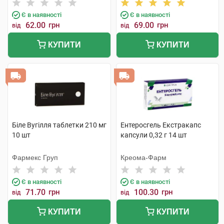
Є в наявності
Є в наявності
62.00
грн
69.00
грн
від
від
КУПИТИ
КУПИТИ
Біле Вугілля таблетки 210 мг
Ентеросгель Екстракапс
10 шт
капсули 0,32 г 14 шт
Фармекс Груп
Креома-Фарм
Є в наявності
Є в наявності
71.70
грн
100.30
грн
від
від
КУПИТИ
КУПИТИ