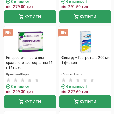
Є в наявності
Є в наявності
279.00
грн
291.50
грн
від
від
КУПИТИ
КУПИТИ
Ентеросгель паста для
Фільтрум Гастро гель 200 мл
орального застосування 15
1 флакон
г 15 пакет
Креома-Фарм
Сілікол Гмбх
Є в наявності
Є в наявності
299.30
грн
327.60
грн
від
від
КУПИТИ
КУПИТИ