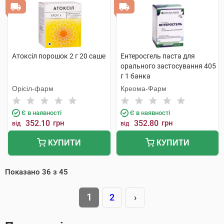
Атоксіл порошок 2 г 20 саше
Ентеросгель паста для
орального застосування 405
г 1 банка
Орісіл-фарм
Креома-Фарм
Є в наявності
Є в наявності
352.10
грн
352.80
грн
від
від
КУПИТИ
КУПИТИ
Показано
36
з
45
1
2
›