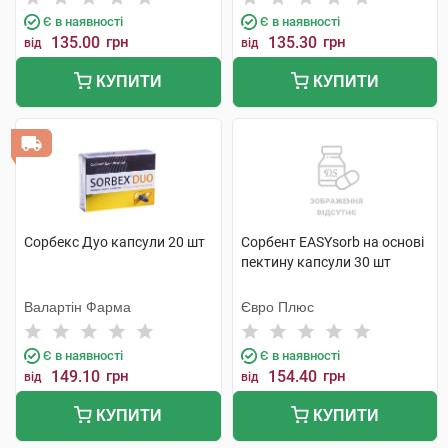
Є в наявності
Є в наявності
135.00
грн
135.30
грн
від
від
КУПИТИ
КУПИТИ
Сорбекс Дуо капсули 20 шт
Сорбент EASYsorb на основі
пектину капсули 30 шт
Валартін Фарма
Євро Плюс
Є в наявності
Є в наявності
149.10
грн
154.40
грн
від
від
КУПИТИ
КУПИТИ