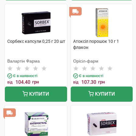
Сорбекс капсули 0,25 г 20 шт
Атоксіл порошок 10 г 1
флакон
Валартін Фарма
Орісіл-фарм
Є в наявності
Є в наявності
104.40
грн
107.30
грн
від
від
КУПИТИ
КУПИТИ