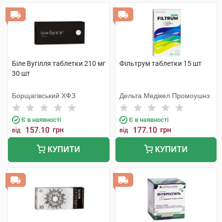
Біле Вугілля таблетки 210 мг
Фільтрум таблетки 15 шт
30 шт
Борщагівський ХФЗ
Дельта Медікел Промоушнз
Є в наявності
Є в наявності
157.10
грн
177.10
грн
від
від
КУПИТИ
КУПИТИ