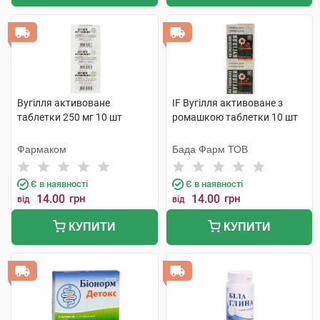
Вугілля активоване
IF Вугілля активоване з
таблетки 250 мг 10 шт
ромашкою таблетки 10 шт
Фармаком
Бада Фарм ТОВ
Є в наявності
Є в наявності
14.00
грн
14.00
грн
від
від
КУПИТИ
КУПИТИ