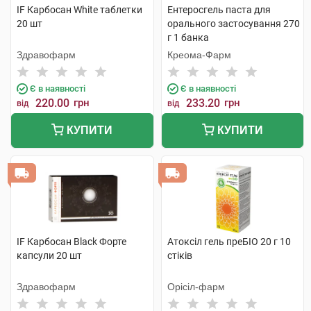
IF Карбосан White таблетки
Ентеросгель паста для
20 шт
орального застосування 270
г 1 банка
Здравофарм
Креома-Фарм
Є в наявності
Є в наявності
220.00
грн
233.20
грн
від
від
КУПИТИ
КУПИТИ
IF Карбосан Black Форте
Атоксіл гель преБІО 20 г 10
капсули 20 шт
стіків
Здравофарм
Орісіл-фарм