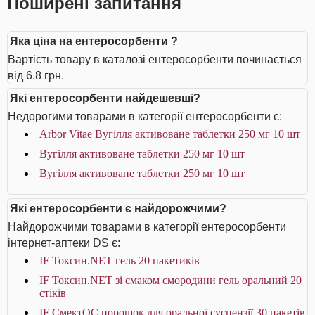
Поширені запитання
Яка ціна на ентеросорбенти ?
Вартість товару в каталозі ентеросорбенти починається
від 6.8 грн.
Які ентеросорбенти найдешевші?
Недорогими товарами в категорії ентеросорбенти є:
Arbor Vitae Вугілля активоване таблетки 250 мг 10 шт
Вугілля активоване таблетки 250 мг 10 шт
Вугілля активоване таблетки 250 мг 10 шт
Які ентеросорбенти є найдорожчими?
Найдорожчими товарами в категорії ентеросорбенти
інтернет-аптеки DS є:
IF Токсин.NET гель 20 пакетиків
IF Токсин.NET зі смаком смородини гель оральний 20
стіків
IF СмектОС порошок для оральної суспензії 30 пакетів