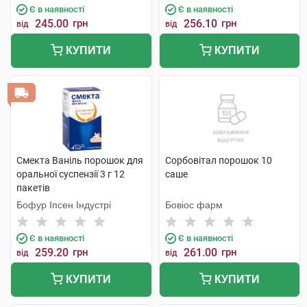
Є в наявності
Є в наявності
245.00
грн
256.10
грн
від
від
КУПИТИ
КУПИТИ
Смекта Ваніль порошок для
Сорбовітал порошок 10
оральної суспензії 3 г 12
саше
пакетів
Бофур Іпсен Індустрі
Бовіос фарм
Є в наявності
Є в наявності
259.20
грн
261.00
грн
від
від
КУПИТИ
КУПИТИ