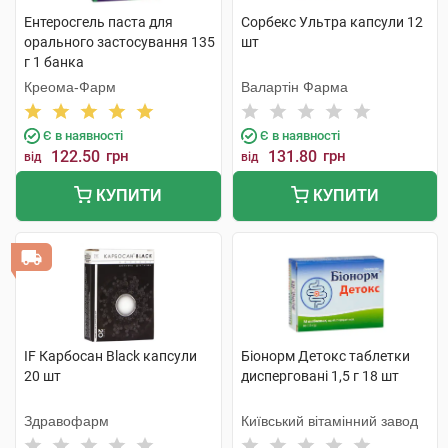
Ентеросгель паста для
Сорбекс Ультра капсули 12
орального застосування 135
шт
г 1 банка
Креома-Фарм
Валартін Фарма
Є в наявності
Є в наявності
122.50
грн
131.80
грн
від
від
КУПИТИ
КУПИТИ
IF Карбосан Black капсули
Біонорм Детокс таблетки
20 шт
дисперговані 1,5 г 18 шт
Здравофарм
Київський вітамінний завод