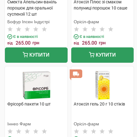
Смекта Апельсин-ваніль
Атоксіл Плюс зі смаком
порошок для оральної
полуниці порошок 10 саше
суспензії 12 шт
Бофур Іпсен Індустрі
Орісіл-фарм
Є в наявності
Є в наявності
265.00
грн
265.00
грн
від
від
КУПИТИ
КУПИТИ
Фрісорб пакети 10 шт
Атоксіл гель 20 г 10 стіків
Іннео Фарм
Орісіл-фарм