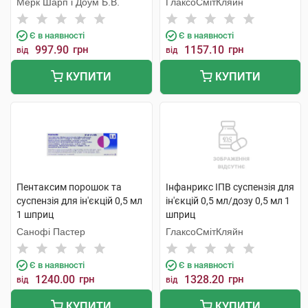
Мерк Шарп і Доум Б.В.
ГлаксоСмітКляйн
Є в наявності
Є в наявності
997.90
грн
1157.10
грн
від
від
КУПИТИ
КУПИТИ
Пентаксим порошок та
Інфанрикс ІПВ суспензія для
суспензія для ін'єкцій 0,5 мл
ін'єкцій 0,5 мл/дозу 0,5 мл 1
1 шприц
шприц
Санофі Пастер
ГлаксоСмітКляйн
Є в наявності
Є в наявності
1240.00
грн
1328.20
грн
від
від
КУПИТИ
КУПИТИ