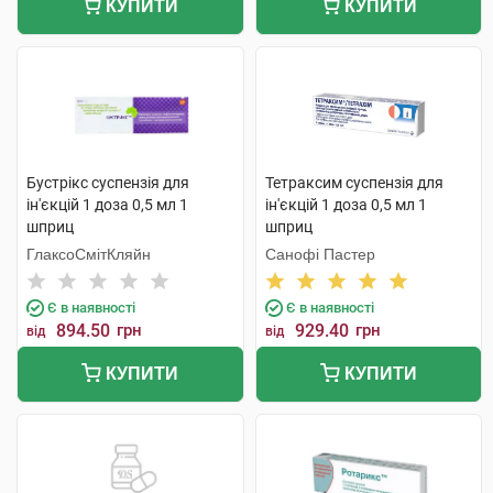
КУПИТИ
КУПИТИ
Бустрікс суспензія для
Тетраксим суспензія для
ін'єкцій 1 доза 0,5 мл 1
ін'єкцій 1 доза 0,5 мл 1
шприц
шприц
ГлаксоСмітКляйн
Санофі Пастер
Є в наявності
Є в наявності
894.50
грн
929.40
грн
від
від
КУПИТИ
КУПИТИ