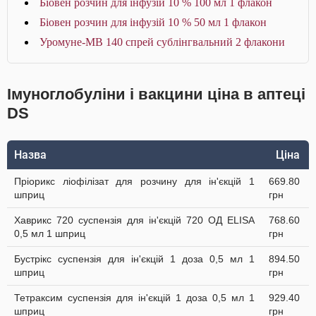
Біовен розчин для інфузій 10 % 100 мл 1 флакон
Біовен розчин для інфузій 10 % 50 мл 1 флакон
Уромуне-МВ 140 спрей сублінгвальний 2 флакони
Імуноглобуліни і вакцини ціна в аптеці
DS
Назва
Ціна
Пріорикс ліофілізат для розчину для ін'єкцій 1
669.80
шприц
грн
Хаврикс 720 суспензія для ін'єкцій 720 ОД ELISA
768.60
0,5 мл 1 шприц
грн
Бустрікс суспензія для ін'єкцій 1 доза 0,5 мл 1
894.50
шприц
грн
Тетраксим суспензія для ін'єкцій 1 доза 0,5 мл 1
929.40
шприц
грн