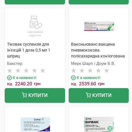
Тіковак суспензія для
Ваксньюванс вакцина
ін'єкцій 1 доза 0,5 мл 1
пневмококова
шприц
полісахаридна кон'югована
15-валентна адсорбована
Бакстер
Мерк Шарп і Доум Б.В.
суспензія для ін'єкцій 1 доза
0,5 мл 1 шприц
Є в наявності
Є в наявності
2240.20
грн
2539.60
грн
від
від
КУПИТИ
КУПИТИ