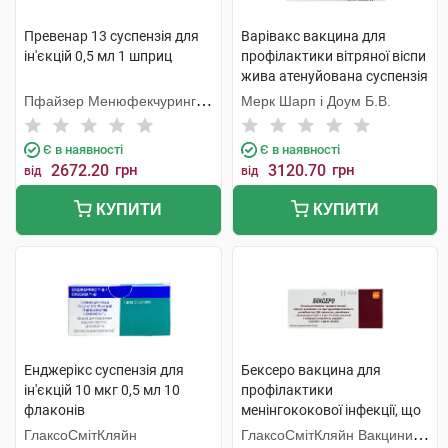
Превенар 13 суспензія для
Варівакс вакцина для
ін'єкцій 0,5 мл 1 шприц
профілактики вітряної віспи
жива атенуйована суспензія
для ін'єкцій 1 флакон
Пфайзер Менюфекчуринг
Мерк Шарп і Доум Б.В.
Бельгія
Є в наявності
Є в наявності
2672.20
грн
3120.70
грн
від
від
КУПИТИ
КУПИТИ
Енджерікс суспензія для
Бексеро вакцина для
ін'єкцій 10 мкг 0,5 мл 10
профілактики
флаконів
менінгококової інфекції, що
викликається серогрупою В
ГлаксоСмітКляйн
ГлаксоСмітКляйн Вакцини