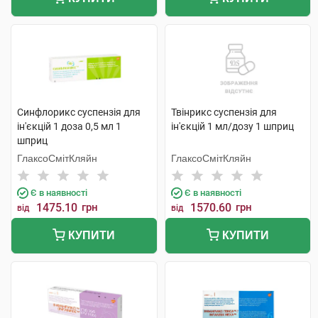
Синфлорикс суспензія для
Твінрикс суспензія для
ін'єкцій 1 доза 0,5 мл 1
ін'єкцій 1 мл/дозу 1 шприц
шприц
ГлаксоСмітКляйн
ГлаксоСмітКляйн
Є в наявності
Є в наявності
1475.10
грн
1570.60
грн
від
від
КУПИТИ
КУПИТИ