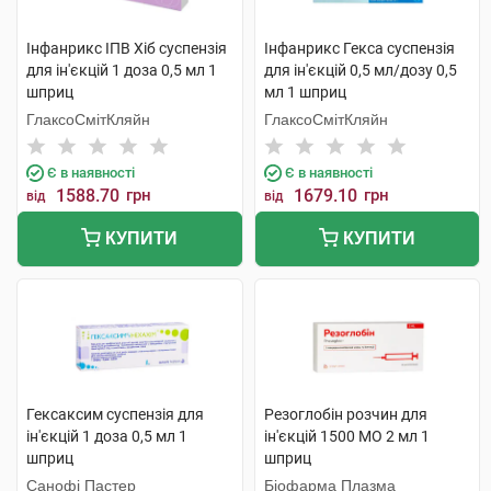
Інфанрикс ІПВ Хіб суспензія
Інфанрикс Гекса суспензія
для ін'єкцій 1 доза 0,5 мл 1
для ін'єкцій 0,5 мл/дозу 0,5
шприц
мл 1 шприц
ГлаксоСмітКляйн
ГлаксоСмітКляйн
Є в наявності
Є в наявності
1588.70
грн
1679.10
грн
від
від
КУПИТИ
КУПИТИ
Гексаксим суспензія для
Резоглобін розчин для
ін'єкцій 1 доза 0,5 мл 1
ін'єкцій 1500 МО 2 мл 1
шприц
шприц
Санофі Пастер
Біофарма Плазма