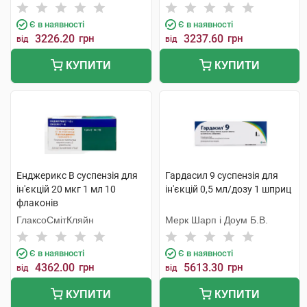
суспензія для ін'єкцій 0,5 мл
С.Р.Л.
1 шприц
Є в наявності
Є в наявності
3226.20
грн
3237.60
грн
від
від
КУПИТИ
КУПИТИ
Енджерикс B суспензія для
Гардасил 9 суспензія для
ін'єкцій 20 мкг 1 мл 10
ін'єкцій 0,5 мл/дозу 1 шприц
флаконів
ГлаксоСмітКляйн
Мерк Шарп і Доум Б.В.
Є в наявності
Є в наявності
4362.00
грн
5613.30
грн
від
від
КУПИТИ
КУПИТИ