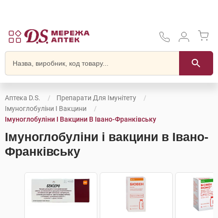
Аптека D.S.
Препарати Для Імунітету
Імуноглобуліни І Вакцини
Імуноглобуліни І Вакцини В Івано-Франківську
Імуноглобуліни і вакцини в Івано-
Франківську