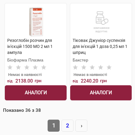
Резоглобін розчин для
Тіковак Джуніор суспензія
ін'єкцій 1500 МО 2 мл 1
для ін'єкцій 1 доза 0,25 мл 1
ампула
шприц
Біофарма Плазма
Бакстер
Немає в наявності
Немає в наявності
2138.00
грн
2240.20
грн
від
від
АНАЛОГИ
АНАЛОГИ
Показано
36
з
38
1
2
›