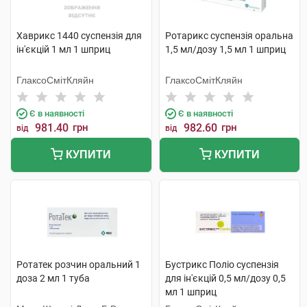
Хаврикс 1440 суспензія для
Ротарикс суспензія оральна
ін'єкцій 1 мл 1 шприц
1,5 мл/дозу 1,5 мл 1 шприц
ГлаксоСмітКляйн
ГлаксоСмітКляйн
Є в наявності
Є в наявності
981.40
грн
982.60
грн
від
від
КУПИТИ
КУПИТИ
Ротатек розчин оральний 1
Бустрикс Поліо суспензія
доза 2 мл 1 туба
для ін'єкцій 0,5 мл/дозу 0,5
мл 1 шприц