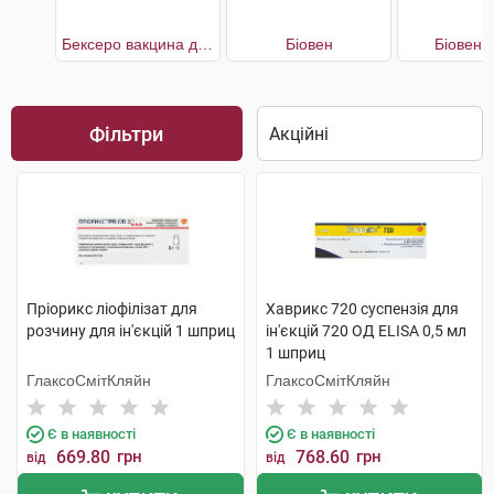
Бексеро вакцина для профілактики менінгококової інфекції, що викликається серогрупою В
Біовен
Біовен 
Фільтри
Пріорикс ліофілізат для
Хаврикс 720 суспензія для
розчину для ін'єкцій 1 шприц
ін'єкцій 720 ОД ELISA 0,5 мл
1 шприц
ГлаксоСмітКляйн
ГлаксоСмітКляйн
Є в наявності
Є в наявності
669.80
грн
768.60
грн
від
від