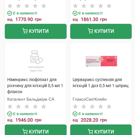
Є в наявності
Є в наявності
1770.90
грн
1861.30
грн
від
від
КУПИТИ
КУПИТИ
Німенрикс ліофілізат для
Церварикс суспензія для
розчину для ін'єкцій 0,5 мл 1
ін'єкцій 1 доз 0,5 мл 1 шприц
флакон
Каталент Бельджіум СА
ГлаксоСмітКляйн
Є в наявності
Є в наявності
1946.00
грн
2028.20
грн
від
від
КУПИТИ
КУПИТИ