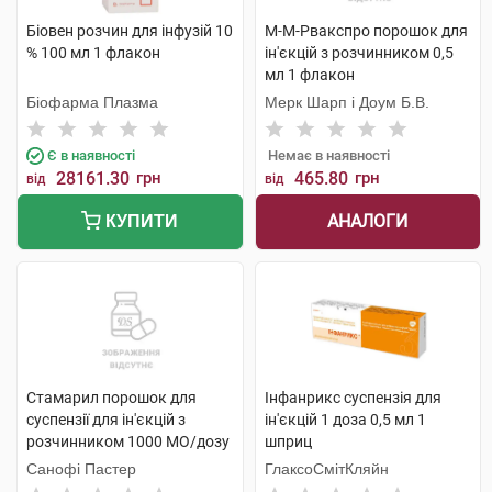
Біовен розчин для інфузій 10
М-М-Рвакспро порошок для
% 100 мл 1 флакон
ін'єкцій з розчинником 0,5
мл 1 флакон
Біофарма Плазма
Мерк Шарп і Доум Б.В.
Є в наявності
Немає в наявності
28161.30
грн
465.80
грн
від
від
АНАЛОГИ
КУПИТИ
Стамарил порошок для
Інфанрикс суспензія для
суспензії для ін'єкцій з
ін'єкцій 1 доза 0,5 мл 1
розчинником 1000 МО/дозу
шприц
1 флакон
Санофі Пастер
ГлаксоСмітКляйн