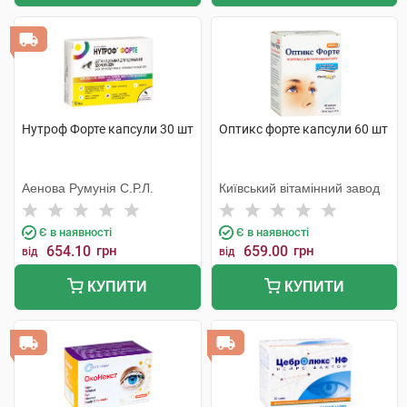
Нутроф Форте капсули 30 шт
Оптикс форте капсули 60 шт
Аенова Румунія С.Р.Л.
Київський вітамінний завод
Є в наявності
Є в наявності
654.10
грн
659.00
грн
від
від
КУПИТИ
КУПИТИ