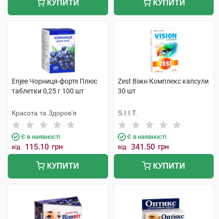
КУПИТИ
КУПИТИ
Enjee Чорниця-форте Плюс
Zest Віжн Комплекс капсули
таблетки 0,25 г 100 шт
30 шт
Красота та Здоров'я
S.I.I.T.
Є в наявності
Є в наявності
115.10
грн
341.50
грн
від
від
КУПИТИ
КУПИТИ