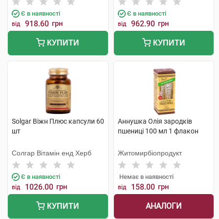
Є в наявності
Є в наявності
918.60
грн
962.90
грн
від
від
КУПИТИ
КУПИТИ
Solgar Віжн Плюс капсули 60
Аннушка Олія зародків
шт
пшениці 100 мл 1 флакон
Солгар Вітамін енд Херб
Житомирбіопродукт
Є в наявності
Немає в наявності
1026.00
грн
158.00
грн
від
від
АНАЛОГИ
КУПИТИ