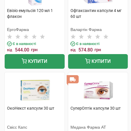
Евізіо емульсія 120 мл 1
Офтаксантин капсули 4 мг
флакон
60 шт
ЕргоФарма
Валартін Фарма
Є в наявності
Є в наявності
544.00
грн
574.80
грн
від
від
КУПИТИ
КУПИТИ
ОкоНекст капсули 30 шт
СуперОптік капсули 30 шт
Свісс Капс
Медана Фарма АТ