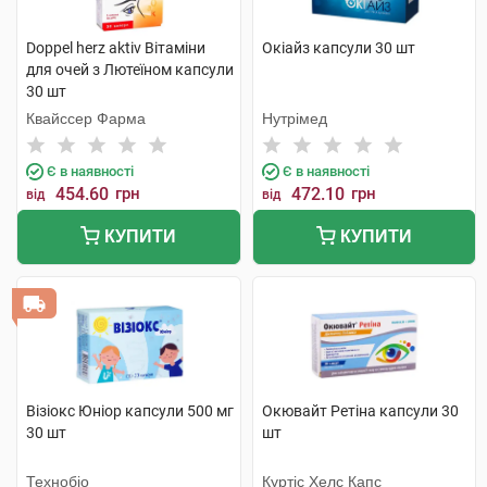
Doppel herz aktiv Вітаміни
Окіайз капсули 30 шт
для очей з Лютеїном капсули
30 шт
Квайссер Фарма
Нутрімед
Є в наявності
Є в наявності
454.60
грн
472.10
грн
від
від
КУПИТИ
КУПИТИ
Візіокс Юніор капсули 500 мг
Окювайт Ретіна капсули 30
30 шт
шт
Технобіо
Куртіс Хелс Капс