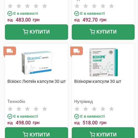
Є в наявності
Є в наявності
483.00
грн
492.70
грн
від
від
КУПИТИ
КУПИТИ
Візіокс Лютеїн капсули 30 шт
Візінорм капсули 30 шт
Технобіо
Нутрімед
Є в наявності
Є в наявності
498.00
грн
518.00
грн
від
від
КУПИТИ
КУПИТИ