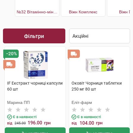
№32 Вітамінно-мінеральний комплекс Підтримка здоров'я очей
Віжн Комплекс
Віжн П
Фільтри
−20%
IF Екстракт чорниці капсули
Оковіт Чорниця таблетки
60 шт
250 мг 80 шт
Марина ПП
Еліт-фарм
Є в наявності
Є в наявності
196.00
грн
104.00
грн
від
245.00
від