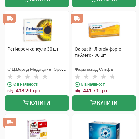
Ретінаром капсули 30 шт
Окювайт Лютеїн форте
таблетки 30 шт
С.Ц.Ворлд Медицине Юропе
Фармзавод Єльфа
С.Р.Л.
Є в наявності
Є в наявності
438.20
грн
441.70
грн
від
від
КУПИТИ
КУПИТИ