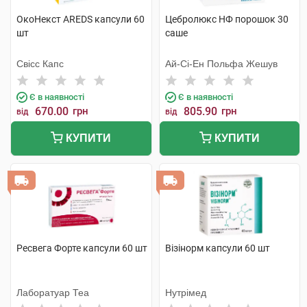
ОкоНекст AREDS капсули 60
Цебролюкс НФ порошок 30
шт
саше
Свісс Капс
Ай-Сі-Ен Польфа Жешув
Є в наявності
Є в наявності
670.00
грн
805.90
грн
від
від
КУПИТИ
КУПИТИ
Ресвега Форте капсули 60 шт
Візінорм капсули 60 шт
Лаборатуар Теа
Нутрімед