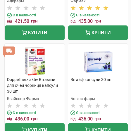
Адіфарм
Фармак
Є в наявності
Є в наявності
421.50
грн
435.00
грн
від
від
КУПИТИ
КУПИТИ
Doppel herz aktiv Вітаміни
Вітайф капсули 30 шт
для очей чорниця капсули
30 шт
Квайссер Фарма
Бовіос фарм
Є в наявності
Є в наявності
436.00
грн
436.00
грн
від
від
КУПИТИ
КУПИТИ