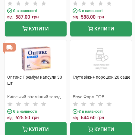
Є в наявності
Є в наявності
587.00
грн
588.00
грн
від
від
КУПИТИ
КУПИТИ
Оптикс Преміум капсули 30
Глутавіжн+ порошок 20 саше
шт
Київський вітамінний завод
Візус Фарм ТОВ
Є в наявності
Є в наявності
625.50
грн
644.60
грн
від
від
КУПИТИ
КУПИТИ