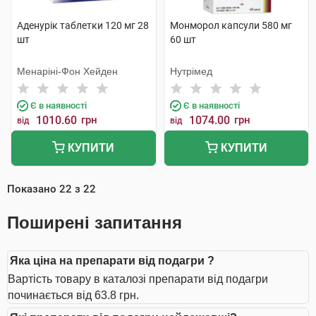
Аденурік таблетки 120 мг 28
Монморол капсули 580 мг
шт
60 шт
Менаріні-Фон Хейден
Нутрімед
Є в наявності
Є в наявності
1010.60
грн
1074.00
грн
від
від
КУПИТИ
КУПИТИ
Показано
22
з
22
Поширені запитання
Яка ціна на препарати від подагри ?
Вартість товару в каталозі препарати від подагри
починається від 63.8 грн.