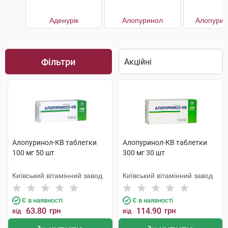
Аденурік
Алопуринол
Алопурин
Фільтри
Алопуринол-КВ таблетки
Алопуринол-КВ таблетки
100 мг 50 шт
300 мг 30 шт
Київський вітамінний завод
Київський вітамінний завод
Є в наявності
Є в наявності
63.80
грн
114.90
грн
від
від