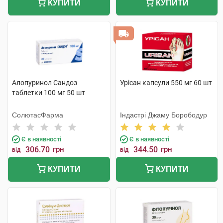
КУПИТИ
КУПИТИ
Алопуринол Сандоз
Урісан капсули 550 мг 60 шт
таблетки 100 мг 50 шт
СолютасФарма
Індастрі Джаму Борободур
Є в наявності
Є в наявності
306.70
грн
344.50
грн
від
від
КУПИТИ
КУПИТИ