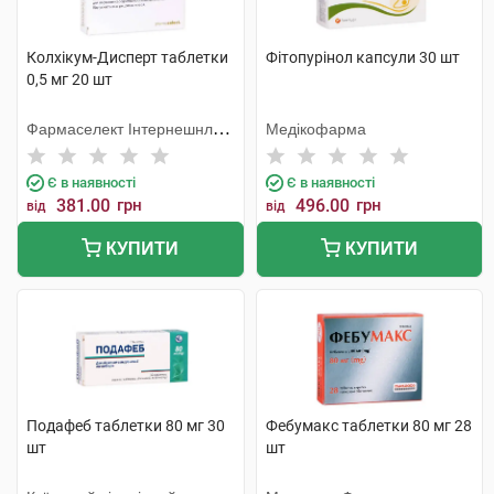
Колхікум-Дисперт таблетки
Фітопурінол капсули 30 шт
0,5 мг 20 шт
Фармаселект Інтернешнл
Медікофарма
Бетелігангз
Є в наявності
Є в наявності
381.00
грн
496.00
грн
від
від
КУПИТИ
КУПИТИ
Подафеб таблетки 80 мг 30
Фебумакс таблетки 80 мг 28
шт
шт