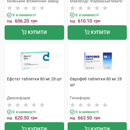
Київський вітамінний завод
Маклеодс Фармасьютикалс
Є в наявності
Є в наявності
606.20
грн
610.10
грн
від
від
КУПИТИ
КУПИТИ
Ефстат таблетки 80 мг 28 шт
Єврофеб таблетки 80 мг 28
шт
Дженефарм
Генефарм
Є в наявності
Є в наявності
620.50
грн
663.50
грн
від
від
КУПИТИ
КУПИТИ