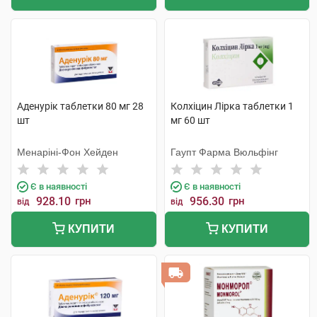
Аденурік таблетки 80 мг 28
Колхіцин Лірка таблетки 1
шт
мг 60 шт
Менаріні-Фон Хейден
Гаупт Фарма Вюльфінг
Є в наявності
Є в наявності
928.10
грн
956.30
грн
від
від
КУПИТИ
КУПИТИ