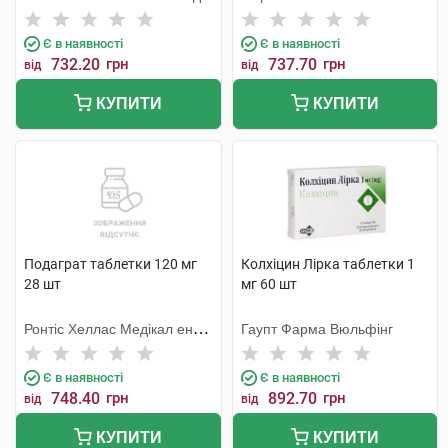
Є в наявності
Є в наявності
732.20
грн
737.70
грн
від
від
КУПИТИ
КУПИТИ
Подаграт таблетки 120 мг
Колхіцин Лірка таблетки 1
28 шт
мг 60 шт
Ронтіс Хеллас Медікал енд
Гаупт Фарма Вюльфінг
Фармасьютікал Продактс
С.А.
Є в наявності
Є в наявності
748.40
грн
892.70
грн
від
від
КУПИТИ
КУПИТИ