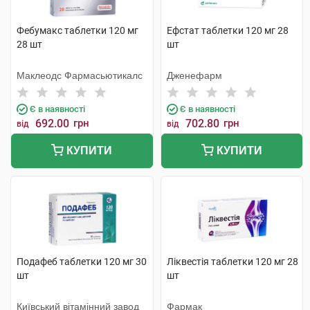
Фебумакс таблетки 120 мг
Ефстат таблетки 120 мг 28
28 шт
шт
Маклеодс Фармасьютикалс
Дженефарм
Є в наявності
Є в наявності
692.00
грн
702.80
грн
від
від
КУПИТИ
КУПИТИ
Подафеб таблетки 120 мг 30
Ліквестія таблетки 120 мг 28
шт
шт
Київський вітамінний завод
Фармак