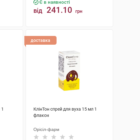
Є в наявності
241.10
від
грн
КУПИТИ
доставка
 1
КлінТон спрей для вуха 15 мл 1
флакон
Орісіл-фарм