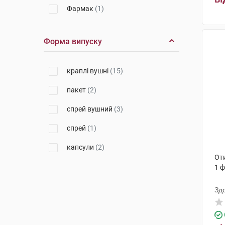
Фармак
(1)
Біокодекс
(1)
Форма випуску
Аркона
(1)
Замбон
(1)
краплі вушні
(15)
Орісіл-фарм
(1)
пакет
(2)
Гофарм
(1)
спрей вушний
(3)
Фармасол
(1)
спрей
(1)
Лабораторії Жільбер
(2)
капсули
(2)
Оти
Технобіо
(2)
1 
Зд