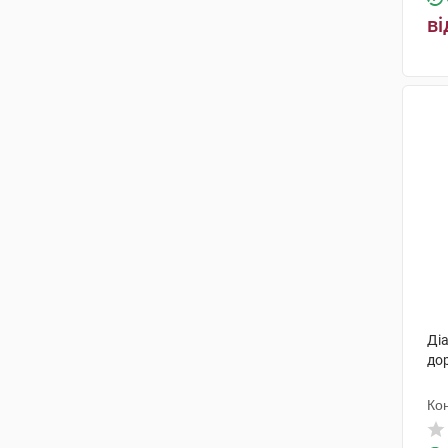
ві
Діа
до
Ко