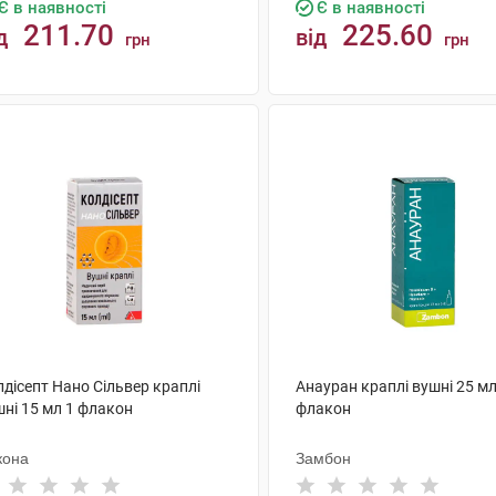
Є в наявності
Є в наявності
211.70
225.60
д
від
грн
грн
КУПИТИ
КУПИТИ
дісепт Нано Сільвер краплі
Анауран краплі вушні 25 мл
шні 15 мл 1 флакон
флакон
кона
Замбон