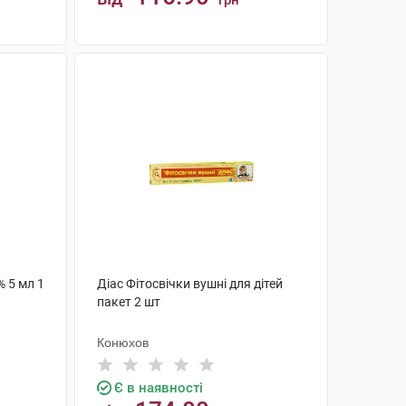
грн
КУПИТИ
% 5 мл 1
Діас Фітосвічки вушні для дітей
пакет 2 шт
Конюхов
Є в наявності