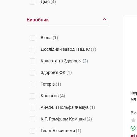
Діас
(4)
Виробник
Віола
(1)
Дослідний завод ГНЦЛС
(1)
Красота та Здоров'я
(2)
Здоров'я ФК
(1)
Тетерів
(1)
Фур
Конюхов
(4)
мл
Ай-Сі-Ен Польфа Жешув
(1)
Ві
К.Т. Ромфарм Компані
(2)
Георг Біосистеми
(1)
ві