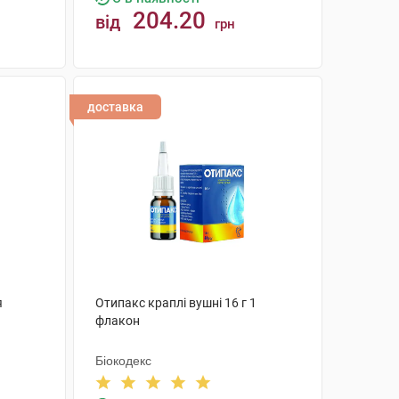
204.20
від
грн
КУПИТИ
доставка
я
Отипакс краплі вушні 16 г 1
флакон
Біокодекс