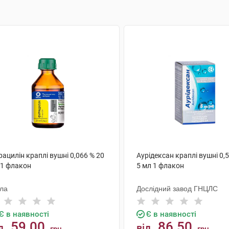
ацилін краплі вушні 0,066 % 20
Аурiдексан краплі вушні 0,
 1 флакон
5 мл 1 флакон
ола
Дослідний завод ГНЦЛС
Є в наявності
Є в наявності
59.00
86.50
д
від