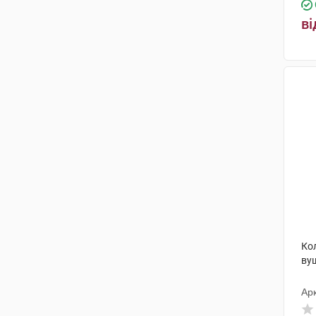
ві
Кол
ву
Ар