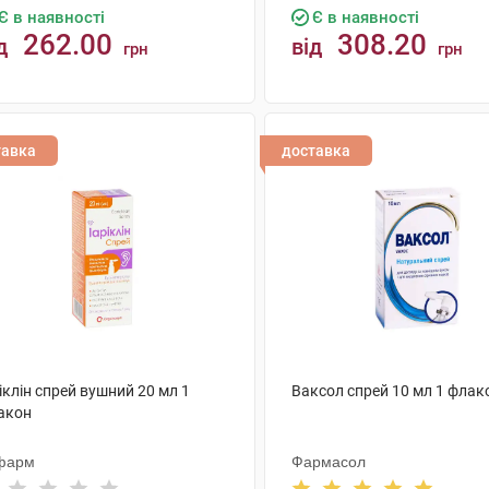
Є в наявності
Є в наявності
262.00
308.20
д
від
грн
грн
КУПИТИ
КУПИТИ
тавка
доставка
іклін спрей вушний 20 мл 1
Ваксол спрей 10 мл 1 флак
акон
фарм
Фармасол