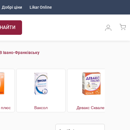
Добрі ціни
Likar Online
НАЙТИ
 В Івано-Франківську
 плюс
Ваксол
Девакс Сквален