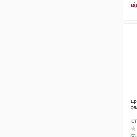
ві
Дро
фл
К.