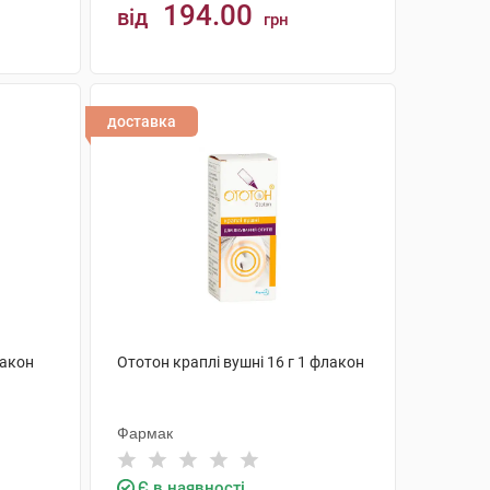
194.00
від
грн
КУПИТИ
доставка
лакон
Ототон краплі вушні 16 г 1 флакон
Фармак
Є в наявності