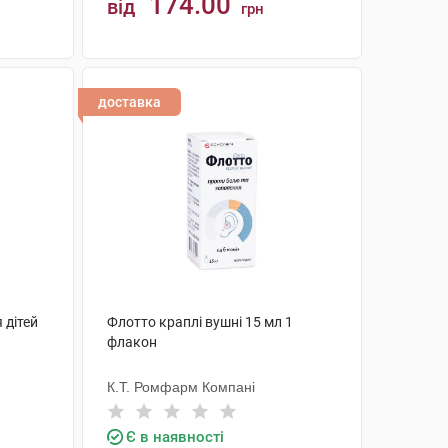
174.00
від
грн
КУПИТИ
доставка
 дітей
Флотто краплі вушні 15 мл 1
флакон
К.Т. Ромфарм Компані
Є в наявності