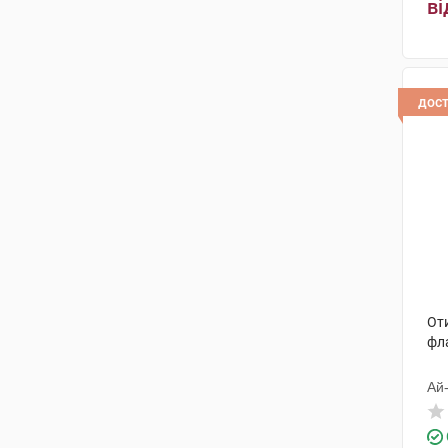
ві
дос
Оти
фл
Ай