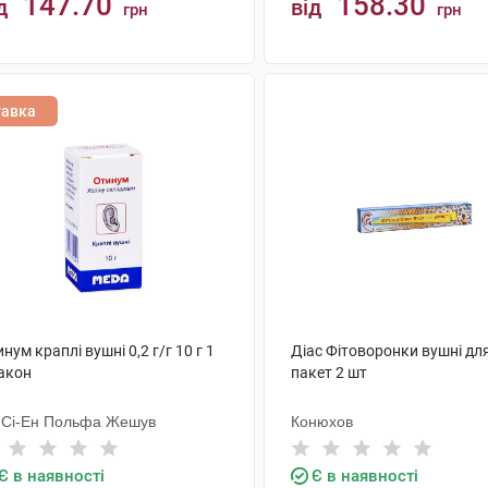
147.70
158.30
д
від
грн
грн
КУПИТИ
КУПИТИ
тавка
нум краплі вушні 0,2 г/г 10 г 1
Діас Фітоворонки вушні для
акон
пакет 2 шт
-Сі-Ен Польфа Жешув
Конюхов
Є в наявності
Є в наявності