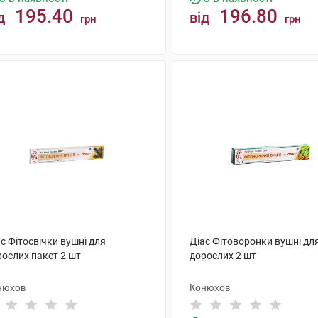
195.40
196.80
д
від
грн
грн
КУПИТИ
КУПИТИ
с Фітосвічки вушні для
Діас Фітоворонки вушні дл
рослих пакет 2 шт
дорослих 2 шт
нюхов
Конюхов