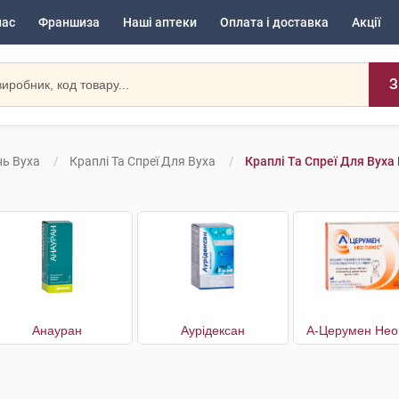
нас
Франшиза
Наші аптеки
Оплата і доставка
Акції
З
ь Вуха
Краплі Та Спреї Для Вуха
Краплі Та Спреї Для Вуха
Анауран
Аурiдексан
А-Церумен Нео