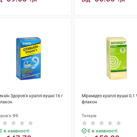
грн
грн
КУПИТИ
КУПИТИ
каїн Здоров'я краплі вушні 16 г
Мірамідез краплі вушні 0,1 
флакон
флакон
оров'я ФК
Тетерів
Є в наявності
Є в наявності