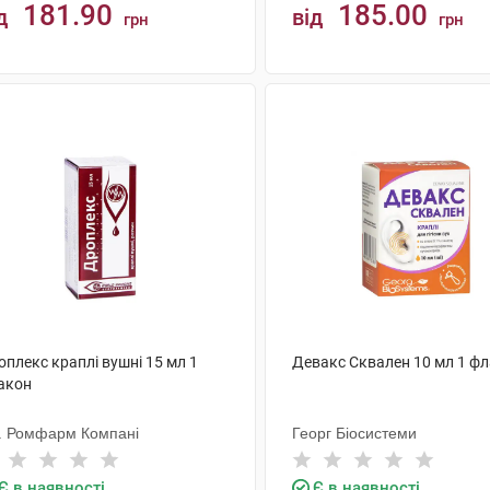
181.90
185.00
д
від
грн
грн
КУПИТИ
КУПИТИ
плекс краплі вушні 15 мл 1
Девакс Сквален 10 мл 1 ф
акон
Т. Ромфарм Компані
Георг Біосистеми
Є в наявності
Є в наявності