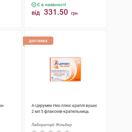
Є в наявності
331.50
від
грн
КУПИТИ
доставка
он
А-Церумен Нео плюс краплі вушні
2 мл 5 флаконів-крапельниць
Лабораторії Жільбер