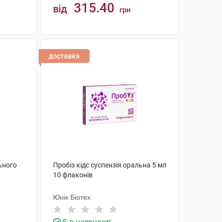
315.40
від
грн
КУПИТИ
доставка
ьного
Пробіз кідс суспензія оральна 5 мл
10 флаконів
Юнік Біотех