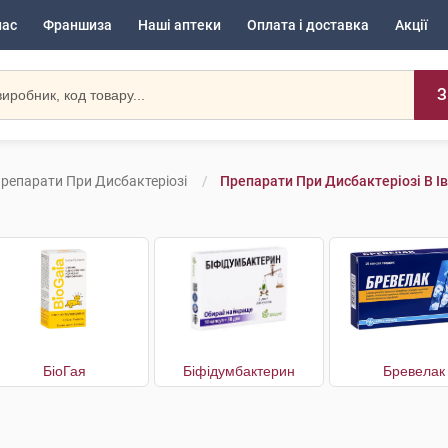
нас
Франшиза
Наші аптеки
Оплата і доставка
Акції
З
репарати При Дисбактеріозі
Препарати При Дисбактеріозі В І
БіоГая
Біфідумбактерин
Бревелак