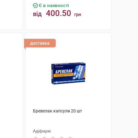
Є в наявності
400.50
від
грн
КУПИТИ
доставка
Бревелак капсули 20 шт
Адіфарм