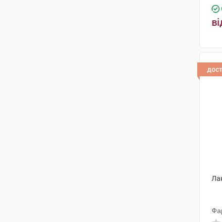
ві
дос
Ла
Фа