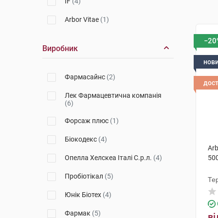
IF
(4)
Arbor Vitae
(1)
−20
Виробник
нов
Фармасайнс
(2)
дос
Лек Фармацевтична компанія
(6)
Форсаж плюс
(1)
Біокодекс
(4)
Arb
Опелла Хелскеа Італі С.р.л.
(4)
500
Пробіотікал
(5)
Те
Юнік Біотех
(4)
Фармак
(5)
ві