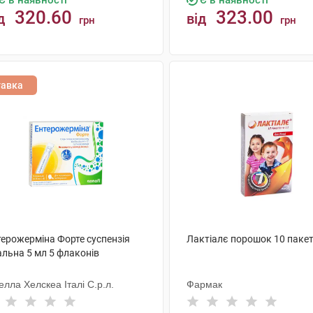
Є в наявності
Є в наявності
320.60
323.00
д
від
грн
грн
КУПИТИ
КУПИТИ
тавка
терожерміна Форте суспензія
Лактіалє порошок 10 пакет
альна 5 мл 5 флаконів
лла Хелскеа Італі С.р.л.
Фармак