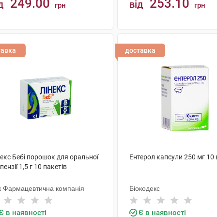
249.00
253.10
д
від
грн
грн
КУПИТИ
КУПИТИ
тавка
доставка
екс Бебі порошок для оральної
Ентерол капсули 250 мг 10
пензії 1,5 г 10 пакетів
к Фармацевтична компанія
Біокодекс
Є в наявності
Є в наявності