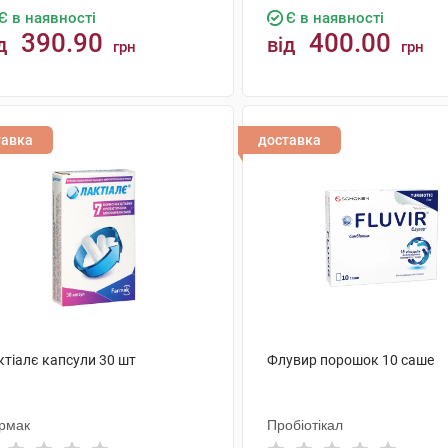
Є в наявності
Є в наявності
390.90
400.00
д
від
грн
грн
КУПИТИ
КУПИТИ
тавка
доставка
ктіалє капсули 30 шт
Флувир порошок 10 саше
рмак
Пробіотікал