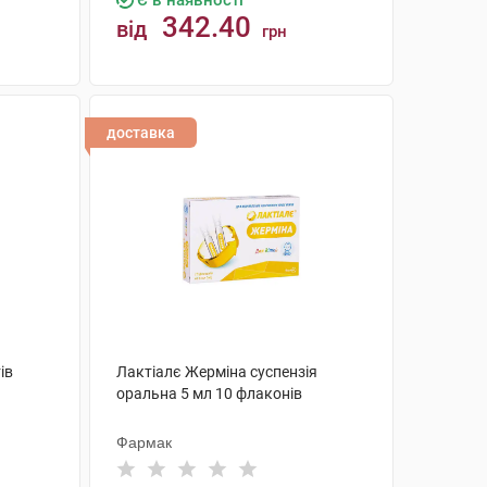
Є в наявності
342.40
від
грн
КУПИТИ
доставка
ів
Лактіалє Жерміна суспензія
оральна 5 мл 10 флаконів
Фармак