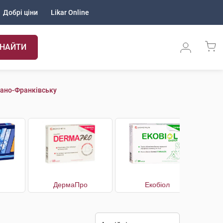
Добрі ціни
Likar Online
НАЙТИ
вано-Франківську
ДермаПро
Екобіол
Е