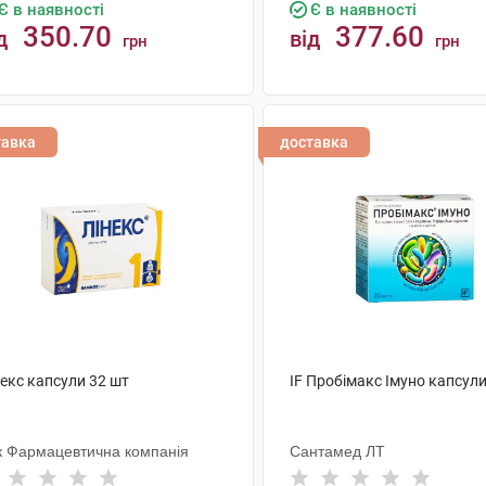
Є в наявності
Є в наявності
350.70
377.60
д
від
грн
грн
КУПИТИ
КУПИТИ
тавка
доставка
екс капсули 32 шт
IF Пробімакс Імуно капсули
к Фармацевтична компанія
Сантамед ЛТ