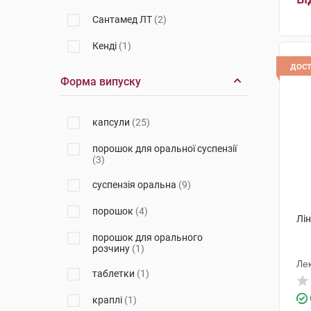
Сантамед ЛТ
(2)
Кенді
(1)
дос
Адіфарм
(1)
Форма випуску
Катрін Фарм ТОВ
(1)
капсули
(25)
Сенсілаб Полска
(2)
порошок для оральної суспензії
Лалеманд Хелз Солюшинз
(1)
(3)
Фармасієрра Мануфактурінг
(1)
суспензія оральна
(9)
Маклеодс Фармасьютикалс
(1)
порошок
(4)
Лін
Biodeal Pharmaceuticals Private
порошок для орального
Limited
(1)
розчину
(1)
Ле
Мепро Фармасьютикалс Пріват
таблетки
(1)
(1)
краплі
(1)
Дельта Медікел Промоушнз
(1)