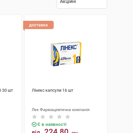
доставка
О 30 шт
Лінекс капсули 16 шт
Лек Фармацевтична компанія
Є в наявності
224.80
від