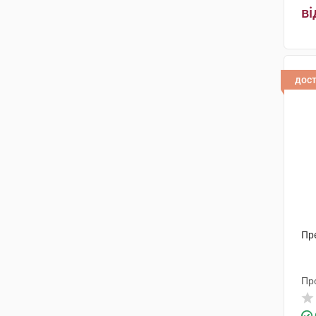
ві
дос
Пр
Про