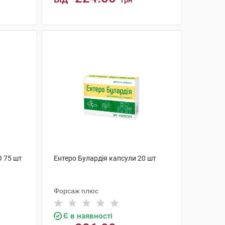
грн
КУПИТИ
О 75 шт
Ентеро Булардія капсули 20 шт
Форсаж плюс
Є в наявності