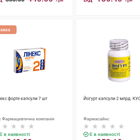
грн
грн
КУПИТИ
КУПИТИ
тавка
екс форте капсули 7 шт
Йогурт капсули 2 млрд. КУ
к Фармацевтична компанія
Фармасайнс
Є в наявності
Є в наявності