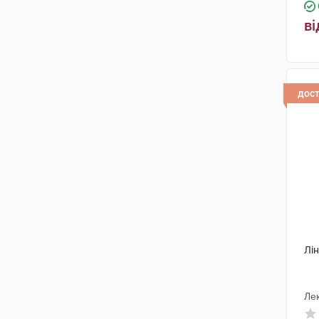
ві
дос
Лін
Ле