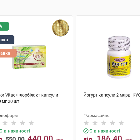
%
инка
тавка
or Vitae Флорбілакт капсули
Йогурт капсули 2 млрд. КУ
 мг 20 шт
рнофарм
Фармасайнс
Є в наявності
Є в наявності
440.00
186.40
д
550.00
від