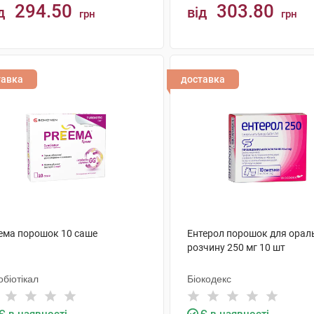
294.50
303.80
д
від
грн
грн
КУПИТИ
КУПИТИ
тавка
доставка
ема порошок 10 саше
Ентерол порошок для орал
розчину 250 мг 10 шт
біотікал
Біокодекс