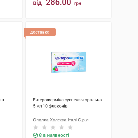
286.00
від
грн
КУПИТИ
доставка
 шт
Ентерожерміна суспензія оральна
5 мл 10 флаконів
Опелла Хелскеа Італі С.р.л.
Є в наявності