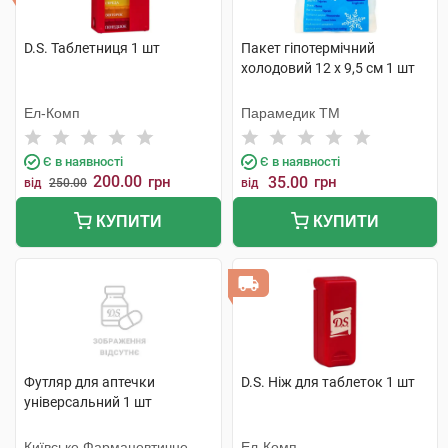
D.S. Таблетниця 1 шт
Пакет гіпотермічний
холодовий 12 x 9,5 см 1 шт
Ел-Комп
Парамедик ТМ
Є в наявності
Є в наявності
200.00
грн
35.00
грн
від
250.00
від
КУПИТИ
КУПИТИ
Футляр для аптечки
D.S. Ніж для таблеток 1 шт
універсальний 1 шт
Київське Фармацевтичне
Ел-Комп