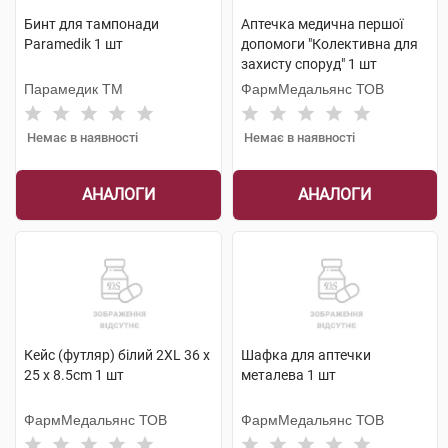
Бинт для тампонади
Аптечка медична першої
Paramedik 1 шт
допомоги "Колективна для
захисту споруд" 1 шт
Парамедик ТМ
ФармМедальянс ТОВ
Немає в наявності
Немає в наявності
АНАЛОГИ
АНАЛОГИ
Кейс (футляр) білий 2XL 36 x
Шафка для аптечки
25 x 8.5cm 1 шт
металева 1 шт
ФармМедальянс ТОВ
ФармМедальянс ТОВ