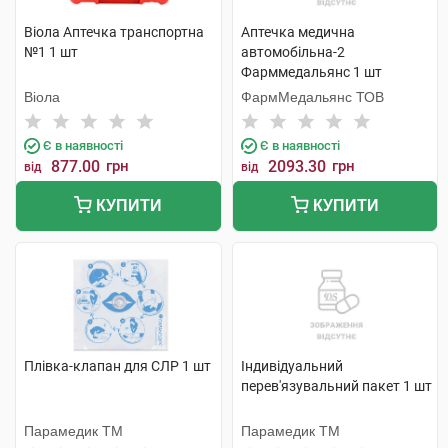
Віола Аптечка транспортна
Аптечка медична
№1 1 шт
автомобільна-2
Фарммедальянс 1 шт
Віола
ФармМедальянс ТОВ
Є в наявності
Є в наявності
877.00
грн
2093.30
грн
від
від
КУПИТИ
КУПИТИ
Плівка-клапан для СЛР 1 шт
Індивідуальний
перев'язувальний пакет 1 шт
Парамедик ТМ
Парамедик ТМ