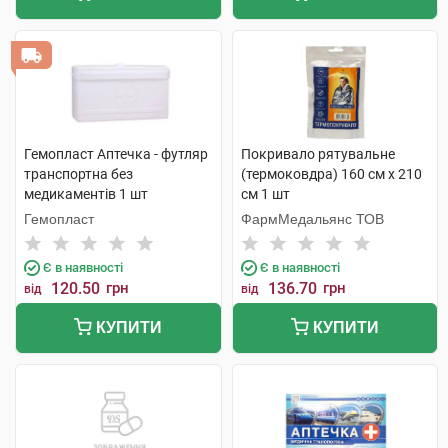
Гемопласт Аптечка - футляр
Покривало рятувальне
транспортна без
(термоковдра) 160 см х 210
медикаментів 1 шт
см 1 шт
Гемопласт
ФармМедальянс ТОВ
Є в наявності
Є в наявності
120.50
грн
136.70
грн
від
від
КУПИТИ
КУПИТИ