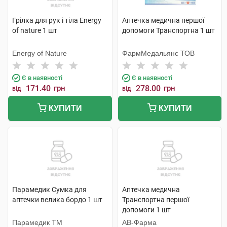
Грілка для рук і тіла Energy
Аптечка медична першої
of nature 1 шт
допомоги Транспортна 1 шт
Energy of Nature
ФармМедальянс ТОВ
Є в наявності
Є в наявності
171.40
грн
278.00
грн
від
від
КУПИТИ
КУПИТИ
Парамедик Сумка для
Аптечка медична
аптечки велика бордо 1 шт
Транспортна першої
допомоги 1 шт
Парамедик ТМ
АВ-Фарма