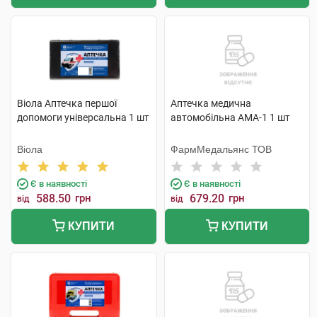
Віола Аптечка першої
Аптечка медична
допомоги універсальна 1 шт
автомобільна АМА-1 1 шт
Віола
ФармМедальянс ТОВ
Є в наявності
Є в наявності
588.50
грн
679.20
грн
від
від
КУПИТИ
КУПИТИ