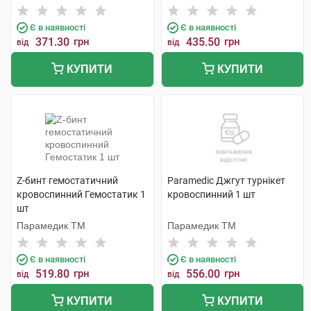
Є в наявності
Є в наявності
371.30
грн
435.50
грн
від
від
КУПИТИ
КУПИТИ
Z-бинт гемостатичний
Paramedic Джгут турнікет
кровоспинний Гемостатик 1
кровоспинний 1 шт
шт
Парамедик ТМ
Парамедик ТМ
Є в наявності
Є в наявності
519.80
грн
556.00
грн
від
від
КУПИТИ
КУПИТИ