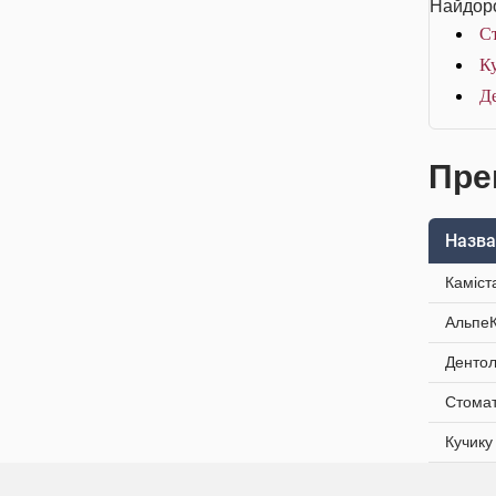
Найдоро
Ст
Ку
Де
Пре
Назва
Каміст
АльпеК
Дентол
Стомат
Кучику