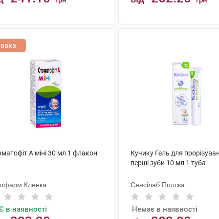
грн
грн
КУПИТИ
КУПИТИ
тавка
матофіт А міні 30 мл 1 флакон
Кучику Гель для прорізува
перші зуби 10 мл 1 туба
тофарм Кленка
Сенсілаб Полска
Є в наявності
Немає в наявності