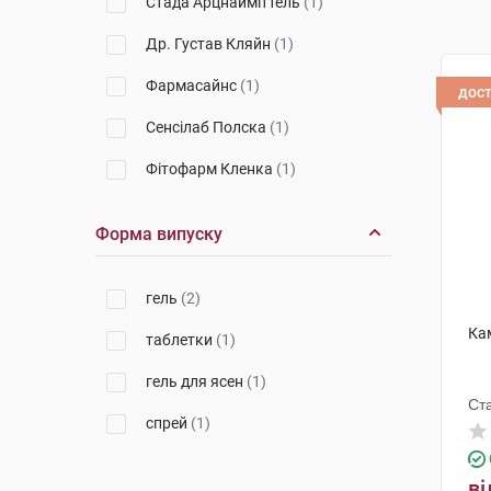
Стада Арцнайміттель
(1)
Др. Густав Кляйн
(1)
Фармасайнс
(1)
дос
Сенсілаб Полска
(1)
Фітофарм Кленка
(1)
Форма випуску
гель
(2)
Кам
таблетки
(1)
гель для ясен
(1)
Ст
спрей
(1)
ві