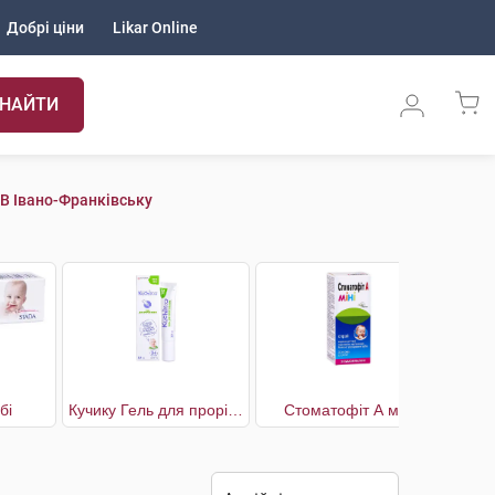
Добрі ціни
Likar Online
НАЙТИ
 В Івано-Франківську
бі
Кучику Гель для прорізування перші зуби
Стоматофіт А міні