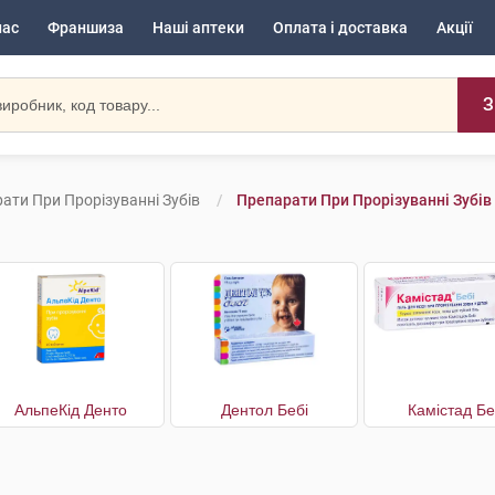
нас
Франшиза
Наші аптеки
Оплата і доставка
Акції
З
ати При Прорізуванні Зубів
Препарати При Прорізуванні Зубів
АльпеКід Денто
Дентол Бебі
Камістад Бе