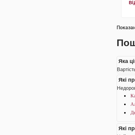
ві
Показа
Пош
Яка ц
Вартіст
Які п
Недорог
Ка
А
Де
Які п