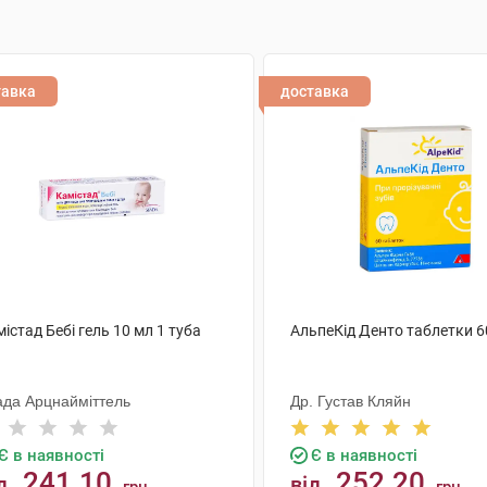
тавка
доставка
істад Бебі гель 10 мл 1 туба
АльпеКід Денто таблетки 6
ада Арцнайміттель
Др. Густав Кляйн
Є в наявності
Є в наявності
241.10
252.20
д
від