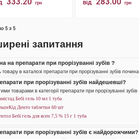
333.20
283.00
д
від
грн
грн
АНАЛОГИ
КУПИТИ
но
5
з
5
ирені запитання
іна на препарати при прорізуванні зубів ?
ь товару в каталозі препарати при прорізуванні зубів починає
репарати при прорізуванні зубів найдешевші?
ими товарами в категорії препарати при прорізуванні зубів 
містад Бебі гель 10 мл 1 туба
льпеКід Денто таблетки 60 шт
нтол Бебі гель для ясен 7,5 % 15 г 1 туба
репарати при прорізуванні зубів є найдорожчими?