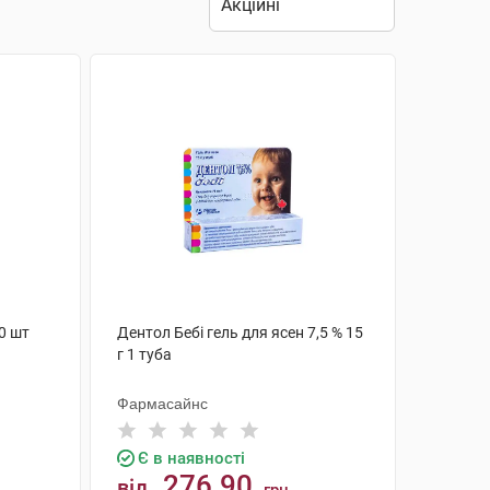
0 шт
Дентол Бебі гель для ясен 7,5 % 15
г 1 туба
Фармасайнс
Є в наявності
276.90
від