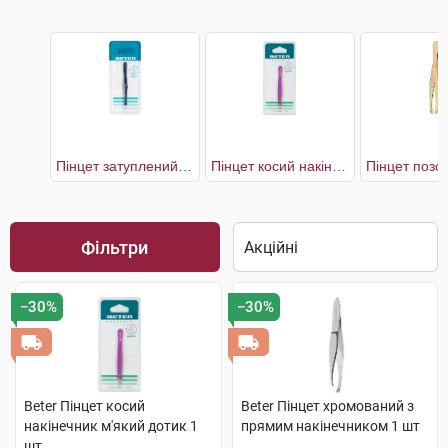
Пінцет затуплений з прямим наконечником
Пінцет косий накінечник м'який дотик
Фільтри
−30%
−30%
Beter Пінцет косий
Beter Пінцет хромований з
накінечник м'який дотик 1
прямим накінечником 1 шт
шт