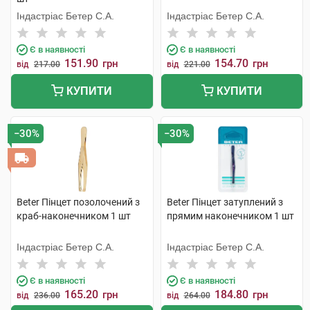
Індастріас Бетер С.А.
Індастріас Бетер С.А.
Є в наявності
Є в наявності
151.90
154.70
грн
грн
від
217.00
від
221.00
КУПИТИ
КУПИТИ
−30%
−30%
Beter Пінцет позолочений з
Beter Пінцет затуплений з
краб-наконечником 1 шт
прямим наконечником 1 шт
Індастріас Бетер С.А.
Індастріас Бетер С.А.
Є в наявності
Є в наявності
165.20
184.80
грн
грн
від
236.00
від
264.00