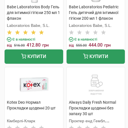
Babe Laboratorios Body Гель
Babe Laboratorios Pediatric
для інтимної гігієни 250 мл 1
Гель дитячий для інтимної
флакон
гігієни 200 мл 1 флакон
Laboratorios Babe, S.L.
Laboratorios Babe, S.L.
Є в наявності
Є в наявності
412.80
444.00
грн
грн
від
516.00
від
555.00
КУПИТИ
КУПИТИ
Kotex Deo Нормал
Always Daily Fresh Normal
Прокладки щоденні 20 шт
Прокладки щоденні без
запаху 30 шт
Кімберлі-Кларк
Проктер енд Гембл
Мануфекчурінг