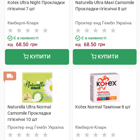
Kotex Ultra Night Прокладки
Naturella Ultra Maxi Camomile
гігієнічні 7 шт
Прокладки гігієнічні 8 шт
Кімберлі-Кларк
Проктер енд Гембл Україна
Є в наявності
Є в наявності
68.50
грн
68.50
грн
від
від
КУПИТИ
КУПИТИ
Naturella Ultra Normal
Kotex Normal Тампони 8 шт
Camomile Прокладки
гігієнічні 10 шт
Проктер енд Гембл Україна
Кімберлі-Кларк