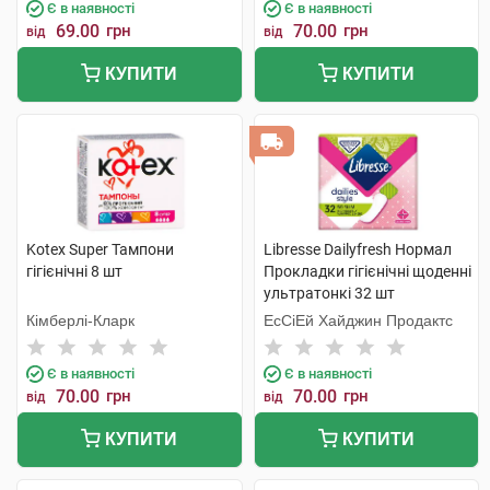
Є в наявності
Є в наявності
69.00
грн
70.00
грн
від
від
КУПИТИ
КУПИТИ
Kotex Super Тампони
Libresse Dailyfresh Нормал
гігієнічні 8 шт
Прокладки гігієнічні щоденні
ультратонкі 32 шт
Кімберлі-Кларк
ЕсСіЕй Хайджин Продактс
Є в наявності
Є в наявності
70.00
грн
70.00
грн
від
від
КУПИТИ
КУПИТИ