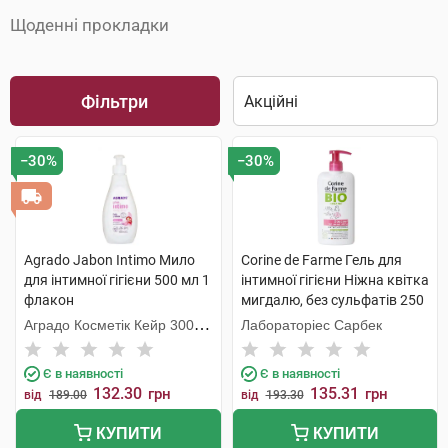
Щоденні прокладки
Фільтри
−30%
−30%
Agrado Jabon Intimo Мило
Corine de Farme Гель для
для інтимної гігієни 500 мл 1
інтимної гігієни Ніжна квітка
флакон
мигдалю, без сульфатів 250
мл 1 флакон
Аградо Косметік Кейр 3000
Лабораторіес Сарбек
С.Л.У.
Є в наявності
Є в наявності
132.30
135.31
грн
грн
від
189.00
від
193.30
КУПИТИ
КУПИТИ