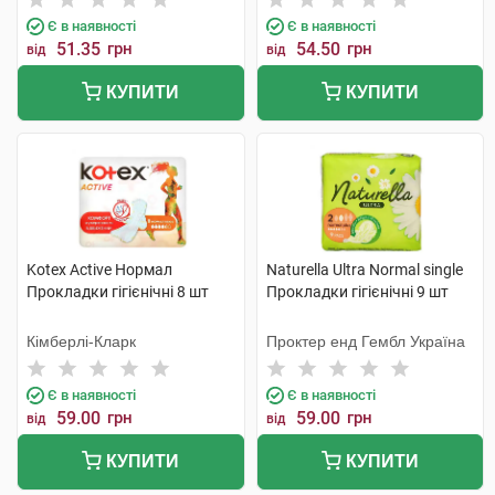
Є в наявності
Є в наявності
51.35
грн
54.50
грн
від
від
КУПИТИ
КУПИТИ
Kotex Active Нормал
Naturella Ultra Normal single
Прокладки гігієнічні 8 шт
Прокладки гігієнічні 9 шт
Кімберлі-Кларк
Проктер енд Гембл Україна
Є в наявності
Є в наявності
59.00
грн
59.00
грн
від
від
КУПИТИ
КУПИТИ