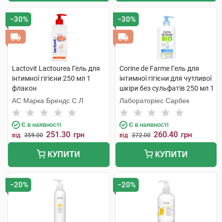
−30%
−30%
Lactovit Lactourea Гель для
Corine de Farme Гель для
інтимної гігієни 250 мл 1
інтимної гігієни для чутливої
флакон
шкіри без сульфатів 250 мл 1
флакон
АС Марка Брендс С.Л
Лабораторіес Сарбек
Є в наявності
Є в наявності
251.30
260.40
грн
грн
від
359.00
від
372.00
КУПИТИ
КУПИТИ
−20%
−20%