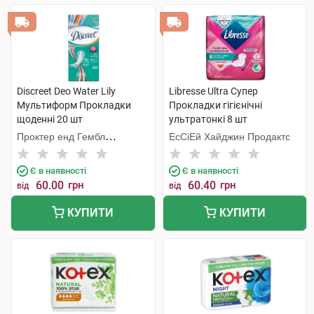
Discreet Deo Water Lily
Libresse Ultra Супер
Мультиформ Прокладки
Прокладки гігієнічні
щоденні 20 шт
ультратонкі 8 шт
Проктер енд Гембл
ЕсСіЕй Хайджин Продактс
Мануфекчурінг
Є в наявності
Є в наявності
60.00
грн
60.40
грн
від
від
КУПИТИ
КУПИТИ