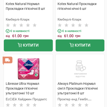
Kotex Natural Нормал
Kotex Natural Прокладки
Прокладки гігієнічні 8 шт
гігієнічні нічні 6 шт
Кімберлі-Кларк
Кімберлі-Кларк
Є в наявності
Є в наявності
61.00
грн
61.00
грн
від
від
КУПИТИ
КУПИТИ
Libresse Ultra Нормал
Always Platinum Нормал
Прокладки гігієнічні
сінгл Прокладки гігієнічні
ультратонкі 10 шт
ультратонкі 8 шт
ЕсСіЕй Хайджин Продактс
Проктер енд Гембл
Мануфекчурінг