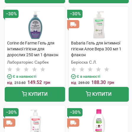
−30%
−30%
Corine de Farme Гель для
Babaria Гель для інтимної
інтимної гігієни для
гігієни Алое Вера 300 мл 1
дорослих 250 мл 1 флакон
флакон
Лабораторіес Сарбек
Беріоска С.Л.
Є в наявності
Є в наявності
149.52
188.30
грн
грн
від
213.60
від
269.00
КУПИТИ
КУПИТИ
−30%
−30%