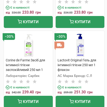
Є в наявності
Є в наявності
233.80
233.80
грн
грн
від
334.00
від
334.00
КУПИТИ
КУПИТИ
−30%
−30%
Corine de Farme Засіб для
Lactovit Original Гель для
інтимної гігієни
інтимної гігієни 250 мл 1
заспокійливий 250 мл 1
флакон
флакон
Лабораторіес Сарбек
АС Марка Брендс С.Л
Є в наявності
Є в наявності
239.40
251.30
грн
грн
від
342.00
від
359.00
КУПИТИ
КУПИТИ