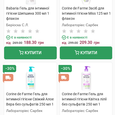
Babaria Гель для інтимної
Corine de Farme Засіб для
гігієни Шипшина 300 мл 1
інтимної гігієни Miss 125 мл 1
флакон
флакон
Беріоска С.Л.
Лабораторіес Сарбек
Є в наявності
Є в наявності
188.30
209.30
грн
грн
від
269.00
від
299.00
КУПИТИ
КУПИТИ
−30%
−30%
Corine de Farme Гель для
Corine de Farme Гель для
інтимної гігієни Свіжий Алое
інтимної гігієни Квітка лілії
Вера без сульфатів 250 мл 1
без сульфатів 250 мл 1
флакон
флакон
Лабораторіес Сарбек
Лабораторіес Сарбек