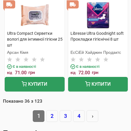
Ultra Compact Серветки
Libresse Ultra Goodnight soft
вологі для інтимної гігієни 25
Прокладки гігієнічні 8 шт
шт
Арсан Кімя
ЕсСіЕй Хайджин Продактс
Є в наявності
Є в наявності
71.00
грн
72.00
грн
від
від
КУПИТИ
КУПИТИ
Показано
36
з
123
1
2
3
4
›