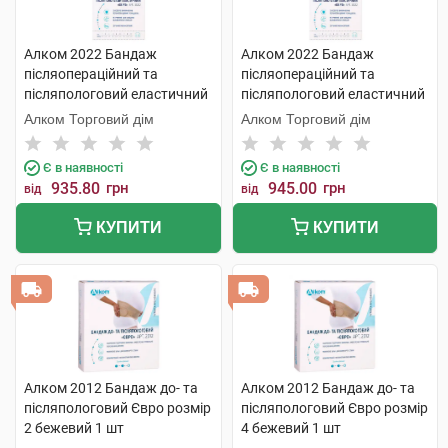
Алком 2022 Бандаж
Алком 2022 Бандаж
післяопераційний та
післяопераційний та
післяпологовий еластичний
післяпологовий еластичний
Євро розмір 3 1 шт
Євро розмір 4 1 шт
Алком Торговий дім
Алком Торговий дім
Є в наявності
Є в наявності
935.80
грн
945.00
грн
від
від
КУПИТИ
КУПИТИ
Алком 2012 Бандаж до- та
Алком 2012 Бандаж до- та
післяпологовий Євро розмір
післяпологовий Євро розмір
2 бежевий 1 шт
4 бежевий 1 шт