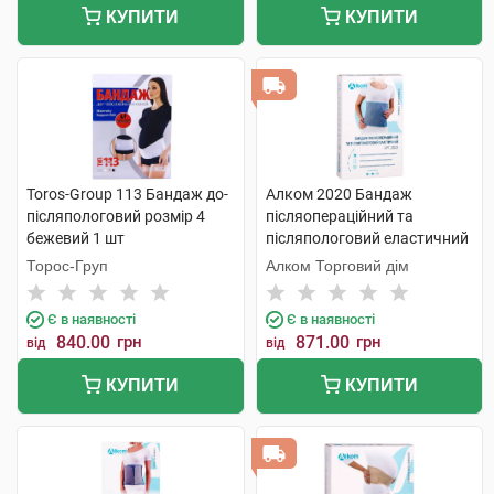
КУПИТИ
КУПИТИ
Toros-Group 113 Бандаж до-
Алком 2020 Бандаж
післяпологовий розмір 4
післяопераційний та
бежевий 1 шт
післяпологовий еластичний
розмір 8 1 шт
Торос-Груп
Алком Торговий дім
Є в наявності
Є в наявності
840.00
грн
871.00
грн
від
від
КУПИТИ
КУПИТИ