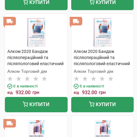
КУПИТИ
КУПИТИ
Алком 2020 Бандаж
Алком 2020 Бандаж
післяопераційний та
післяопераційний та
післяпологовий еластичний
післяпологовий еластичний
розмір 5 1 шт
розмір 6 1 шт
Алком Торговий дім
Алком Торговий дім
Є в наявності
Є в наявності
932.00
грн
932.00
грн
від
від
КУПИТИ
КУПИТИ