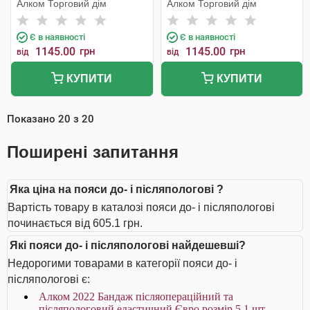
Алком Торговий дім
Алком Торговий дім
Є в наявності
Є в наявності
1145.00
грн
1145.00
грн
від
від
КУПИТИ
КУПИТИ
Показано
20
з
20
Поширені запитання
Яка ціна на пояси до- і післяпологові ?
Вартість товару в каталозі пояси до- і післяпологові
починається від 605.1 грн.
Які пояси до- і післяпологові найдешевші?
Недорогими товарами в категорії пояси до- і
післяпологові є:
Алком 2022 Бандаж післяопераційний та
післяпологовий еластичний Євро розмір 5 1 шт