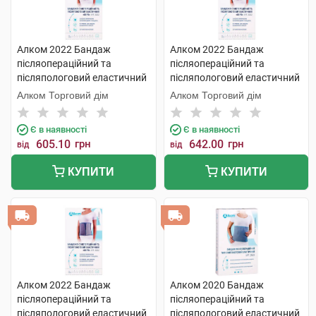
Алком 2022 Бандаж
Алком 2022 Бандаж
післяопераційний та
післяопераційний та
післяпологовий еластичний
післяпологовий еластичний
Євро розмір 5 1 шт
Євро розмір 5 1 шт
Алком Торговий дім
Алком Торговий дім
Є в наявності
Є в наявності
605.10
грн
642.00
грн
від
від
КУПИТИ
КУПИТИ
Алком 2022 Бандаж
Алком 2020 Бандаж
післяопераційний та
післяопераційний та
післяпологовий еластичний
післяпологовий еластичний