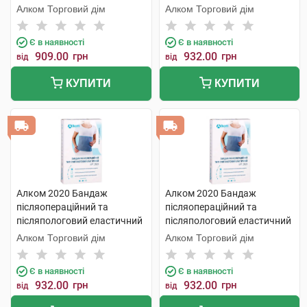
розмір 3 1 шт
Алком Торговий дім
Алком Торговий дім
Є в наявності
Є в наявності
909.00
грн
932.00
грн
від
від
КУПИТИ
КУПИТИ
Алком 2020 Бандаж
Алком 2020 Бандаж
післяопераційний та
післяопераційний та
післяпологовий еластичний
післяпологовий еластичний
розмір 4 1 шт
розмір 2 1 шт
Алком Торговий дім
Алком Торговий дім
Є в наявності
Є в наявності
932.00
грн
932.00
грн
від
від