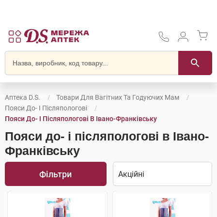
Аптека D.S.
Товари Для Вагітних Та Годуючих Мам
Пояси До- І Післяпологові
Пояси До- І Післяпологові В Івано-Франківську
Пояси до- і післяпологові в Івано-
Франківську
Фільтри