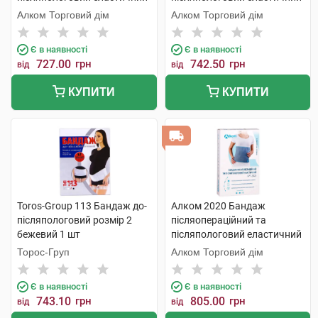
Євро розмір 2 1 шт
розмір 1 1 шт
Алком Торговий дім
Алком Торговий дім
Є в наявності
Є в наявності
727.00
грн
742.50
грн
від
від
КУПИТИ
КУПИТИ
Toros-Group 113 Бандаж до-
Алком 2020 Бандаж
післяпологовий розмір 2
післяопераційний та
бежевий 1 шт
післяпологовий еластичний
розмір 7 1 шт
Торос-Груп
Алком Торговий дім
Є в наявності
Є в наявності
743.10
грн
805.00
грн
від
від