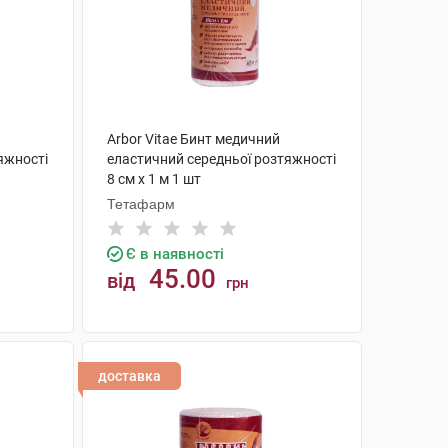
Arbor Vitae Бинт медичний
яжності
еластичний середньої розтяжності
8 см х 1 м 1 шт
Тетафарм
Є в наявності
45.00
від
грн
КУПИТИ
доставка