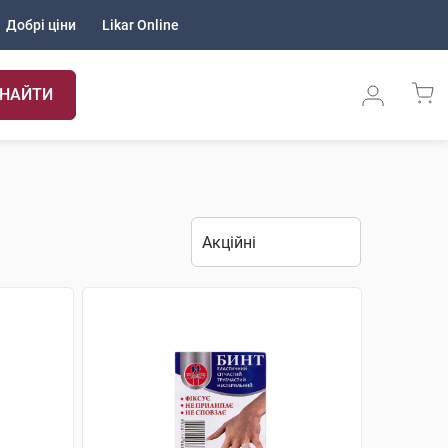
Добрі ціни
Likar Online
НАЙТИ