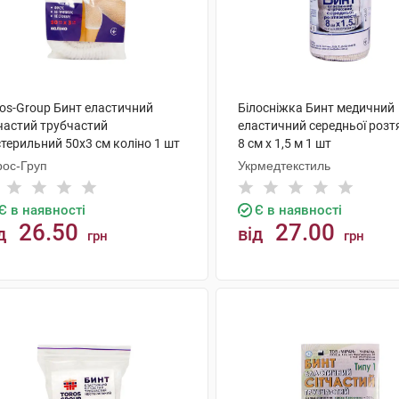
ros-Group Бинт еластичний
Білосніжка Бинт медичний
тчастий трубчастий
еластичний середньої розт
терильний 50х3 см коліно 1 шт
8 см х 1,5 м 1 шт
рос-Груп
Укрмедтекстиль
Є в наявності
Є в наявності
26.50
27.00
д
від
грн
грн
КУПИТИ
КУПИТИ