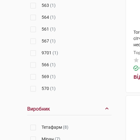
563
(1)
564
(1)
561
(1)
To
сі
567
(1)
не
го
То
9701
(1)
566
(1)
ві
569
(1)
570
(1)
Модель 2
(8)
Виробник
Модель 3
(2)
Тетафарм
(8)
Міран
(7)