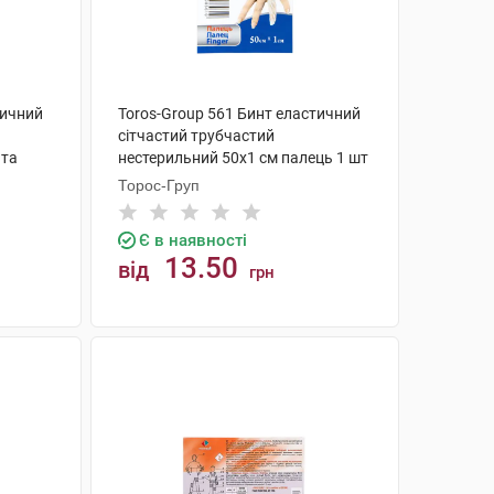
тичний
Toros-Group 561 Бинт еластичний
сітчастий трубчастий
 та
нестерильний 50х1 см палець 1 шт
Торос-Груп
Є в наявності
13.50
від
грн
КУПИТИ