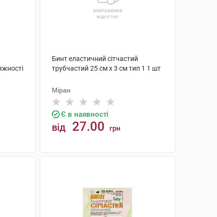
Бинт еластичний сітчастий
яжності
трубчастий 25 см х 3 см тип 1 1 шт
Міран
Є в наявності
27.00
від
грн
КУПИТИ