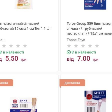
нт еластичний сітчастий
Toros-Group 559 Бинт елас
бчастий 15 см x 1 см Тип 1 1 шт
сітчастий трубчастий
нестерильний 15х1 см пале
ран
Торос-Груп
Є в наявності
Є в наявності
5.50
7.00
д
від
грн
грн
КУПИТИ
КУПИТИ
тавка
доставка