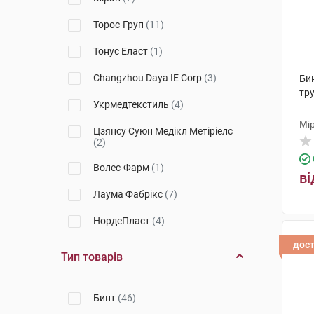
Торос-Груп
(11)
Тонус Еласт
(1)
Changzhou Daya IE Corp
(3)
Би
тру
Укрмедтекстиль
(4)
Мі
Цзянсу Суюн Медікл Метіріелс
(2)
Волес-Фарм
(1)
ві
Лаума Фабрікс
(7)
НордеПласт
(4)
дос
Китай
(2)
Тип товарів
ТОВ Лієпайської спеціальної
економічної зони Лаума
Медікал,
(3)
Бинт
(46)