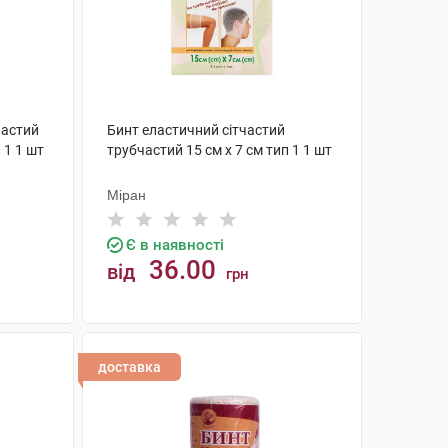
частий
Бинт еластичний сітчастий
 1 1 шт
трубчастий 15 см х 7 см тип 1 1 шт
Міран
Є в наявності
36.00
від
грн
КУПИТИ
доставка