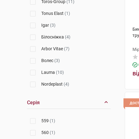
Toros-Group
(11)
Tonus Elast
(1)
Igar
(3)
Би
тру
Білосніжка
(4)
Arbor Vitae
(7)
Мі
Волес
(3)
ві
Lauma
(10)
Nordeplast
(4)
Серія
дос
559
(1)
560
(1)