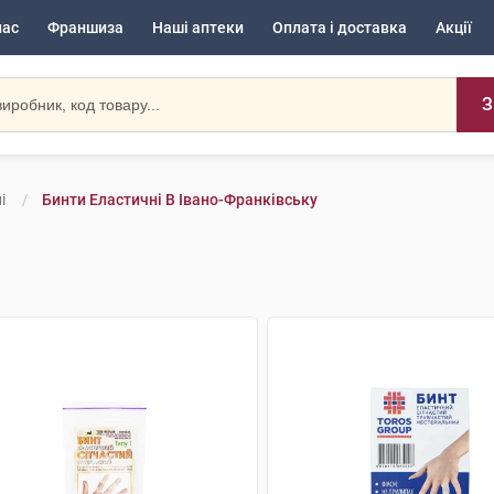
нас
Франшиза
Наші аптеки
Оплата і доставка
Акції
З
і
Бинти Еластичні В Івано-Франківську