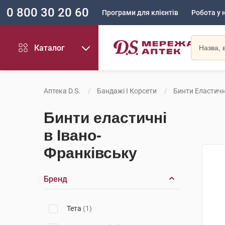
0 800 30 20 60
Програми для клієнтів
Робота у 
Каталог
Аптека D.S.
Бандажі І Корсети
Бинти Еластичн
Бинти еластичні
в Івано-
Франківську
Бренд
Тета
(1)