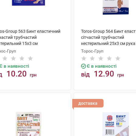
ros-Group 563 Бинт еластичний
Toros-Group 564 Бинт елас
тчастий трубчастий
сітчастий трубчастий
стерильний 15х3 см
нестерильний 25х3 см рука
мілкоступневий 1 шт
лікоть 1 шт
рос-Груп
Торос-Груп
Є в наявності
Є в наявності
10.20
12.90
д
від
грн
грн
КУПИТИ
КУПИТИ
доставка