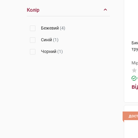
Колір
100 см х 5 см
(1)
2 м х 8 см
(3)
Бежевий
(4)
2,5 м х 8 см
(1)
Синій
(1)
Би
3,5 м х 8 см
(1)
тру
Чорний
(1)
1,1 м х 10 см
(1)
Мі
5 м х 8 см
(1)
5 см х 5 м
(3)
ві
2 м x 10 см
(2)
3 м х 10 см
(1)
дос
5 м х 10 см
(1)
12 см х 5 м
(1)