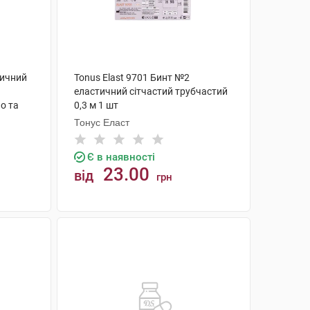
тичний
Tonus Elast 9701 Бинт №2
еластичний сітчастий трубчастий
о та
0,3 м 1 шт
Тонус Еласт
Є в наявності
23.00
від
грн
КУПИТИ