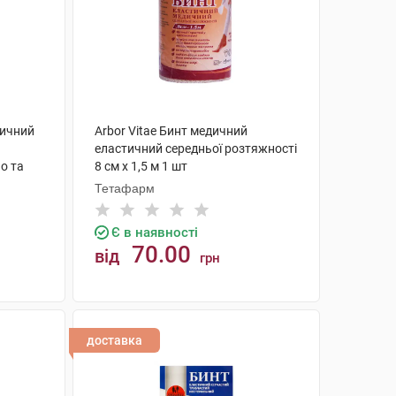
тичний
Arbor Vitae Бинт медичний
еластичний середньої розтяжності
о та
8 см х 1,5 м 1 шт
Тетафарм
Є в наявності
70.00
від
грн
КУПИТИ
доставка