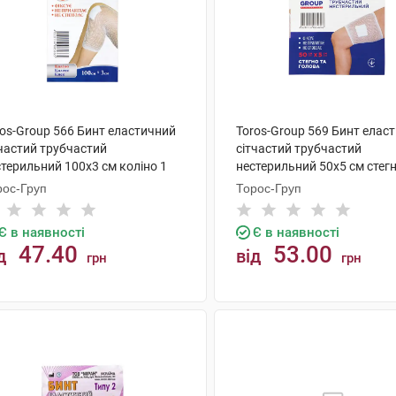
ros-Group 566 Бинт еластичний
Toros-Group 569 Бинт елас
тчастий трубчастий
сітчастий трубчастий
терильний 100х3 см коліно 1
нестерильний 50х5 см стегн
голова 1 шт
рос-Груп
Торос-Груп
Є в наявності
Є в наявності
47.40
53.00
д
від
грн
грн
КУПИТИ
КУПИТИ