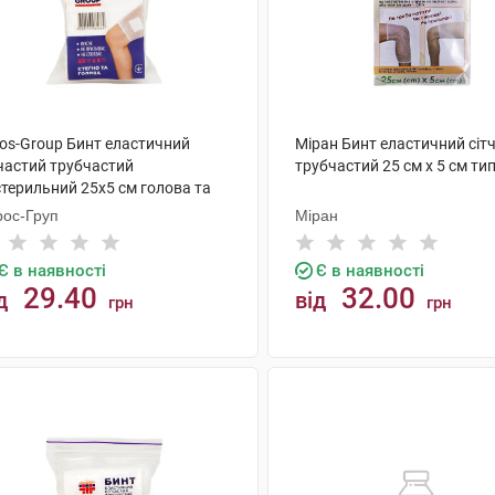
ros-Group Бинт еластичний
Міран Бинт еластичний сіт
тчастий трубчастий
трубчастий 25 см х 5 см тип
стерильний 25х5 см голова та
гно 1 шт
рос-Груп
Міран
Є в наявності
Є в наявності
29.40
32.00
д
від
грн
грн
КУПИТИ
КУПИТИ