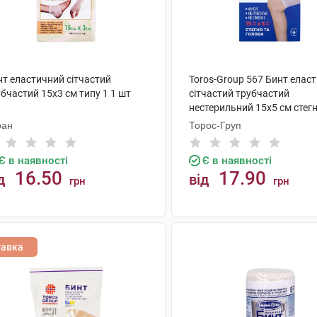
нт еластичний сітчастий
Toros-Group 567 Бинт елас
бчастий 15х3 см типу 1 1 шт
сітчастий трубчастий
нестерильний 15х5 см стегн
голова 1 шт
ран
Торос-Груп
Є в наявності
Є в наявності
16.50
17.90
д
від
грн
грн
КУПИТИ
КУПИТИ
тавка