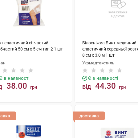
нт еластичний сітчастий
Білосніжка Бинт медичний
бчастий 50 см х 5 см тип 2 1 шт
еластичний середньої розт
8 см х 3,0 м 1 шт
ран
Укрмедтекстиль
Є в наявності
Є в наявності
38.00
44.30
д
від
грн
грн
КУПИТИ
КУПИТИ
тавка
доставка