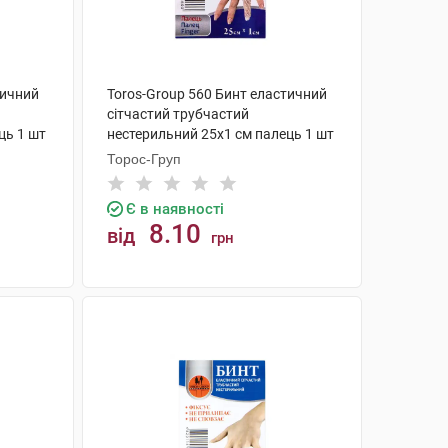
тичний
Toros-Group 560 Бинт еластичний
сітчастий трубчастий
ць 1 шт
нестерильний 25х1 см палець 1 шт
Торос-Груп
Є в наявності
8.10
від
грн
КУПИТИ